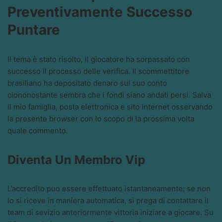
Preventivamente Successo
Puntare
Il tema è stato risolto, il giocatore ha sorpassato con
successo il processo delle verifica. Il scommettitore
brasiliano ha depositato denaro sul suo conto
ciononostante sembra che i fondi siano andati persi. Salva
il mio famiglia, posta elettronica e sito internet osservando
la presente browser con lo scopo di la prossima volta
quale commento.
Diventa Un Membro Vip
L’accredito puo essere effettuato istantaneamente; se non
lo si riceve in maniera automatica, si prega di contattare il
team di sevizio anteriormente vittoria iniziare a giocare. Su