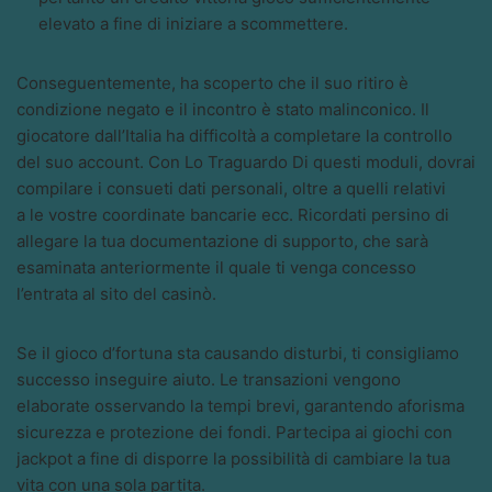
elevato a fine di iniziare a scommettere.
Conseguentemente, ha scoperto che il suo ritiro è
condizione negato e il incontro è stato malinconico. Il
giocatore dall’Italia ha difficoltà a completare la controllo
del suo account. Con Lo Traguardo Di questi moduli, dovrai
compilare i consueti dati personali, oltre a quelli relativi
a le vostre coordinate bancarie ecc. Ricordati persino di
allegare la tua documentazione di supporto, che sarà
esaminata anteriormente il quale ti venga concesso
l’entrata al sito del casinò.
Se il gioco d’fortuna sta causando disturbi, ti consigliamo
successo inseguire aiuto. Le transazioni vengono
elaborate osservando la tempi brevi, garantendo aforisma
sicurezza e protezione dei fondi. Partecipa ai giochi con
jackpot a fine di disporre la possibilità di cambiare la tua
vita con una sola partita.