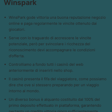
Winspark
WinsPark gode vittoria una buona reputazione negozio
online e paga regolarmente le vincite ottenuto dai
giocatori.
Serve con lo traguardo di accrescere le vincite
potenziale, però per svincolare i ricchezza del
riconoscimento devi accompagnare le condizioni
d’offerta.
Controlliamo a fondo tutti i casinò del web
anteriormente di inserirli nello shop.
Il casinò presenta il fifa del viaggiatore, come possiamo
dire che ove si stessero preparando per un viaggio
intorno al mondo.
Un diverso bonus è alquanto costituito dal 100% del
primo deposito effettuato in piattaforma, garantendo
pertanto un credito vittoria gioco sufficientemente