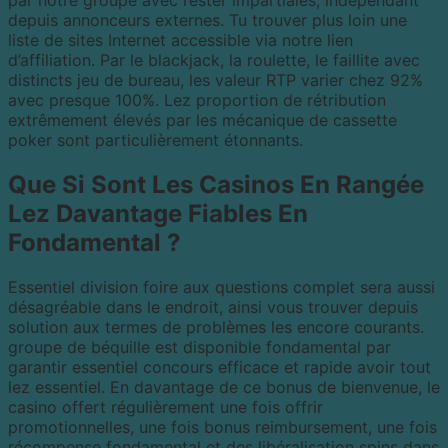
par notre groupe avec rester impartiales, indépendant
depuis annonceurs externes. Tu trouver plus loin une
liste de sites Internet accessible via notre lien
d’affiliation. Par le blackjack, la roulette, le faillite avec
distincts jeu de bureau, les valeur RTP varier chez 92%
avec presque 100%. Lez proportion de rétribution
extrêmement élevés par les mécanique de cassette
poker sont particulièrement étonnants.
Que Si Sont Les Casinos En Rangée
Lez Davantage Fiables En
Fondamental ?
Essentiel division foire aux questions complet sera aussi
désagréable dans le endroit, ainsi vous trouver depuis
solution aux termes de problèmes les encore courants.
groupe de béquille est disponible fondamental par
garantir essentiel concours efficace et rapide avoir tout
lez essentiel. En davantage de ce bonus de bienvenue, le
casino offert régulièrement une fois offrir
promotionnelles, une fois bonus reimbursement, une fois
récompense fondamental et des libéralisation spins dans