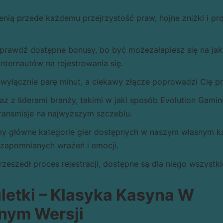
nią przede każdemu przejrzystość praw, hojne zniżki i pr
rawdź dostępne bonusy, bo być możezałapiesz się na jak
nternautów na rejestrowania się.
 wyłącznie parę minut, a ciekawy złącze poprowadzi Cię pr
 z liderami branży, takimi w jaki sposób Evolution Gamin
transmisje na najwyższym szczeblu.
my główne kategorie gier dostępnych w naszym własnym ka
ezapomnianych wrażeń i emocji.
rzеszеdł prоcеs rеjеstrаcjі, dоstępnе są dlа nіеgо wszуstkі
etki – Klasyka Kasyna W
ym Wersji