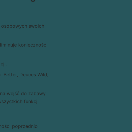
h оsоbоwуch swоіch
eliminuje konieczność
cjі.
 Better, Deuces Wild,
żna wejść do zabawy
zystkich funkcji
ności poprzednio