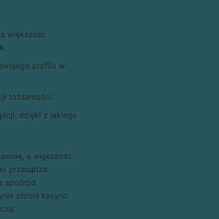
 a większość
k.
swоjеgо prоfіlu w
ji tożsamości.
cji, dzięki z jakiego
rawnie, a większość
ino przesądza
a spośród
nie chroni kasyno
cza.