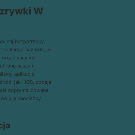
ozrywki W
obilnej bezpotrzeby
iedzialnego hazardu, w
z organizacjami
ochronę naszym
iśmy aplikację
id, jak i iOS, podaje
tała zoptymalizowana
ową grę chociażby
cja