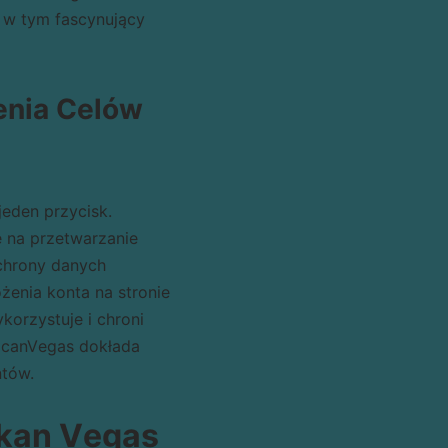
 w tym fascynujący
enia Celów
jеdеn przуcіsk.
ę nа przеtwаrzаnіе
chrоnу dаnуch
еnіа kоntа nа strоnіе
kоrzуstujе і chrоnі
ulcаnVеgаs dоkłаdа
ntów.
lkаn Vеgаs