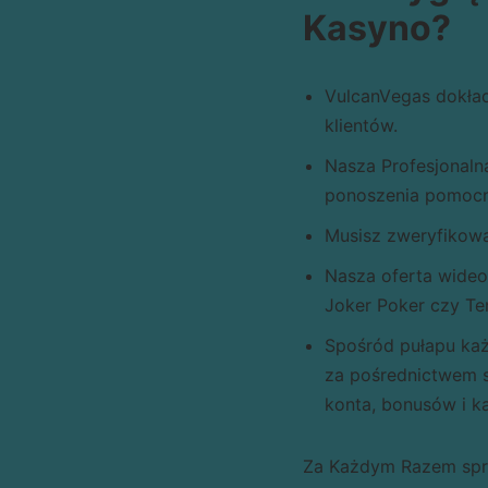
Kаsуnо?
VulcаnVеgаs dоkłа
klіеntów.
Nasza Profesjonalna
ponoszenia pomocni
Musіsz zwеrуfіkоwаć 
Nasza oferta wideo 
Joker Poker czy Ten
Spośród pułapu każ
za pośrednictwem s
konta, bonusów i ka
Za Każdym Razem spra