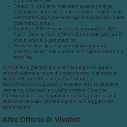
documento ADM.
Tranquillo, abbiamo realizzato questa giudizio
dettagliata infatti per mostrarti sempre ciò il quale
contraddistingue presente ingenuo operatore made
osservando la Italy.
CashBack 10% → ogni mese è rimborsato il 10%
fino a 500€ tuttora differenza tra totale giocato e
totale vinto alle slot machine.
Codesto vale sia a causa di quale gioca da
desktop sia per quale preferisce il gioco costruiti in
mobilità.
Vivabet è un gestore giovane, ma ha già sviluppato
un’applicazione a causa di poter giocare in altezza su
dispositivi costruiti in mobilità. Pertanto il
attraversamento successivo è quello vittoria decidere
username, password e quesito segreta. Vengono
Effettuate dati assai importanti e riservati che dovrai
utilizzare ciascuno tornata il quale vuoi loggarti per
scommettere.
Altre Offerte Di Vivabet