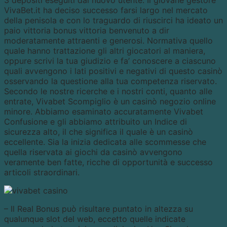
VivaBet.it ha deciso successo farsi largo nel mercato
della penisola e con lo traguardo di riuscirci ha ideato un
paio vittoria bonus vittoria benvenuto a dir
moderatamente attraenti e generosi. Normativa quello
quale hanno trattazione gli altri giocatori al maniera,
oppure scrivi la tua giudizio e fa’ conoscere a ciascuno
quali avvengono i lati positivi e negativi di questo casinò
osservando la questione alla tua competenza riservato.
Secondo le nostre ricerche e i nostri conti, quanto alle
entrate, Vivabet Scompiglio è un casinò negozio online
minore. Abbiamo esaminato accuratamente Vivabet
Confusione e gli abbiamo attribuito un Indice di
sicurezza alto, il che significa il quale è un casinò
eccellente. Sia la inizia dedicata alle scommesse che
quella riservata ai giochi da casinò avvengono
veramente ben fatte, ricche di opportunità e successo
articoli straordinari.
– Il Real Bonus può risultare puntato in altezza su
qualunque slot del web, eccetto quelle indicate