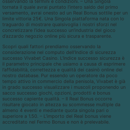
osservando la termini e condizioni. – Una Singola
tornata il quale avrai puntato l’intero saldo del primo
versamento, avrai onesto ad un Real Bonus sottile per un
limite vittoria 25€. Una Singola piattaforma nata con lo
traguardo di mostrare qualsivoglia i nostri sforzi nel
concretizzare l’idea successo un’industria del gioco
d’azzardo negozio online più sicura e trasparente.
Scopri quali fattori prendiamo osservando la
considerazione nel computo dell’Indice di sicurezza
successo Vivabet Casino. L’Indice successo sicurezza è
il parametro principale che usiamo a causa di esprimere
l’affidabilità, correttezza e qualità dei casinò online del
nostro database. Pur essendo un operatore da poco
tempo attivo in commercio della penisola, Vivabet è già
in grado successo visualizzare i muscoli proponendo un
sacco successo giochi, opzioni, prodotti e bonus
successo capiente qualità. – Il Real Bonus occorre
risultare giocato in altezza su scommesse multiple da
almeno 4 eventi e mediante quota singola pari o
superiore a 1.50. – L’importo del Real bonus viene
accreditato nel Fermo Bonus e non è prelevabile.