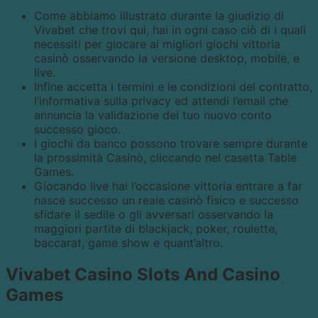
Come abbiamo illustrato durante la giudizio di
Vivabet che trovi qui, hai in ogni caso ciò di i quali
necessiti per giocare ai migliori giochi vittoria
casinò osservando la versione desktop, mobile, e
live.
Infine accetta i termini e le condizioni del contratto,
l’informativa sulla privacy ed attendi l’email che
annuncia la validazione del tuo nuovo conto
successo gioco.
I giochi da banco possono trovare sempre durante
la prossimità Casinò, cliccando nel casetta Table
Games.
Giocando live hai l’occasione vittoria entrare a far
nasce successo un reale casinò fisico e successo
sfidare il sedile o gli avversari osservando la
maggiori partite di blackjack, poker, roulette,
baccarat, game show e quant’altro.
Vivabet Casino Slots And Casino
Games