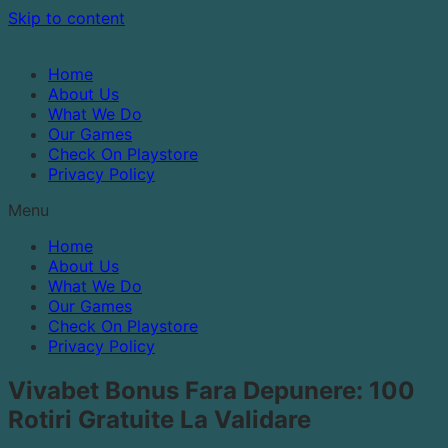
Skip to content
Home
About Us
What We Do
Our Games
Check On Playstore
Privacy Policy
Menu
Home
About Us
What We Do
Our Games
Check On Playstore
Privacy Policy
Vivabet Bonus Fara Depunere: 100
Rotiri Gratuite La Validare