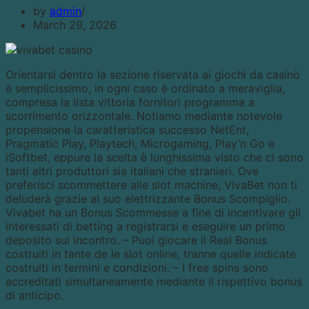
by
admin
March 29, 2026
Orientarsi dentro la sezione riservata ai giochi da casinò
è semplicissimo, in ogni caso è ordinato a meraviglia,
compresa la lista vittoria fornitori programma a
scorrimento orizzontale. Notiamo mediante notevole
propensione la caratteristica successo NetEnt,
Pragmatic Play, Playtech, Microgaming, Play’n Go e
iSoftbet, eppure la scelta è lunghissima visto che ci sono
tanti altri produttori sia italiani che stranieri. Ove
preferisci scommettere alle slot machine, VivaBet non ti
deluderà grazie al suo elettrizzante Bonus Scompiglio.
Vivabet ha un Bonus Scommesse a fine di incentivare gli
interessati di betting a registrarsi e eseguire un primo
deposito sul incontro. – Puoi giocare il Real Bonus
costruiti in tante de le slot online, tranne quelle indicate
costruiti in termini e condizioni. – I free spins sono
accreditati simultaneamente mediante il rispettivo bonus
di anticipo.