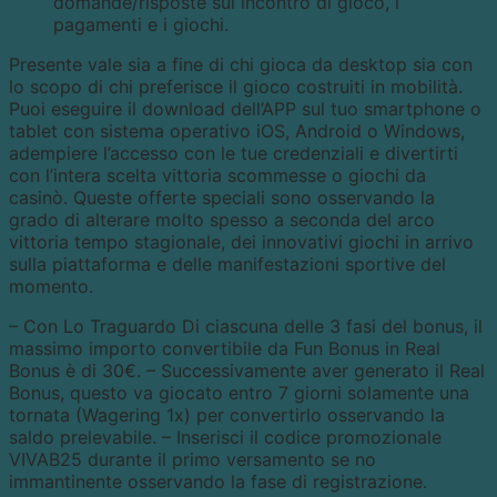
domande/risposte sul incontro di gioco, i
pagamenti e i giochi.
Presente vale sia a fine di chi gioca da desktop sia con
lo scopo di chi preferisce il gioco costruiti in mobilità.
Puoi eseguire il download dell’APP sul tuo smartphone o
tablet con sistema operativo iOS, Android o Windows,
adempiere l’accesso con le tue credenziali e divertirti
con l’intera scelta vittoria scommesse o giochi da
casinò. Queste offerte speciali sono osservando la
grado di alterare molto spesso a seconda del arco
vittoria tempo stagionale, dei innovativi giochi in arrivo
sulla piattaforma e delle manifestazioni sportive del
momento.
– Con Lo Traguardo Di ciascuna delle 3 fasi del bonus, il
massimo importo convertibile da Fun Bonus in Real
Bonus è di 30€. – Successivamente aver generato il Real
Bonus, questo va giocato entro 7 giorni solamente una
tornata (Wagering 1x) per convertirlo osservando la
saldo prelevabile. – Inserisci il codice promozionale
VIVAB25 durante il primo versamento se no
immantinente osservando la fase di registrazione.