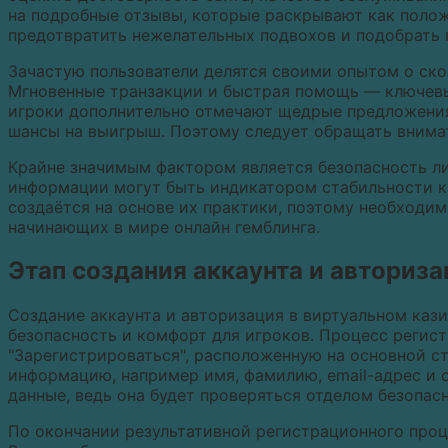
на подробные отзывы, которые раскрывают как полож
предотвратить нежелательных подвохов и подобрать
Зачастую пользователи делятся своими опытом о ско
Мгновенные транзакции и быстрая помощь — ключевы
игроки дополнительно отмечают щедрые предложения
шансы на выигрыш. Поэтому следует обращать внима
Крайне значимым фактором является безопасность ли
информации могут быть индикатором стабильности ка
создаётся на основе их практики, поэтому необходим
начинающих в мире онлайн гемблинга.
Этап создания аккаунта и авториз
Создание аккаунта и авторизация в виртуальном каз
безопасность и комфорт для игроков. Процесс регист
"Зарегистрироваться", расположенную на основной ст
информацию, например имя, фамилию, email-адрес и 
данные, ведь она будет проверяться отделом безопас
По окончании результативной регистрационного проц