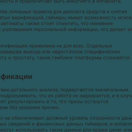
ность и предпочитает быть инкогнито в интернете.
ее лояльные правила для депозита средств и снятия
атых верификаций, геймеры имеют возможность мгнов
 автоматы также стоит отметить, что неимение
 разглашения персональной информации, что делает и
нтификации приемлема не для всех. Отдельные
 размерам вывода или недостатком специфических
оту и простоту, такие гэмблинг-платформы становятся
ификации
твие детального анализа, подвергаются значительным
одразумевать, что их работа не надзирается, и в случ
ет результировать в то, что призы останутся
ны без указания причин.
о не обеспечивают должный уровень сохранности дан
ых сведений и финансовых данных геймеров, и аппара
могут использовать такие данные для кражи денег или