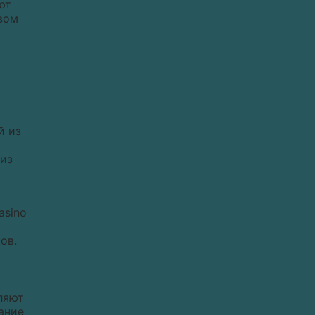
ют
вом
й из
 из
asino
ов.
ляют
ание