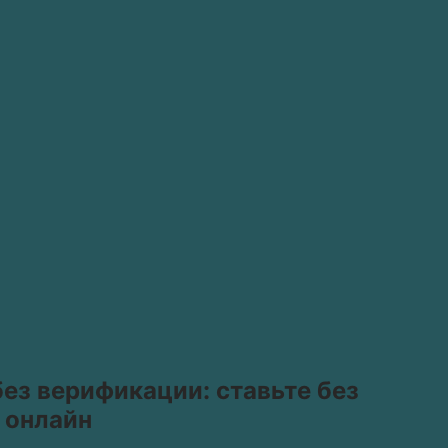
ез верификации: ставьте без
 онлайн