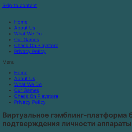
Skip to content
Home
About Us
What We Do
Our Games
Check On Playstore
Privacy Policy
Menu
Home
About Us
What We Do
Our Games
Check On Playstore
Privacy Policy
Виртуальное гэмблинг-платформа б
подтверждения личности аппараты