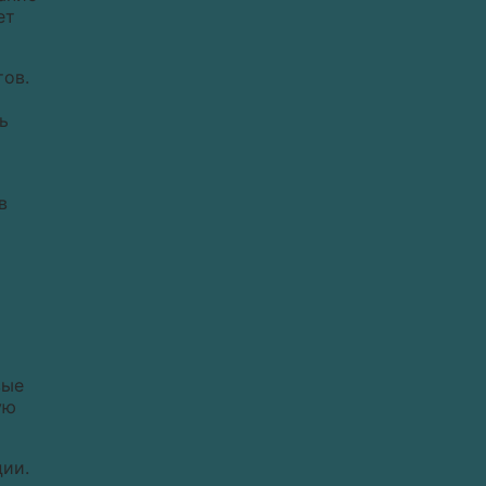
ет
тов.
ь
в
вые
ую
ции.