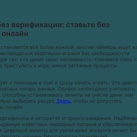
ез верификации: ставьте без
 онлайн
 становится всё более важной, многие геймеры ищут к
наслаждаться азартными играми без необходимости
для тех, кто ценит свою анонимность. Ключевое плюс 
о приступить к игре, минуя затяжные процессы
нт с помощью e-mail и сразу начать играть. Это дейст
роятных потерь данных. Однако необходимо учитывать,
, способны устанавливать лимиты на снятие денег или
ельно выбирать ресурс
Здесь
, чтобы не допустить
ы онлайн.
сертификаты и авторитет игорного заведения. Надёжны
ыданную известных надзорных органов и обеспечиваю
я цифровой валюты для увеличения аккаунта может бы
овысить уровень безопасности транзакций.