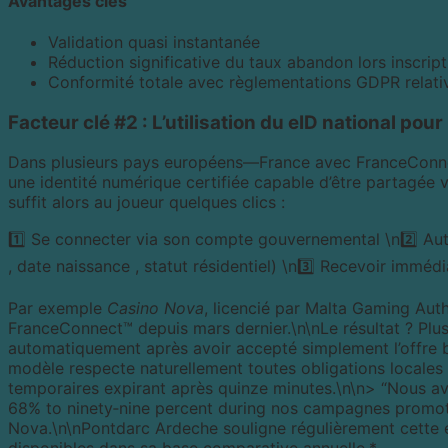
Avantages clés
Validation quasi instantanée
Réduction significative du taux abandon lors inscript
Conformité totale avec règlementations GDPR relat
Facteur clé #2 : L’utilisation du eID national po
Dans plusieurs pays européens—France avec FranceConne
une identité numérique certifiée capable d’être partagée v
suffit alors au joueur quelques clics :
1️⃣ Se connecter via son compte gouvernemental \n2️⃣ Aut
, date naissance , statut résidentiel) \n3️⃣ Recevoir immé
Par exemple
Casino Nova
, licencié par Malta Gaming Auth
FranceConnect™ depuis mars dernier.\n\nLe résultat ? Plus 
automatiquement après avoir accepté simplement l’offre b
modèle respecte naturellement toutes obligations locales
temporaires expirant après quinze minutes.\n\n> “Nous a
68% to ninety‑nine percent during nos campagnes promotio
Nova.\n\nPontdarc Ardeche souligne régulièrement cette év