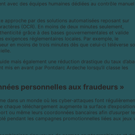
ient avec des équipes humaines dédiées au contrôle manuel
te approche par des solutions automatisées reposant sur
e caractères (OCR). En moins de deux minutes seulement,
authenticité grâce à des bases gouvernementales et valide
es exigences réglementaires locales. Par exemple, le
eur en moins de trois minutes dès que celui‑ci téléverse s
ielle.
uide mais également une réduction drastique du taux d’ab
t mis en avant par Pontdarc Ardeche lorsqu’il classe les
nnées personnelles aux fraudeurs »
itime dans un monde où les cyber‑attaques font régulièremen
e chaque téléchargement augmente la surface d’exposition
ort ou même leurs coordonnées bancaires afin d’usurper le
ciblé pendant les campagnes promotionnelles liées aux jeux 