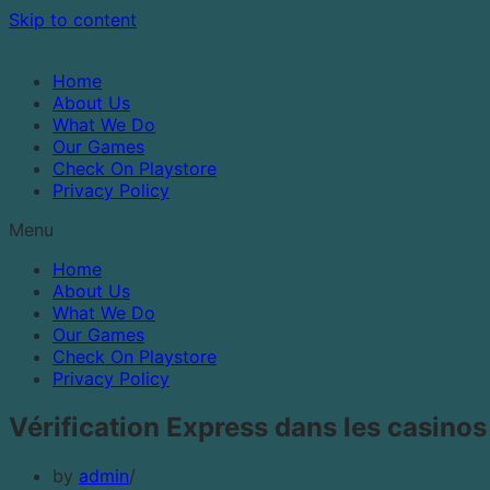
Skip to content
Home
About Us
What We Do
Our Games
Check On Playstore
Privacy Policy
Menu
Home
About Us
What We Do
Our Games
Check On Playstore
Privacy Policy
Vérification Express dans les casino
by
admin