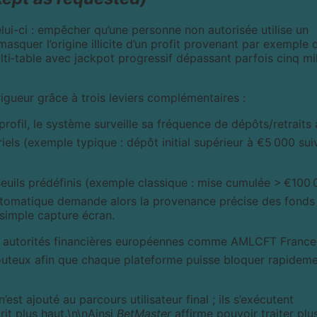
ui-ci : empêcher qu’une personne non autorisée utilise un
squer l’origine illicite d’un profit provenant par exemple 
ti‑table avec jackpot progressif dépassant parfois cinq mil
igueur grâce à trois leviers complémentaires :
ofil, le système surveille sa fréquence de dépôts/retraits 
s (exemple typique : dépôt initial supérieur à €5 000 sui
s seuils prédéfinis (exemple classique : mise cumulée > €100
tomatique demande alors la provenance précise des fonds 
simple capture écran.
des autorités financières européennes comme AMLCFT France
uteux afin que chaque plateforme puisse bloquer rapidem
st ajouté au parcours utilisateur final ; ils s’exécutent
rit plus haut.\n\nAinsi
BetMaster
affirme pouvoir traiter plu