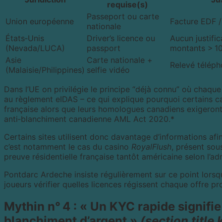
requise(s)
Passeport ou carte
Union européenne
Facture EDF /
nationale
États‑Unis
Driver’s licence ou
Aucun justific
(Nevada/LUCA)
passport
montants > 1
Asie
Carte nationale +
Relevé téléph
(Malaisie/Philippines)
selfie vidéo
Dans l’UE on privilégie le principe “déjà connu” où cha
au règlement eIDAS – ce qui explique pourquoi certains c
française alors que leurs homologues canadiens exigeront t
anti‑blanchiment canadienne AML Act 2020.*
Certains sites utilisent donc davantage d’informations afi
c’est notamment le cas du casino
RoyalFlush
, présent sou
preuve résidentielle française tantôt américaine selon l’ad
Pontdarc Ardeche insiste régulièrement sur ce point lorsq
joueurs vérifier quelles licences régissent chaque offre pro
Mythin n° 4 : « Un KYC rapide signifi
blanchiment d’argent »
(section title