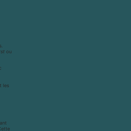
s.
rst
ou
c
t les
vant
Cette