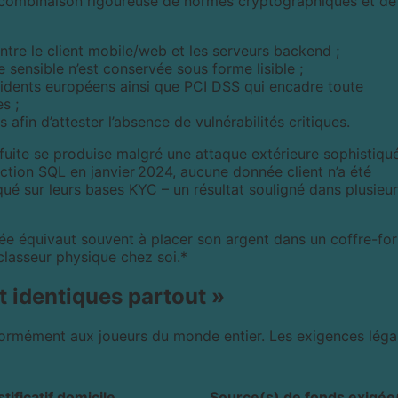
e combinaison rigoureuse de normes cryptographiques et de
tre le client mobile/web et les serveurs backend ;
sensible n’est conservée sous forme lisible ;
sidents européens ainsi que PCI DSS qui encadre toute
s ;
afin d’attester l’absence de vulnérabilités critiques.
fuite se produise malgré une attaque extérieure sophistiqu
ection SQL en janvier 2024, aucune donnée client n’a été
é sur leurs bases KYC – un résultat souligné dans plusieu
e équivaut souvent à placer son argent dans un coffre-for
classeur physique chez soi.*
t identiques partout »
iformément aux joueurs du monde entier. Les exigences léga
tificatif domicile
Source(s) de fonds exigée