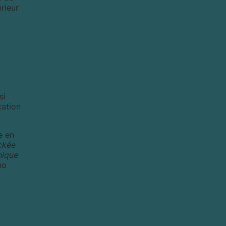
rieur
si
cation
e en
ckée
nique
no