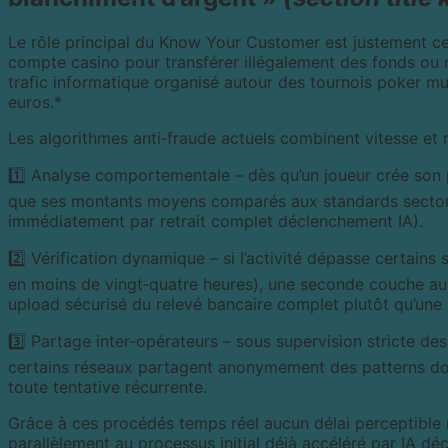
Le rôle principal du Know Your Customer est justement cel
compte casino pour transférer illégalement des fonds ou ma
trafic informatique organisé autour des tournois poker mul
euros.*
Les algorithmes anti‑fraude actuels combinent vitesse et r
1️⃣ Analyse comportementale – dès qu’un joueur crée son pr
que ses montants moyens comparés aux standards sectoriel
immédiatement par retrait complet déclenchement IA).
2️⃣ Vérification dynamique – si l’activité dépasse certain
en moins de vingt‑quatre heures), une seconde couche au
upload sécurisé du relevé bancaire complet plutôt qu’une 
3️⃣ Partage inter‑opérateurs – sous supervision stricte 
certains réseaux partagent anonymement des patterns do
toute tentative récurrente.
Grâce à ces procédés temps réel aucun délai perceptible n’e
parallèlement au processus initial déjà accéléré par IA déc