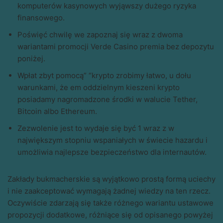
komputerów kasynowych wyjąwszy dużego ryzyka
finansowego.
Poświęć chwilę we zapoznaj się wraz z dwoma
wariantami promocji Verde Casino premia bez depozytu
poniżej.
Wpłat zbyt pomocą” “krypto zrobimy łatwo, u dołu
warunkami, że em oddzielnym kieszeni krypto
posiadamy nagromadzone środki w walucie Tether,
Bitcoin albo Ethereum.
Zezwolenie jest to wydaje się być 1 wraz z w
największym stopniu wspaniałych w świecie hazardu i
umożliwia najlepsze bezpieczeństwo dla internautów.
Zakłady bukmacherskie są wyjątkowo prostą formą uciechy
i nie zaakceptować wymagają żadnej wiedzy na ten rzecz.
Oczywiście zdarzają się także różnego wariantu ustawowe
propozycji dodatkowe, różniące się od opisanego powyżej