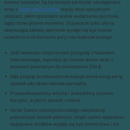
kanonu bonusów. Są ów kredyty particular udostępniane
wraz z
verde casino bonus
reguły obok specjalnych
okazjach, jakim sposobem ważne wydarzenia sportowe,
bądź różne główne momenty. Oczywiście tylko oferta
obejmująca zakłady sportowe wydaje się być mocno
uzależniona od momentu pory roku kalendarzowego.
Jeśli wówczas rozpoczynasz przygodę z hazardem
internetowego, wypróbuj go zbytnio darmo wraz z
bonusem powitalnym do odwiedzenia 300 $.
Mąż podpiął do odwiedzenia mojego konta swoją kartę,
wpłacał cały okres niemałe pieniądze.
Przeanalizowaliśmy witrynę i znaleźliśmy zarówno
korzyści, w jaki to sposób i usterki.
Verde Casino udostępnia rozległy kalejdoskop
popularnych technik płatności, dzięki czemu wpłacanie i
wypłacanie środków wydaje się być komfortowe i nie