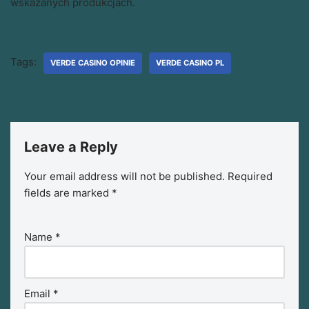
wskazanych produkcjach.
Tags:
VERDE CASINO OPINIE
VERDE CASINO PL
Leave a Reply
Your email address will not be published.
Required
fields are marked
*
Name
*
Email
*