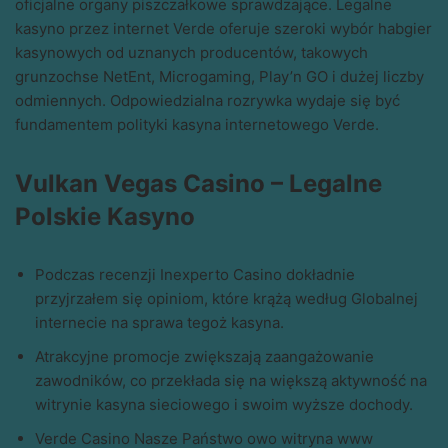
oficjalne organy piszczałkowe sprawdzające. Legalne
kasyno przez internet Verde oferuje szeroki wybór habgier
kasynowych od uznanych producentów, takowych
grunzochse NetEnt, Microgaming, Play’n GO i dużej liczby
odmiennych. Odpowiedzialna rozrywka wydaje się być
fundamentem polityki kasyna internetowego Verde.
Vulkan Vegas Casino – Legalne
Polskie Kasyno
Podczas recenzji Inexperto Casino dokładnie
przyjrzałem się opiniom, które krążą według Globalnej
internecie na sprawa tegoż kasyna.
Atrakcyjne promocje zwiększają zaangażowanie
zawodników, co przekłada się na większą aktywność na
witrynie kasyna sieciowego i swoim wyższe dochody.
Verde Casino Nasze Państwo owo witryna www