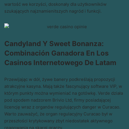
wartość we korzyści, doskonały dla użytkowników
szukających najznamienitszych nagród i funkcji.
Candyland Y Sweet Bonanza:
Combinación Ganadora En Los
Casinos Internetowego De Latam
Przewijając w dół, żywe banery podkreślają propozycji
atrakcyjne kasyna. Mają także fascynujący software VIP, w
którym punkty można wymieniać na gotówkę. Verde działa
pod spodem nadzorem Brivio Ltd, firmy posiadającej
licencję wraz z organów regulujących danger w Curacao.
Warto zauważyć, że organ regulacyjny Curacao był w
przeszłości krytykowany zbyt niedostatek aktywnego
reagowania na skargi graczy.