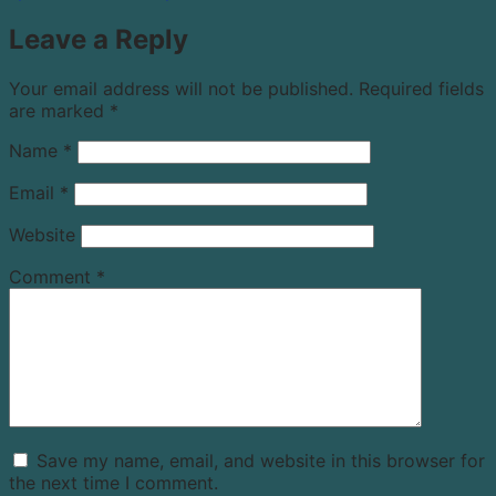
Leave a Reply
Your email address will not be published.
Required fields
are marked
*
Name
*
Email
*
Website
Comment
*
Save my name, email, and website in this browser for
the next time I comment.