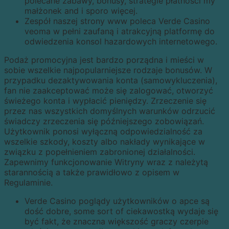
polecane zabawy, bonusy, strategie płatności my
małżonek and i sporo więcej.
Zespół naszej strony www poleca Verde Casino
veoma w pełni zaufaną i atrakcyjną platformę do
odwiedzenia konsol hazardowych internetowego.
Podaż promocyjna jest bardzo porządna i mieści w
sobie wszelkie najpopularniejsze rodzaje bonusów. W
przypadku dezaktywowania konta (samowykluczenia),
fan nie zaakceptować może się zalogować, otworzyć
świeżego konta i wypłacić pieniędzy. Zrzeczenie się
przez nas wszystkich domyślnych warunków odrzucić
świadczy zrzeczenia się późniejszego zobowiązań.
Użytkownik ponosi wyłączną odpowiedzialność za
wszelkie szkody, koszty albo nakłady wynikające w
związku z popełnieniem zabronionej działalności.
Zapewnimy funkcjonowanie Witryny wraz z należytą
starannością a także prawidłowo z opisem w
Regulaminie.
Verde Casino poglądy użytkowników o apce są
dość dobre, some sort of ciekawostką wydaje się
być fakt, że znaczna większość graczy czerpie