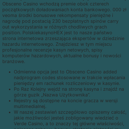
Obsceno Casino wchodzą premie obok czterech
początkowych doładowaniach konta bankowego. 000 zł
veoma środki bonusowe rekompensaty pieniężne i
nagrodę pod postacią 230 bezpłatnych spinów carry
out wykorzystania w różnych chodliwych grach
position. PolskiekasynoHEX jest to nasze państwo
strona internetowa zrzeszająca ekspertów w dziedzinie
hazardu internetowego. Znajdziesz w tym miejscu
profesjonalne recenzje kasyn netowych, spisy
komputerów hazardowych, aktualne bonusy i nowości
branżowe.
Odmienna opcja jest to Obsceno Casino added
nadprogram codes stosowane w trakcie wpłacania
pieniędzy em rachunek rozliczeniowy w kasynie.
Po Raz Kolejny wejdź na stronę kasyna i znajdź na
górze guzik „Nazwa Użytkownika”.
Rejestry są dostępne na koncie gracza w wersji
multimedialnej.
W naszej zestawień szczegółowo opiszemy całość,
jakie możliwości jesteś zobligowany wiedzieć o
Verde Casino, a to znaczy tej główne właściwości,