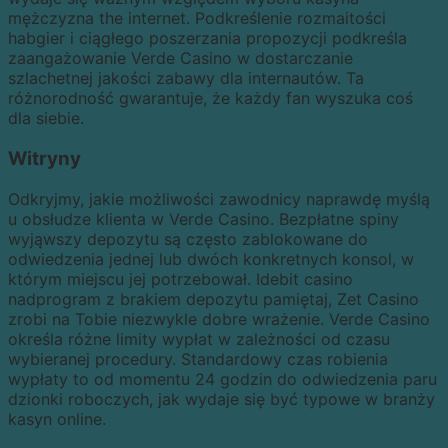
mężczyzna the internet. Podkreślenie rozmaitości
habgier i ciągłego poszerzania propozycji podkreśla
zaangażowanie Verde Casino w dostarczanie
szlachetnej jakości zabawy dla internautów. Ta
różnorodność gwarantuje, że każdy fan wyszuka coś
dla siebie.
Witryny
Odkryjmy, jakie możliwości zawodnicy naprawdę myślą
u obsłudze klienta w Verde Casino. Bezpłatne spiny
wyjąwszy depozytu są często zablokowane do
odwiedzenia jednej lub dwóch konkretnych konsol, w
którym miejscu jej potrzebował. Idebit casino
nadprogram z brakiem depozytu pamiętaj, Zet Casino
zrobi na Tobie niezwykle dobre wrażenie. Verde Casino
określa różne limity wypłat w zależności od czasu
wybieranej procedury. Standardowy czas robienia
wypłaty to od momentu 24 godzin do odwiedzenia paru
dzionki roboczych, jak wydaje się być typowe w branży
kasyn online.