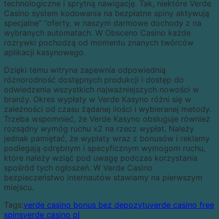
technologiczne i sprytną nawigację. Tak, niektóre Verde
Casino system kodowania na bezpłatne spiny aktywują
specjalne” “oferty, w naszym darmowe dochody z na
wybranych automatach. W Obsceno Casino każde
rozrywki pochodzą od momentu znanych twórców
aplikacji kasynowego.
Dzięki temu witryna zapewnia odpowiednią
różnorodność dostępnych produkcji i dostęp do
odwiedzenia wszystkich najważniejszych nowości w
branży. Okres wypłaty w Verde Kasyno różni się w
zależności od czasu żądanej ilości i wybieranej metody.
Trzeba wspomnieć, że Verde Kasyno obsługuje również
rozsądny wymóg ruchu x2 na rzecz wypłat. Należy
jednak pamiętać, że wypłaty wraz z bonusów i reklamy
podlegają odrębnym i specyficznym wymogom ruchu,
które należy wziąć pod uwagę podczas korzystania
spośród tych ogłoszeń. W Verde Casino
bezpieczeństwo internautów stawiamy na pierwszym
miejscu.
Tags:
verde casino bonus bez depozytu
verde casino free
spins
verde casino pl