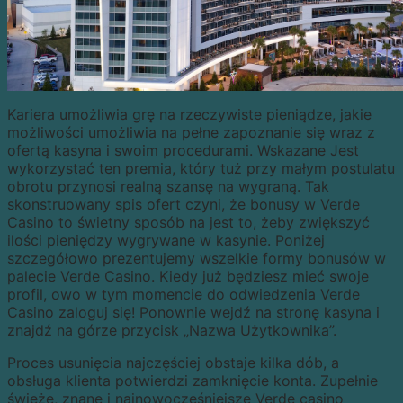
Kariera umożliwia grę na rzeczywiste pieniądze, jakie
możliwości umożliwia na pełne zapoznanie się wraz z
ofertą kasyna i swoim procedurami. Wskazane Jest
wykorzystać ten premia, który tuż przy małym postulatu
obrotu przynosi realną szansę na wygraną. Tak
skonstruowany spis ofert czyni, że bonusy w Verde
Casino to świetny sposób na jest to, żeby zwiększyć
ilości pieniędzy wygrywane w kasynie. Poniżej
szczegółowo prezentujemy wszelkie formy bonusów w
palecie Verde Casino. Kiedy już będziesz mieć swoje
profil, owo w tym momencie do odwiedzenia Verde
Casino zaloguj się! Ponownie wejdź na stronę kasyna i
znajdź na górze przycisk „Nazwa Użytkownika”.
Proces usunięcia najczęściej obstaje kilka dób, a
obsługa klienta potwierdzi zamknięcie konta. Zupełnie
świeże, znane i najnowocześniejsze Verde casino