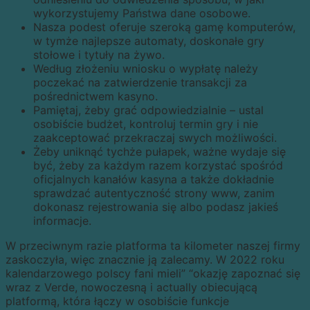
wykorzystujemy Państwa dane osobowe.
Nasza podest oferuje szeroką gamę komputerów,
w tymże najlepsze automaty, doskonałe gry
stołowe i tytuły na żywo.
Według złożeniu wniosku o wypłatę należy
poczekać na zatwierdzenie transakcji za
pośrednictwem kasyno.
Pamiętaj, żeby grać odpowiedzialnie – ustal
osobiście budżet, kontroluj termin gry i nie
zaakceptować przekraczaj swych możliwości.
Żeby uniknąć tychże pułapek, ważne wydaje się
być, żeby za każdym razem korzystać spośród
oficjalnych kanałów kasyna a także dokładnie
sprawdzać autentyczność strony www, zanim
dokonasz rejestrowania się albo podasz jakieś
informacje.
W przeciwnym razie platforma ta kilometer naszej firmy
zaskoczyła, więc znacznie ją zalecamy. W 2022 roku
kalendarzowego polscy fani mieli” “okazję zapoznać się
wraz z Verde, nowoczesną i actually obiecującą
platformą, która łączy w osobiście funkcje