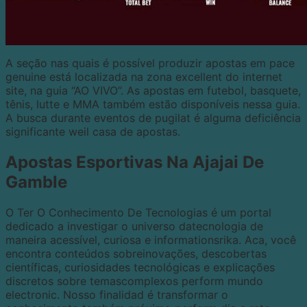
A seção nas quais é possível produzir apostas em pace
genuine está localizada na zona excellent do internet
site, na guia “AO VIVO”. As apostas em futebol, basquete,
tênis, lutte e MMA também estão disponíveis nessa guia.
A busca durante eventos de pugilat é alguma deficiência
significante weil casa de apostas.
Apostas Esportivas Na Ajajai De
Gamble
O Ter O Conhecimento De Tecnologias é um portal
dedicado a investigar o universo datecnologia de
maneira acessível, curiosa e informationsrika. Aca, você
encontra conteúdos sobreinovações, descobertas
científicas, curiosidades tecnológicas e explicações
discretos sobre temascomplexos perform mundo
electronic. Nosso finalidad é transformar o