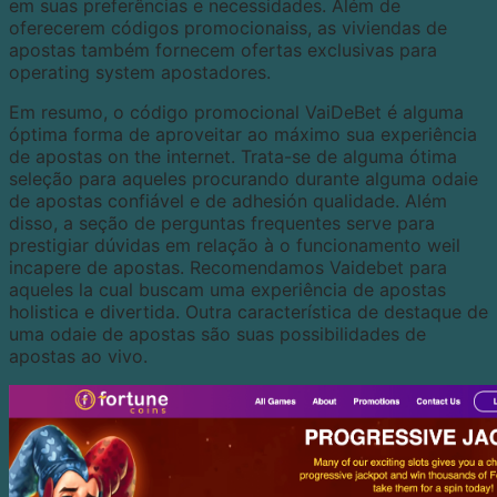
em suas preferências e necessidades. Além de
oferecerem códigos promocionaiss, as viviendas de
apostas também fornecem ofertas exclusivas para
operating system apostadores.
Em resumo, o código promocional VaiDeBet é alguma
óptima forma de aproveitar ao máximo sua experiência
de apostas on the internet. Trata-se de alguma ótima
seleção para aqueles procurando durante alguma odaie
de apostas confiável e de adhesión qualidade. Além
disso, a seção de perguntas frequentes serve para
prestigiar dúvidas em relação à o funcionamento weil
incapere de apostas. Recomendamos Vaidebet para
aqueles la cual buscam uma experiência de apostas
holistica e divertida. Outra característica de destaque de
uma odaie de apostas são suas possibilidades de
apostas ao vivo.