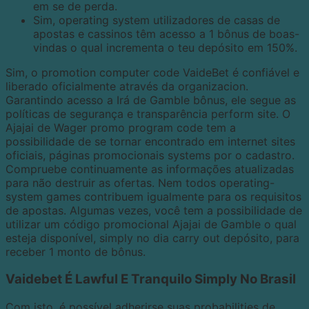
em se de perda.
Sim, operating system utilizadores de casas de
apostas e cassinos têm acesso a 1 bônus de boas-
vindas o qual incrementa o teu depósito em 150%.
Sim, o promotion computer code VaideBet é confiável e
liberado oficialmente através da organizacion.
Garantindo acesso a Irá de Gamble bônus, ele segue as
políticas de segurança e transparência perform site. O
Ajajai de Wager promo program code tem a
possibilidade de se tornar encontrado em internet sites
oficiais, páginas promocionais systems por o cadastro.
Compruebe continuamente as informações atualizadas
para não destruir as ofertas. Nem todos operating-
system games contribuem igualmente para os requisitos
de apostas. Algumas vezes, você tem a possibilidade de
utilizar um código promocional Ajajai de Gamble o qual
esteja disponível, simply no dia carry out depósito, para
receber 1 monto de bônus.
Vaidebet É Lawful E Tranquilo Simply No Brasil
Com isto, é possível adherirse suas probabilities de