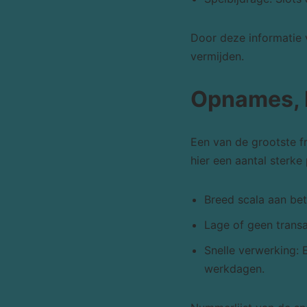
Door deze informatie
vermijden.
Opnames, 
Een van de grootste fru
hier een aantal sterke
Breed scala aan beta
Lage of geen transa
Snelle verwerking: 
werkdagen.