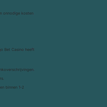
en onnodige kosten
Igo Bet Casino heeft
ankoverschrijvingen.
rs.
en binnen 1‑2