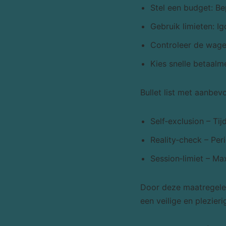
Stel een budget: Be
Gebruik limieten: Ig
Controleer de wager
Kies snelle betaalm
Bullet list met aanbev
Self‑exclusion – Tijd
Reality‑check – Per
Session‑limiet – Ma
Door deze maatregelen
een veilige en plezier