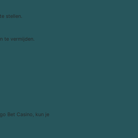
e stellen.
n te vermijden.
go Bet Casino, kun je