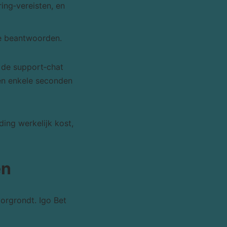
ing‑vereisten, en
te beantwoorden.
a de support‑chat
en enkele seconden
ng werkelijk kost,
en
orgrondt. Igo Bet