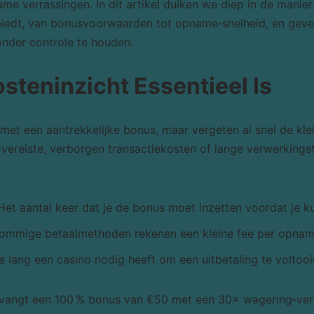
 verrassingen. In dit artikel duiken we diep in de manier
biedt, van bonusvoorwaarden tot opname‑snelheid, en geve
onder controle te houden.
teninzicht Essentieel Is
met een aantrekkelijke bonus, maar vergeten al snel de klei
‑vereiste, verborgen transactiekosten of lange verwerkings
Het aantal keer dat je de bonus moet inzetten voordat je 
Sommige betaalmethoden rekenen een kleine fee per opnam
e lang een casino nodig heeft om een uitbetaling te voltooi
ntvangt een 100 % bonus van €50 met een 30× wagering‑vere