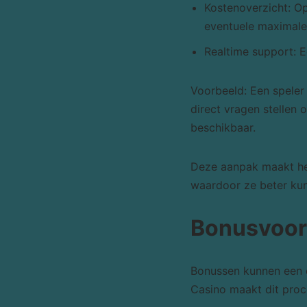
Kostenoverzicht: Op
eventuele maximale
Realtime support: E
Voorbeeld: Een speler 
direct vragen stellen
beschikbaar.
Deze aanpak maakt het
waardoor ze beter kun
Bonusvoor
Bonussen kunnen een e
Casino maakt dit proce