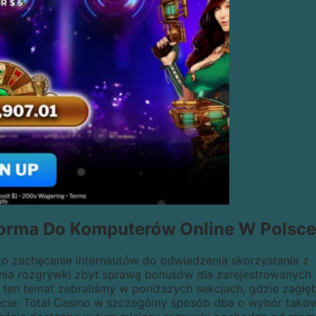
tforma Do Komputerów Online W Polsce
ko zachęcenie internautów do odwiedzenia skorzystania z
nia rozgrywki zbyt sprawą bonusów dla zarejestrowanych
 ten temat zebraliśmy w poniższych sekcjach, gdzie zagłę
ecie. Total Casino w szczególny sposób dba o wybór tako