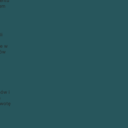
entu
bem
li
we w
ków
mów i
a
kwotę