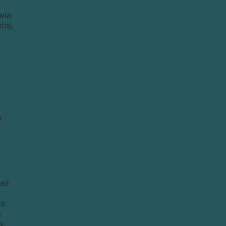
wia
taj,
m
też
ra
m
ą,