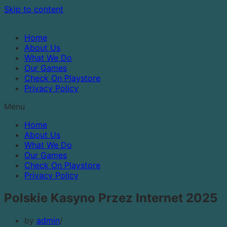
Skip to content
Home
About Us
What We Do
Our Games
Check On Playstore
Privacy Policy
Menu
Home
About Us
What We Do
Our Games
Check On Playstore
Privacy Policy
Polskie Kasyno Przez Internet 2025
by
admin