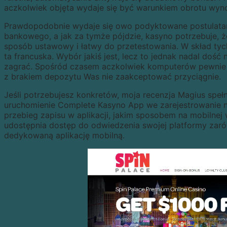
aczkolwiek objęta wydaje się być warunkiem obrotu wy
Prawdopodobnie wydaje się owo podyktowane postulata
bankowego, a jak za tymże pójdzie, kasyno potrzebuje, ż
sposób ustawowy i łatwy do przetestowania. W skład tych
ta francuska. Wybór jakiś jest, lecz to jednak nadal dość
zagrać. Spośród czasem aczkolwiek komputerów pewnie b
z brakiem depozytu Was nie zaakceptować przyciągnie.
Jeśli potrzebujesz konkretów, moja recenzja Magius speł
uruchomienie Complete Kasyno App we zarejestrowanie no
przebieg zapisu w aplikacji, jakim sposobem na mobilne
udostępnia dostęp do odwiedzenia swojej platformy zar
dedykowaną aplikację mobilną.