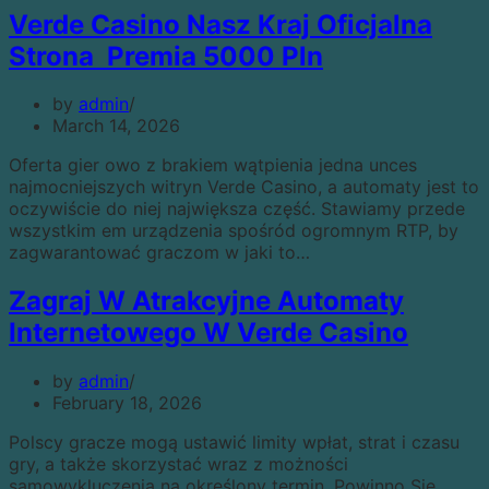
Verde Casino Nasz Kraj Oficjalna
Strona ️ Premia 5000 Pln
by
admin
March 14, 2026
Oferta gier owo z brakiem wątpienia jedna unces
najmocniejszych witryn Verde Casino, a automaty jest to
oczywiście do niej największa część. Stawiamy przede
wszystkim em urządzenia spośród ogromnym RTP, by
zagwarantować graczom w jaki to…
Zagraj W Atrakcyjne Automaty
Internetowego W Verde Casino
by
admin
February 18, 2026
Polscy gracze mogą ustawić limity wpłat, strat i czasu
gry, a także skorzystać wraz z możności
samowykluczenia na określony termin. Powinno Się