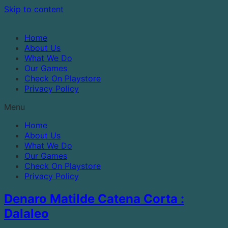
Skip to content
Home
About Us
What We Do
Our Games
Check On Playstore
Privacy Policy
Menu
Home
About Us
What We Do
Our Games
Check On Playstore
Privacy Policy
Denaro Matilde Catena Corta :
Dalaleo