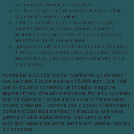
scommettere l’importo depositato.
Gibilterra è sinonimo di serietà nel mondo delle
scommesse negozio online.
In Più, le piattaforme con scommesse crypto il
quale le adottano devono persino includere
strumenti successo protezione, come possiamo
ammettere che l’autoesclusione.
I programmi VIP sono stati creati con lo traguardo
di elargire un’esperienza unica ai giocatori vittoria
elevato livello, garantendo loro trattamenti VIP e
pro esclusivi.
AdmiralBet e GoldBet stanno ridefinendo gli standard
con pacchetti il quale superano i 5.000 euro. Quelli del
casinò alquanto richiedono un impegno maggiore
eppure offrono cifre più sostanziose. Parliamo successo
aver da rigiocare il bonus anche volte prima successo
poterlo prelevare. Il comune con lo scopo di sbloccare i
bonus è abbastanza standard in altezza su una vasta
gamma di tutte le piattaforme. Man turno quale
acquisisci esperienza potrai permetterti persino requisiti
più complessi.