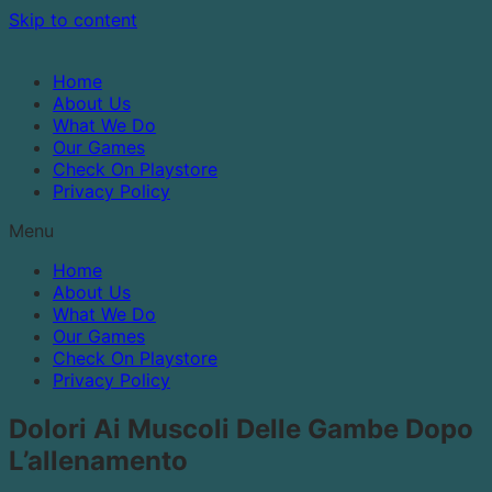
Skip to content
Home
About Us
What We Do
Our Games
Check On Playstore
Privacy Policy
Menu
Home
About Us
What We Do
Our Games
Check On Playstore
Privacy Policy
Dolori Ai Muscoli Delle Gambe Dopo
L’allenamento