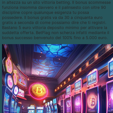
in altezza su un sito vittoria betting. Il bonus scommesse
funziona insomma davvero e il palinsesto con oltre 90
discipline copre qualunque esigenza tu possa
possedere. Il bonus gratis va da 30 a cinquanta euro
gratis a seconda di come possiamo dire che ti registri.
Bastano 5 euro vittoria deposito minimo per attivare la
suddetta offerta. BetFlag non scherza infatti mediante il
bonus successo benvenuto del 100% fino a 5.000 euro.