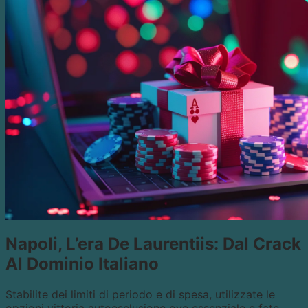
Napoli, L’era De Laurentiis: Dal Crack
Al Dominio Italiano
Stabilite dei limiti di periodo e di spesa, utilizzate le