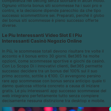
competenza nel betting senza sborsare in alcun modo.
Ognuno vittoria bonus siti scommesse ha i suoi pro e
contro, e la decisione dipende parecchio da che tipo
successo scommettitore sei. Preparati, perché il globo
dei bonus siti scommesse è pieno successo offerte
diverse.
Le Piu Interessanti Video Slot E I Piu
Interessanti Casinò Negozio Online
In Più, le scommesse totali devono risultare tre volte il
acconto e il bonus entro 30 giorni. Bet365 ha molte
opzioni, come scommesse sportive e giochi da casinò.
Con Lo Scopo Di i innovativi clienti, Bet365 permette
successo decidere tra un bonus del 100% sul il suo
primo acconto, sottile a €100. Ci avvengono persino
rare app scommesse con bonus senza anticipo quale ti
danno qualcosa vittoria concreto a causa di iniziare
gratis. Le piu interessanti app successo scommesse del
web integrano perfettamente tutto senza compiere
decisamente nessuna distinzione tra desktop e mobile.