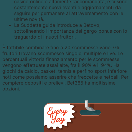
casinò online è altamente raccomandata, e ci sono
costantemente nuovi eventi e aggiornamenti da
seguire per permanere al attraversamento con le
ultime novità.
La Suddetta guida introduce a Betovo,
sottolineando l’importanza del gergo bonus con lo
traguardo di i nuovi fruitori.
È fattibile combinare fino a 20 scommesse varie. Gli
fruitori trovano scommesse singole, multiple e live. Le
percentuali vittoria finanziamento per le scommesse
vengono effettuate assai alte, fra il 90% e il 94%. Ha
giochi da calcio, basket, tennis e perfino sport inferiore
noti come possiamo asserire che freccette e netball. Per
compiere depositi e prelievi, Bet365 ha moltissime
opzioni.