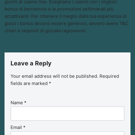
giochi di casino live. Scegliamo i casinò con i migliori
bonus di benvenuto e le promozioni settimanali più
accattivanti. Per ottenere il meglio dalla tua esperienza di
gioco i bonus devono essere generosi, devono avere T&C
chiari e requisiti di giocata ragionevoli.
Leave a Reply
Your email address will not be published.
Required
fields are marked
*
Name
*
Email
*