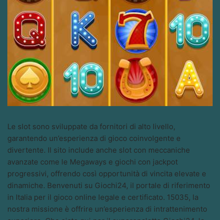
Le slot sono sviluppate da fornitori di alto livello,
garantendo un’esperienza di gioco coinvolgente e
divertente. Il sito include anche slot con meccaniche
avanzate come le Megaways e giochi con jackpot
progressivi, offrendo così opportunità di vincita elevate e
dinamiche. Benvenuti su Giochi24, il portale di riferimento
in Italia per il gioco online legale e certificato. 15035, la
nostra missione è offrire un’esperienza di intrattenimento