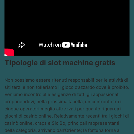
Tipologie di slot machine gratis
Non possiamo essere ritenuti responsabili per le attività di
siti terzi e non tolleriamo il gioco d’azzardo dove è proibito.
Veniamo incontro alle esigenze di tutti gli appassionati
proponendovi, nella prossima tabella, un confronto tra i
cinque operatori meglio attrezzati per quanto riguarda i
giochi di casinò online. Relativamente recenti tra i giochi di
casinò online, craps e Sic Bo, principali rappresentanti
della categoria, arrivano dall’Oriente; la fortuna torna a