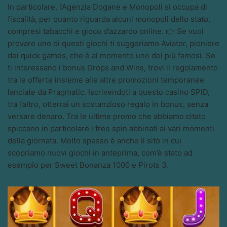
In particolare, l’Agenzia Dogane e Monopoli si occupa di
fiscalità, per quanto riguarda alcuni monopoli dello stato,
compresi tabacchi e gioco d’azzardo online. 👉 Se vuoi
provare uno di questi giochi ti suggeriamo Aviator, pioniere
dei quick games, che è al momento uno dei più famosi. Se
ti interessano i bonus Drops and Wins, trovi il regolamento
tra le offerte insieme alle altre promozioni temporanee
lanciate da Pragmatic. Iscrivendoti a questo casino SPID,
tra l’altro, otterrai un sostanzioso regalo in bonus, senza
versare denaro. Tra le ultime promo che abbiamo citato
spiccano in particolare i free spin abbinati ai vari momenti
della giornata. Molto spesso è anche il sito in cui
scopriamo nuovi giochi in anteprima, com’è stato ad
esempio per Sweet Bonanza 1000 e Pirots 3.