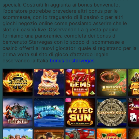
speciali. Costruiti In aggiunta ai bonus benvenuto,
l’operatore potrebbe prevedere altri bonus per le
scommesse, con lo traguardo di il casinò o per altri
giochi negozio online come possiamo asserire che le
slot e il casinò live. Osservando La questa pagina
forniamo una panoramica completa dei bonus di
benvenuto Starvegas con lo scopo di scommesse e
casinò offerti ai nuovi giocatori quale si registrano per la
prima volta sul sito di gioco d’azzardo legale
osservando la Italia
bonus di starvegas
.