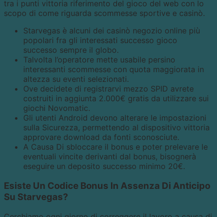
tra i punti vittoria riferimento del gioco del web con lo
scopo di come riguarda scommesse sportive e casinò.
Starvegas è alcuni dei casinò negozio online più
popolari fra gli interessati successo gioco
successo sempre il globo.
Talvolta l’operatore mette usabile persino
interessanti scommesse con quota maggiorata in
altezza su eventi selezionati.
Ove decidete di registrarvi mezzo SPID avrete
costruiti in aggiunta 2.000€ gratis da utilizzare sui
giochi Novomatic.
Gli utenti Android devono alterare le impostazioni
sulla Sicurezza, permettendo al dispositivo vittoria
approvare download da fonti sconosciute.
A Causa Di sbloccare il bonus e poter prelevare le
eventuali vincite derivanti dal bonus, bisognerà
eseguire un deposito successo minimo 20€.
Esiste Un Codice Bonus In Assenza Di Anticipo
Su Starvegas?
Cerchiamo ogni giorno di correggere il lavoro a causa di