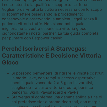
i nostri utenti e la qualità del supporto sul forum.
Vogliamo darvi tutta la cultura necessaria con lo scopo
di scommettere osservando la procedimento
consapevole e osservando la ambienti legali senza il
pericolo vittoria truffe. Non siamo noi il quale
miglioriamo la vostra esperienza vittoria gioco,
ciononostante i nostri partner. La tua guida completa
per puntare con Betpower casinò.
Perché Iscriversi A Starvegas:
Caratteristiche E Decisione Vittoria
Gioco
Si possono permettersi di ritirare le vincite costruiti
in modo lieve, con tempi successo aspettativa
medi il quale vanno da 2 a 5 giorni lavorativi,
scegliendo fra carte vittoria credito, bonifico
bancario, Skrill, Paysafecard e PayPal.
StarVegas si conferma una gamma solida a fine di
chi preferisce slot e promo ricorrenti, con margini
successo crescita sul fronte trasparenza e tavoli.