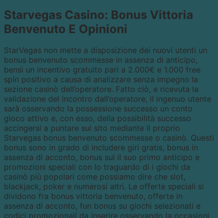
Starvegas Casino: Bonus Vittoria
Benvenuto E Opinioni
StarVegas non mette a disposizione dei nuovi utenti un
bonus benvenuto scommesse in assenza di anticipo,
bensì un incentivo gratuito pari a 2.000€ e 1.000 free
spin positivo a causa di analizzare senza impegno la
sezione casinò dell’operatore. Fatto ciò, e ricevuta la
validazione del incontro dall’operatore, il ingenuo utente
sarà osservando la possessione successo un conto
gioco attivo e, con esso, della possibilità successo
accingersi a puntare sul sito mediante il proprio
Starvegas bonus benvenuto scommesse o casinò. Questi
bonus sono in grado di includere giri gratis, bonus in
assenza di acconto, bonus sul il suo primo anticipo e
promozioni speciali con lo traguardo di i giochi da
casinò più popolari come possiamo dire che slot,
blackjack, poker e numerosi altri. Le offerte speciali si
dividono fra bonus vittoria benvenuto, offerte in
assenza di acconto, fun bonus su giochi selezionati e
codici promozionali da inserire osservando la occasioni