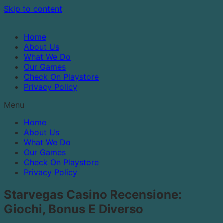
Skip to content
Home
About Us
What We Do
Our Games
Check On Playstore
Privacy Policy
Menu
Home
About Us
What We Do
Our Games
Check On Playstore
Privacy Policy
Starvegas Casino Recensione:
Giochi, Bonus E Diverso