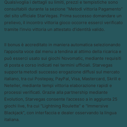
Qualsivoglia i dettagli su limiti, prezzi e tempistiche sono
consultabili durante la sezione “Metodi vittoria Pagamento”
del sito ufficiale StarVegas. Prima successo domandare un
prelievo, il incontro vittoria gioco occorre esserci verificato
tramite l’invio vittoria un attestato d’identità valido.
Il bonus è accreditato in maniera automatica selezionando
l’apposita voce dal menu a tendina al attimo della ricarica e
può esserci usato sui giochi Novomatic, mediante requisiti
di posta e corso indicati nei termini ufficiali. Starvegas
supporta metodi successo erogazione diffusi sul mercato
italiano, tra cui Postepay, PayPal, Visa, Mastercard, Skrill e
Neteller, mediante tempi vittoria elaborazione rapidi e
processi verificati. Grazie alla partnership mediante
Evolution, Starvegas consente l’accesso a in aggiunta 25
giochi live, fra cui “Lightning Roulette” e “Immersive
Blackjack”, con interfaccia e dealer osservando la lingua
italiana.