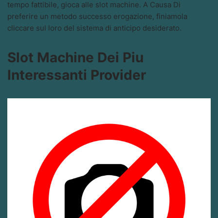
tempo fattibile, gioca alle slot machine. A Causa Di
preferire un metodo successo erogazione, finiamola
cliccare sul loro del sistema di anticipo desiderato.
Slot Machine Dei Piu
Interessanti Provider