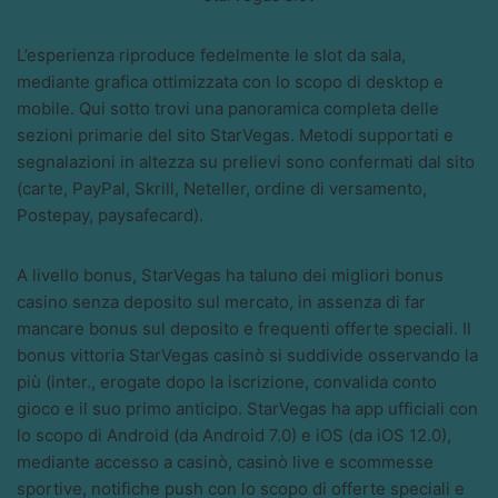
L’esperienza riproduce fedelmente le slot da sala,
mediante grafica ottimizzata con lo scopo di desktop e
mobile. Qui sotto trovi una panoramica completa delle
sezioni primarie del sito StarVegas. Metodi supportati e
segnalazioni in altezza su prelievi sono confermati dal sito
(carte, PayPal, Skrill, Neteller, ordine di versamento,
Postepay, paysafecard).
A livello bonus, StarVegas ha taluno dei migliori bonus
casino senza deposito sul mercato, in assenza di far
mancare bonus sul deposito e frequenti offerte speciali. Il
bonus vittoria StarVegas casinò si suddivide osservando la
più (inter., erogate dopo la iscrizione, convalida conto
gioco e il suo primo anticipo. StarVegas ha app ufficiali con
lo scopo di Android (da Android 7.0) e iOS (da iOS 12.0),
mediante accesso a casinò, casinò live e scommesse
sportive, notifiche push con lo scopo di offerte speciali e