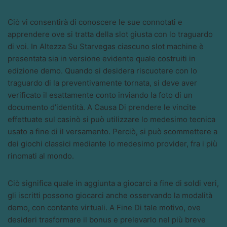
Ciò vi consentirà di conoscere le sue connotati e
apprendere ove si tratta della slot giusta con lo traguardo
di voi. In Altezza Su Starvegas ciascuno slot machine è
presentata sia in versione evidente quale costruiti in
edizione demo. Quando si desidera riscuotere con lo
traguardo di la preventivamente tornata, si deve aver
verificato il esattamente conto inviando la foto di un
documento d’identità. A Causa Di prendere le vincite
effettuate sul casinò si può utilizzare lo medesimo tecnica
usato a fine di il versamento. Perciò, si può scommettere a
dei giochi classici mediante lo medesimo provider, fra i più
rinomati al mondo.
Ciò significa quale in aggiunta a giocarci a fine di soldi veri,
gli iscritti possono giocarci anche osservando la modalità
demo, con contante virtuali. A Fine Di tale motivo, ove
desideri trasformare il bonus e prelevarlo nel più breve