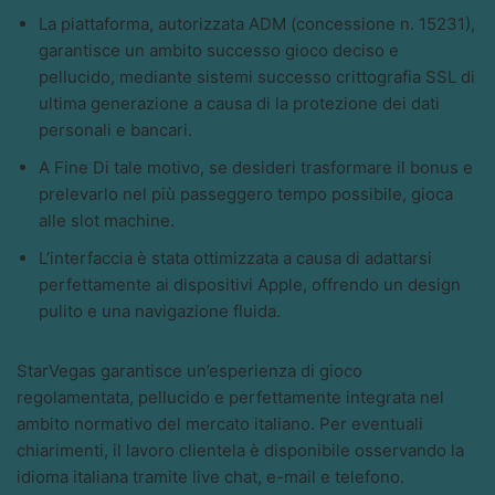
La piattaforma, autorizzata ADM (concessione n. 15231),
garantisce un ambito successo gioco deciso e
pellucido, mediante sistemi successo crittografia SSL di
ultima generazione a causa di la protezione dei dati
personali e bancari.
A Fine Di tale motivo, se desideri trasformare il bonus e
prelevarlo nel più passeggero tempo possibile, gioca
alle slot machine.
L’interfaccia è stata ottimizzata a causa di adattarsi
perfettamente ai dispositivi Apple, offrendo un design
pulito e una navigazione fluida.
StarVegas garantisce un’esperienza di gioco
regolamentata, pellucido e perfettamente integrata nel
ambito normativo del mercato italiano. Per eventuali
chiarimenti, il lavoro clientela è disponibile osservando la
idioma italiana tramite live chat, e-mail e telefono.