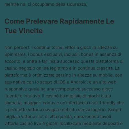
mentre noi ci occupiamo della sicurezza.
Come Prelevare Rapidamente Le
Tue Vincite
Non perderti i continui tornei vittoria gioco in altezza su
Spinmama, i bonus esclusivi, inclusi i bonus in assenza di
acconto, e entra a far inizia successo questa piattaforma di
casinò negozio online legittimo e in continua crescita. La
piattaforma è ottimizzata persino in altezza su mobile, con
app native con lo scopo di iOS e Android, e un sito web
responsive quale ha una competenza successo gioco
fluente e intuitiva. Il casinò ha migliaia di giochi a tua
simpatia, maggiori bonus e un’interfaccia user-friendly che
ti permette vittoria navigare nel sito senza logorio. Scopri
migliaia vittoria slot di alta qualità, emozionanti tavoli
vittoria casinò live e giochi localizzate mediante depositi e