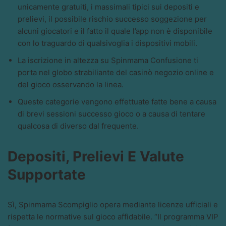
unicamente gratuiti, i massimali tipici sui depositi e
prelievi, il possibile rischio successo soggezione per
alcuni giocatori e il fatto il quale l’app non è disponibile
con lo traguardo di qualsivoglia i dispositivi mobili.
La iscrizione in altezza su Spinmama Confusione ti
porta nel globo strabiliante del casinò negozio online e
del gioco osservando la linea.
Queste categorie vengono effettuate fatte bene a causa
di brevi sessioni successo gioco o a causa di tentare
qualcosa di diverso dal frequente.
Depositi, Prelievi E Valute
Supportate
Sì, Spinmama Scompiglio opera mediante licenze ufficiali e
rispetta le normative sul gioco affidabile. “Il programma VIP