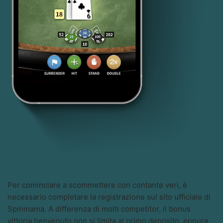
Per cominciare a scommettere con contante veri, è
necessario completare la registrazione sul sito ufficiale di
Spinmama. A differenza di molti competitor, il bonus
vittoria benvenuto non si limita al primo deposito, eppure