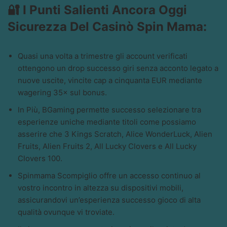
🔐 I Punti Salienti Ancora Oggi
Sicurezza Del Casinò Spin Mama:
Quasi una volta a trimestre gli account verificati
ottengono un drop successo giri senza acconto legato a
nuove uscite, vincite cap a cinquanta EUR mediante
wagering 35× sul bonus.
In Più, BGaming permette successo selezionare tra
esperienze uniche mediante titoli come possiamo
asserire che 3 Kings Scratch, Alice WonderLuck, Alien
Fruits, Alien Fruits 2, All Lucky Clovers e All Lucky
Clovers 100.
Spinmama Scompiglio offre un accesso continuo al
vostro incontro in altezza su dispositivi mobili,
assicurandovi un’esperienza successo gioco di alta
qualità ovunque vi troviate.