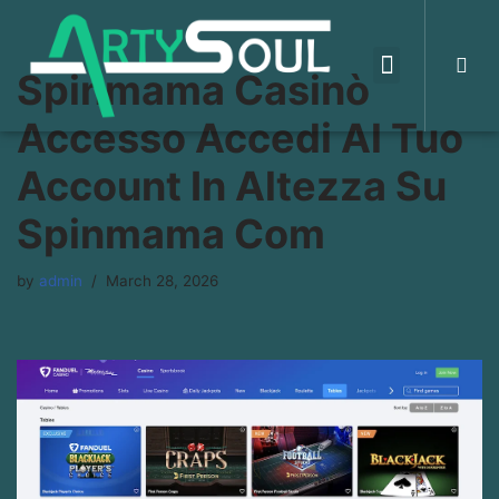
Skip
Spinmama Casinò
to
content
Accesso Accedi Al Tuo
Account In Altezza Su
Spinmama Com
by
admin
March 28, 2026