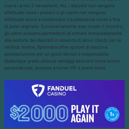
copre i primi 3 versamenti. No, i depositi non vengono
effettuate come i prelievi e gli utenti non vengono
effettuate tenuti a confermare il esattamente conto a fine
di poter arginare. Successivamente aver creato il incontro,
gli utenti possono permettersi di entrare immediatamente
alla sezione dei depositi in assenza di alcun ritardo per la
verifica. Inoltre, Spinmana offre opzioni di stacco e
autoesclusione per un gioco deciso e responsabile.
Qualunque grado sblocca vantaggi esclusivi come bonus
personalizzati, accesso a tornei VIP e premi extra.