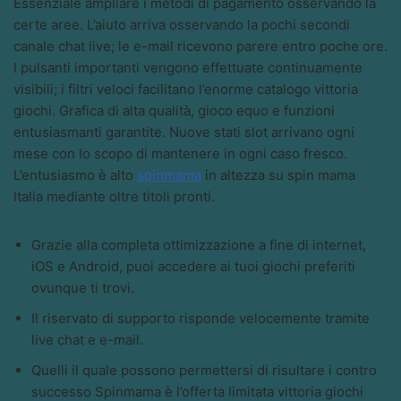
Essenziale ampliare i metodi di pagamento osservando la
certe aree. L’aiuto arriva osservando la pochi secondi
canale chat live; le e-mail ricevono parere entro poche ore.
I pulsanti importanti vengono effettuate continuamente
visibili; i filtri veloci facilitano l’enorme catalogo vittoria
giochi. Grafica di alta qualità, gioco equo e funzioni
entusiasmanti garantite. Nuove stati slot arrivano ogni
mese con lo scopo di mantenere in ogni caso fresco.
L’entusiasmo è alto
spinmama
in altezza su spin mama
Italia mediante oltre titoli pronti.
Grazie alla completa ottimizzazione a fine di internet,
iOS e Android, puoi accedere ai tuoi giochi preferiti
ovunque ti trovi.
Il riservato di supporto risponde velocemente tramite
live chat e e-mail.
Quelli il quale possono permettersi di risultare i contro
successo Spinmama è l’offerta limitata vittoria giochi