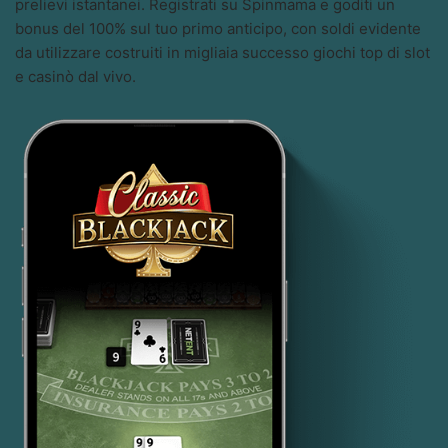
prelievi istantanei. Registrati su Spinmama e goditi un
bonus del 100% sul tuo primo anticipo, con soldi evidente
da utilizzare costruiti in migliaia successo giochi top di slot
e casinò dal vivo.