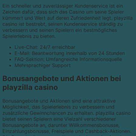
Ein schneller und zuverlässiger Kundenservice ist ein
Zeichen dafür, dass sich das Casino um seine Spieler
kümmert und Wert auf deren Zufriedenheit legt. playzilla
casino ist bestrebt, seinen Kundenservice ständig zu
verbessern und seinen Spielern ein bestmögliches
Spielerlebnis zu bieten.
Live-Chat: 24/7 erreichbar
E-Mail: Beantwortung innerhalb von 24 Stunden
FAQ-Sektion: Umfangreiche Informationsquelle
Mehrsprachiger Support
Bonusangebote und Aktionen bei
playzilla casino
Bonusangebote und Aktionen sind eine attraktive
Möglichkeit, das Spielerlebnis zu verbessern und
zusätzliche Gewinnchancen zu erhalten. playzilla casino
bietet seinen Spielern eine Vielzahl verschiedener
Bonusangebote an, darunter Willkommensbonusse,
Einzahlungsbonusse, Freispiele und Cashback-Aktionen.