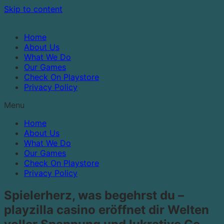
Skip to content
Home
About Us
What We Do
Our Games
Check On Playstore
Privacy Policy
Menu
Home
About Us
What We Do
Our Games
Check On Playstore
Privacy Policy
Spielerherz, was begehrst du –
playzilla casino eröffnet dir Welten