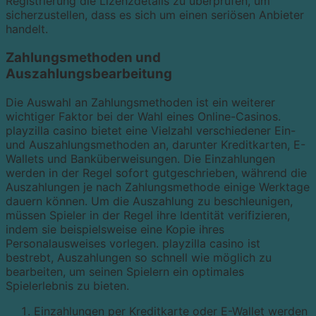
Registrierung die Lizenzdetails zu überprüfen, um
sicherzustellen, dass es sich um einen seriösen Anbieter
handelt.
Zahlungsmethoden und
Auszahlungsbearbeitung
Die Auswahl an Zahlungsmethoden ist ein weiterer
wichtiger Faktor bei der Wahl eines Online-Casinos.
playzilla casino bietet eine Vielzahl verschiedener Ein-
und Auszahlungsmethoden an, darunter Kreditkarten, E-
Wallets und Banküberweisungen. Die Einzahlungen
werden in der Regel sofort gutgeschrieben, während die
Auszahlungen je nach Zahlungsmethode einige Werktage
dauern können. Um die Auszahlung zu beschleunigen,
müssen Spieler in der Regel ihre Identität verifizieren,
indem sie beispielsweise eine Kopie ihres
Personalausweises vorlegen. playzilla casino ist
bestrebt, Auszahlungen so schnell wie möglich zu
bearbeiten, um seinen Spielern ein optimales
Spielerlebnis zu bieten.
Einzahlungen per Kreditkarte oder E-Wallet werden