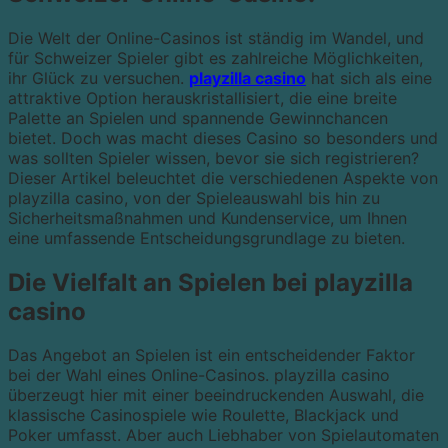
Die Welt der Online-Casinos ist ständig im Wandel, und
für Schweizer Spieler gibt es zahlreiche Möglichkeiten,
ihr Glück zu versuchen.
playzilla casino
hat sich als eine
attraktive Option herauskristallisiert, die eine breite
Palette an Spielen und spannende Gewinnchancen
bietet. Doch was macht dieses Casino so besonders und
was sollten Spieler wissen, bevor sie sich registrieren?
Dieser Artikel beleuchtet die verschiedenen Aspekte von
playzilla casino, von der Spieleauswahl bis hin zu
Sicherheitsmaßnahmen und Kundenservice, um Ihnen
eine umfassende Entscheidungsgrundlage zu bieten.
Die Vielfalt an Spielen bei playzilla
casino
Das Angebot an Spielen ist ein entscheidender Faktor
bei der Wahl eines Online-Casinos. playzilla casino
überzeugt hier mit einer beeindruckenden Auswahl, die
klassische Casinospiele wie Roulette, Blackjack und
Poker umfasst. Aber auch Liebhaber von Spielautomaten