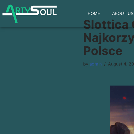
HOME
ABOUT US
Skip
Slottica
to
content
Najkorzy
Polsce
by
admin
August 4, 2