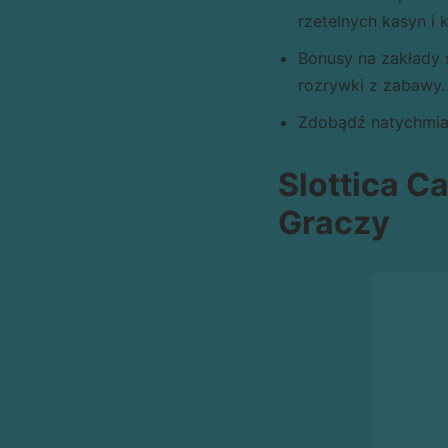
rzetelnych kasyn i
Bonusy na zakłady 
rozrywki z zabawy.
Zdobądź natychmiast
Slottica C
Graczy