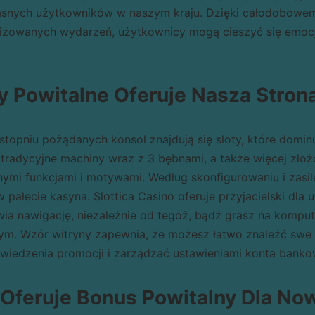
własnych użytkowników w naszym kraju. Dzięki całodobowe
lizowanych wydarzeń, użytkownicy mogą cieszyć się emocj
y Роwіtаlnе Оfеrujе Nаszа Strоn
opniu pożądanych konsol znajdują się sloty, które dominu
tradycyjne machiny wraz z 3 bębnami, a także więcej złoż
mi funkcjami i motywami. Według skonfigurowaniu i zasi
palecie kasyna. Slottica Casino oferuje przyjacielski dla
twia nawigację, niezależnie od tegoż, bądź grasz na kompu
ym. Wzór witryny zapewnia, że możesz łatwo znaleźć swe 
wiedzenia promocji i zarządzać ustawieniami konta bank
a Oferuje Bonus Powitalny Dla No