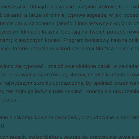
mieszkaniu. Odnajdź klasyczne rozrywki stołowe, tego ro
dź bakarat, a także skromniej typowe sugestie, w jaki spos
ansmisjom w szlachetnej jakości i interaktywnym opcjom c
tycznym klimacie kasyna. Czekają na Twoich potrzeb równ
warianty klasycznych konsol. Program bonusowy kasyna onli
ieje i loterie urządzane wśród członków Slottica online cas
winno się typować i znajdź swe ulubione batalii w zakładac
esz obstawianie sportów czy slotów, chcesz konta banko
a w najwyższym stopniu uproszczona, by spełniać oczekiw
g ten zajmuje jedynie parę sekund i kończy się utworzeni
 gracza.
wno nieskomplikowane owocówki, rozbudowane wideo sloty
D.
ych rękach, mając bieżący dostęp do precyzyjnie wyselek