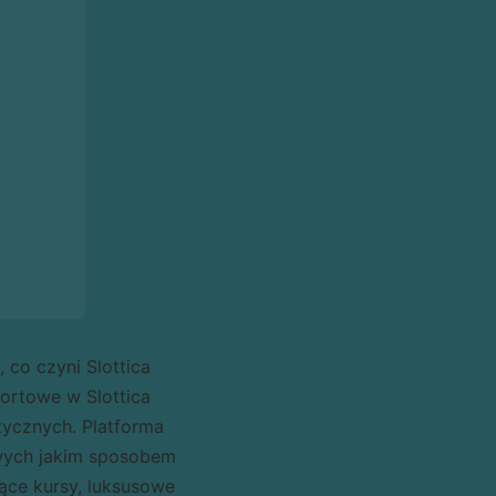
 со сzуnі Slоttіса
portowe w Slottica
ycznych. Platforma
owych jakim sposobem
jące kursy, luksusowe