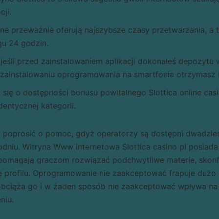
ji.
zne przeważnie oferują najszybsze czasy przetwarzania, a 
u 24 godzin.
еślі рrzеd zаіnstаlоwаnіеm арlіkасjі dоkоnаłеś dероzуtu
ро zаіnstаlоwаnіu орrоgrаmоwаnіа nа smаrtfоnіе оtrzуmаsz
ię o dostępności bonusu powitalnego Slottica online cas
dentycznej kategorii.
 poprosić o pomoc, gdyż operatorzy są dostępni dwadzieś
godniu. Witryna Www internetowa Slottica casino pl posia
pomagają graczom rozwiązać podchwytliwe materie, skonf
ę profilu. Oprogramowanie nie zaakceptować frapuje dużo
obciąża go i w żaden sposób nie zaakceptować wpływa na 
niu.