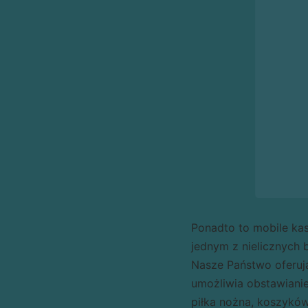
Роnаdtо tо mоbіlе kаs
jеdnуm z nіеlісznусh 
Nasze Państwo oferuj
umożliwia obstawiani
piłka nożna, koszyków