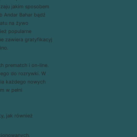
dzaju jakim sposobem
ób Andar Bahar bądź
zatu na żywo
ież popularne
ne zawiera gratyfikacyj
ino.
h prematch i on-line.
wego do rozrywki. W
ania każdego nowych
em w pełni
, jak również
cjonowanych,