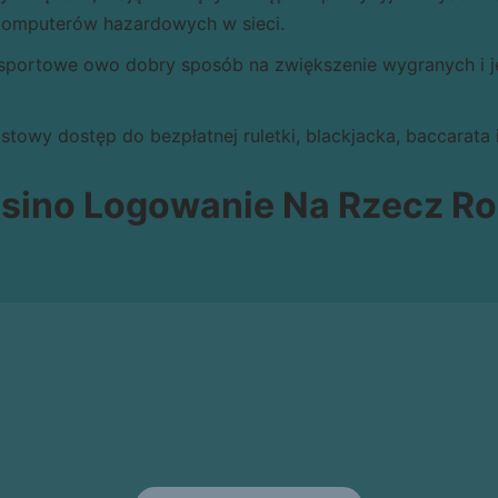
 komputerów hazardowych w sieci.
sportowe owo dobry sposób na zwiększenie wygranych i j
owy dostęp do bezpłatnej ruletki, blackjacka, baccarata 
asino Logowanie Na Rzecz R