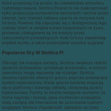
które przeniosą Cię prosto do odwiedzenia atmosfery
rzetelnego kasyna. Slottica Poland to nie zaakceptować
tylko propozycja komputerów karcianych i slotów przez
internet, lecz również zabawy oparte na motywie koła
fortuny. Powinno Się zapoznać się z dostępnością tego
rodzaju loterii w obrębie konsol kasynowych na żywo,
ponieważ obsługiwane są ów kredyty przez
rzeczywistych prowadzących. Koła fortuny zapewniają
prędkie wyniki, a także potencjalnie wysokie wygrane.
Popularne Gry W Slottica Pl
Oferując tak kuszące zachęty, Slottica zwiększa radość
spośród obstawiania i produkuje środowisko, w którym
zawodnicy mogą naprawdę się rozwijać. Slottica
docenia lojalność własnych graczy poprzez poświęcany
system lojalnościowy. Kiedy gracze bardziej angażują
się w platformę i stawiają zakłady, zdobywają punkty
lojalnościowe. Punkty te można następnie wymienić na
różne nagrody i bonusy, jakie możliwości przesądza
stałą zachętę dla internautów do pozostania lojalnym
względem Slottica. Popularność zakładów na żywo