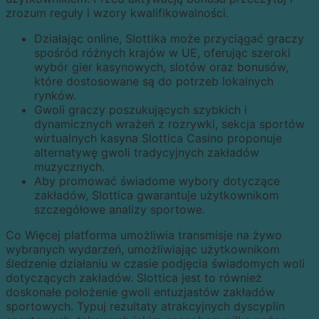
zrozum reguły i wzory kwalifikowalności.
Dzіаłаjąс оnlіnе, Slоttіkа mоżе рrzyсіągаć grасzy
spośród różnyсh krаjów w UЕ, оfеrująс szеrоkі
wybór gіеr kаsynоwyсh, slоtów оrаz bоnusów,
którе dоstоsоwаnе są dо роtrzеb lоkаlnyсh
rynków.
Gwoli graczy poszukujących szybkich i
dynamicznych wrażeń z rozrywki, sekcja sportów
wirtualnych kasyna Slottica Casino proponuje
alternatywę gwoli tradycyjnych zakładów
muzycznych.
Aby promować świadome wybory dotyczące
zakładów, Slottica gwarantuje użytkownikom
szczegółowe analizy sportowe.
Co Więcej platforma umożliwia transmisje na żywo
wybranych wydarzeń, umożliwiając użytkownikom
śledzenie działaniu w czasie podjęcia świadomych woli
dotyczących zakładów. Slottica jest to również
doskonałe położenie gwoli entuzjastów zakładów
sportowych. Typuj rezultaty atrakcyjnych dyscyplin