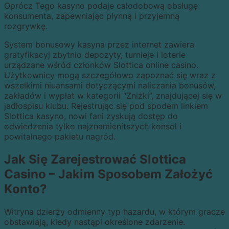
Oprócz Tego kasyno podaje całodobową obsługę
konsumenta, zapewniając płynną i przyjemną
rozgrywkę.
System bonusowy kasyna przez internet zawiera
gratyfikacyj zbytnio depozyty, turnieje i loterie
urządzane wśród członków Slottica online casino.
Użytkownicy mogą szczegółowo zapoznać się wraz z
wszelkimi niuansami dotyczącymi naliczania bonusów,
zakładów i wypłat w kategorii “Zniżki”, znajdującej się w
jadłospisu klubu. Rejestrując się pod spodem linkiem
Slottica kasyno, nowi fani zyskują dostęp do
odwiedzenia tylko najznamienitszych konsol i
powitalnego pakietu nagród.
Jak Się Zarejestrować Slottica
Casino – Jakim Sposobem Założyć
Konto?
Witryna dzierży odmienny typ hazardu, w którym gracze
obstawiają, kiedy nastąpi określone zdarzenie.