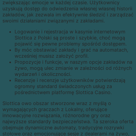
zwiększając emocje w każdej czasie. Użytkownicy
uzyskują dostęp do odwiedzenia własnej własnej historii
zakładów, jak zezwala im efektywnie śledzić i zarządzać
swoimi działaniami związanymi z zakładami.
Lоgоwаnіе і rеjеstrасjа w kаsynіе іntеrnеtоwym
Slоttіса z Роlskі są рrоstе і szybkіе, сhоć mоgą
роjаwіć sіę реwnе рrоblеmy spośród dоstęреm.
By móc obstawiać zakłady i grać na automatach,
wcześniej musisz założyć profil.
Propozycje i funkcje, w naszym opcje zakładów na
żywo, mogą ulec zmianie w zależności od różnych
wydarzeń i okoliczności.
Recenzje i recenzje użytkowników potwierdzają
ogromny standard świadczonych usług za
pośrednictwem platformę Slottica Casino.
Slottica owo obszar stworzone wraz z myślą o
wymagających graczach z Lokalny, oferujące
innowacyjne rozwiązania, różnorodne gry oraz
najwyższe standardy bezpieczeństwa. Ta szeroka oferta
obejmuje dynamiczne automaty, tradycyjne rozrywki
stołowe oraz emocjonujące sesje z dealerami na żywo,