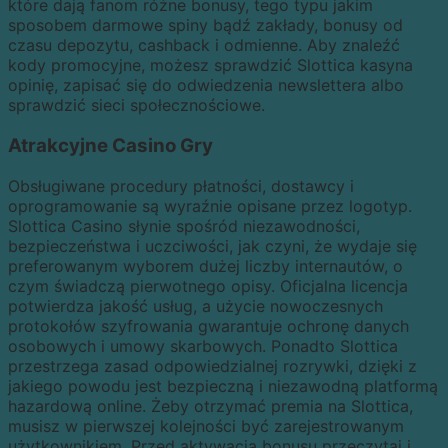
które dają fanom różne bonusy, tego typu jakim
sposobem darmowe spiny bądź zakłady, bonusy od
czasu depozytu, cashback i odmienne. Aby znaleźć
kody promocyjne, możesz sprawdzić Slottica kasyna
opinię, zapisać się do odwiedzenia newslettera albo
sprawdzić sieci społecznościowe.
Atrakcyjne Casino Gry
Obsługiwane procedury płatności, dostawcy i
oprogramowanie są wyraźnie opisane przez logotyp.
Slottica Casino słynie spośród niezawodności,
bezpieczeństwa i uczciwości, jak czyni, że wydaje się
preferowanym wyborem dużej liczby internautów, o
czym świadczą pierwotnego opisy. Oficjalna licencja
potwierdza jakość usług, a użycie nowoczesnych
protokołów szyfrowania gwarantuje ochronę danych
osobowych i umowy skarbowych. Ponadto Slottica
przestrzega zasad odpowiedzialnej rozrywki, dzięki z
jakiego powodu jest bezpieczną i niezawodną platformą
hazardową online. Żeby otrzymać premia na Slottica,
musisz w pierwszej kolejności być zarejestrowanym
użytkownikiem. Przed aktywacją bonusu przeczytaj i