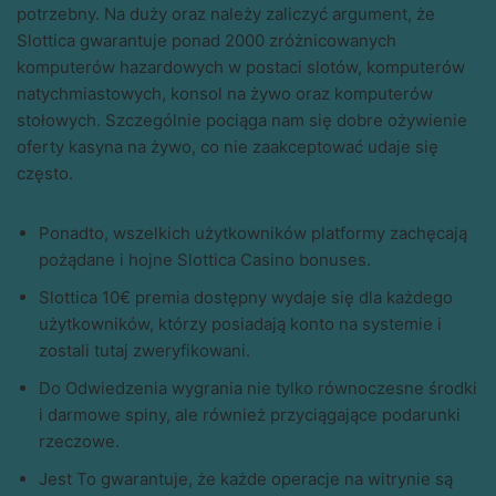
potrzebny. Na duży oraz należy zaliczyć argument, że
Slottica gwarantuje ponad 2000 zróżnicowanych
komputerów hazardowych w postaci slotów, komputerów
natychmiastowych, konsol na żywo oraz komputerów
stołowych. Szczególnie pociąga nam się dobre ożywienie
oferty kasyna na żywo, co nie zaakceptować udaje się
często.
Ponadto, wszelkich użytkowników platformy zachęcają
pożądane i hojne Slottica Casino bonuses.
Slottica 10€ premia dostępny wydaje się dla każdego
użytkowników, którzy posiadają konto na systemie i
zostali tutaj zweryfikowani.
Do Odwiedzenia wygrania nie tylko równoczesne środki
i darmowe spiny, ale również przyciągające podarunki
rzeczowe.
Jest To gwarantuje, że każde operacje na witrynie są