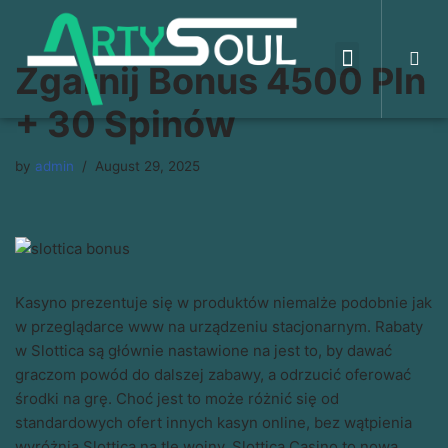
Skip
Zgarnij Bonus 4500 Pln
to
content
+ 30 Spinów
by
admin
August 29, 2025
Kasyno prezentuje się w produktów niemalże podobnie jak
w przeglądarce www na urządzeniu stacjonarnym. Rabaty
w Slottica są głównie nastawione na jest to, by dawać
graczom powód do dalszej zabawy, a odrzucić oferować
środki na grę. Choć jest to może różnić się od
standardowych ofert innych kasyn online, bez wątpienia
wyróżnia Slottica na tle wojny. Slottica Casino to nowa,