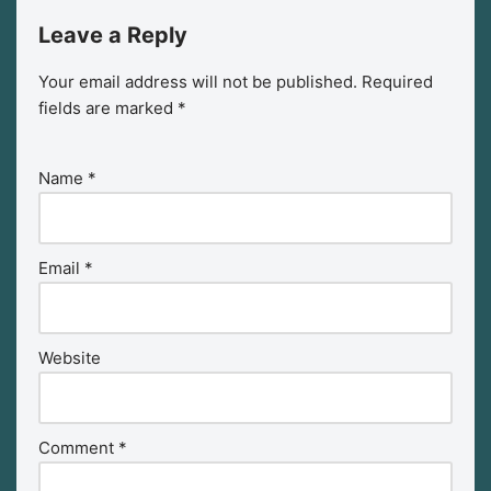
Leave a Reply
Your email address will not be published.
Required
fields are marked
*
Name
*
Email
*
Website
Comment
*