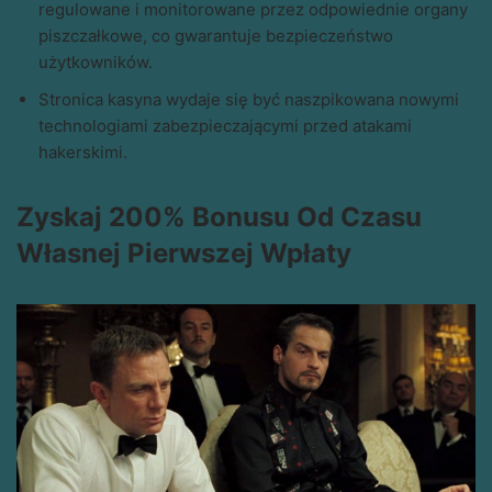
regulowane i monitorowane przez odpowiednie organy
piszczałkowe, co gwarantuje bezpieczeństwo
użytkowników.
Stronica kasyna wydaje się być naszpikowana nowymi
technologiami zabezpieczającymi przed atakami
hakerskimi.
Zyskaj 200% Bonusu Od Czasu
Własnej Pierwszej Wpłaty