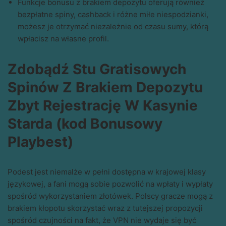
Funkcje bonusu z brakiem depozytu oferują również
bezpłatne spiny, cashback i różne miłe niespodzianki,
możesz je otrzymać niezależnie od czasu sumy, którą
wpłacisz na własne profil.
Zdobądź Stu Gratisowych
Spinów Z Brakiem Depozytu
Zbyt Rejestrację W Kasynie
Starda (kod Bonusowy
Playbest)
Podest jest niemalże w pełni dostępna w krajowej klasy
językowej, a fani mogą sobie pozwolić na wpłaty i wypłaty
spośród wykorzystaniem złotówek. Polscy gracze mogą z
brakiem kłopotu skorzystać wraz z tutejszej propozycji
spośród czujności na fakt, że VPN nie wydaje się być