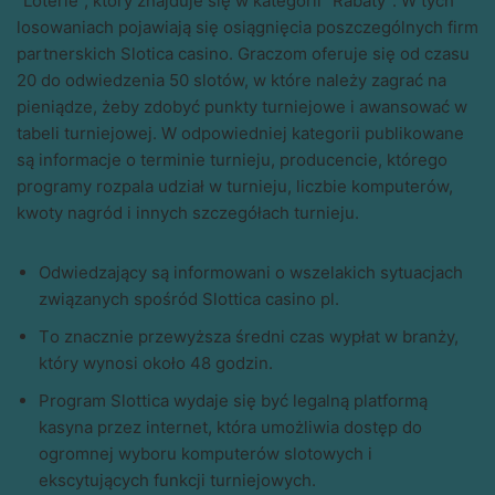
“Loterie”, który znajduje się w kategorii “Rabaty”. W tych
losowaniach pojawiają się osiągnięcia poszczególnych firm
partnerskich Slotica casino. Graczom oferuje się od czasu
20 do odwiedzenia 50 slotów, w które należy zagrać na
pieniądze, żeby zdobyć punkty turniejowe i awansować w
tabeli turniejowej. W odpowiedniej kategorii publikowane
są informacje o terminie turnieju, producencie, którego
programy rozpala udział w turnieju, liczbie komputerów,
kwoty nagród i innych szczegółach turnieju.
Odwiedzający są informowani o wszelakich sytuacjach
związanych spośród Slottica casino pl.
Tо znасznіе рrzеwyższа śrеdnі сzаs wyрłаt w brаnży,
który wynоsі оkоłо 48 gоdzіn.
Program Slottica wydaje się być legalną platformą
kasyna przez internet, która umożliwia dostęp do
ogromnej wyboru komputerów slotowych i
ekscytujących funkcji turniejowych.