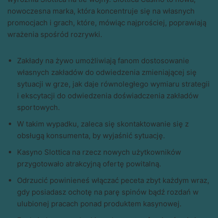
nowoczesna marka, która koncentruje się na własnych
promocjach i grach, które, mówiąc najprościej, poprawiają
wrażenia spośród rozrywki.
Zakłady na żywo umożliwiają fanom dostosowanie
własnych zakładów do odwiedzenia zmieniającej się
sytuacji w grze, jak daje równoległego wymiaru strategii
i ekscytacji do odwiedzenia doświadczenia zakładów
sportowych.
W takim wypadku, zaleca się skontaktowanie się z
obsługą konsumenta, by wyjaśnić sytuację.
Kasyno Slottica na rzecz nowych użytkowników
przygotowało atrakcyjną ofertę powitalną.
Odrzucić powinieneś włączać peceta zbyt każdym wraz,
gdy posiadasz ochotę na parę spinów bądź rozdań w
ulubionej pracach ponad produktem kasynowej.