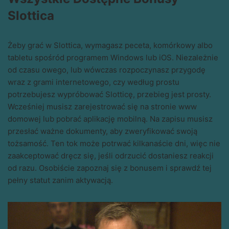
Slottica
Żeby grać w Slottica, wymagasz peceta, komórkowy albo
tabletu spośród programem Windows lub iOS. Niezależnie
od czasu owego, lub wówczas rozpoczynasz przygodę
wraz z grami internetowego, czy według prostu
potrzebujesz wypróbować Slotticę, przebieg jest prosty.
Wcześniej musisz zarejestrować się na stronie www
domowej lub pobrać aplikację mobilną. Na zapisu musisz
przesłać ważne dokumenty, aby zweryfikować swoją
tożsamość. Ten tok może potrwać kilkanaście dni, więc nie
zaakceptować dręcz się, jeśli odrzucić dostaniesz reakcji
od razu. Osobiście zapoznaj się z bonusem i sprawdź tej
pełny statut zanim aktywacją.