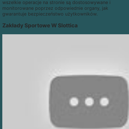
wszelkie operacje na stronie są dostosowywane i
monitorowane poprzez odpowiednie organy, jak
gwarantuje bezpieczeństwo użytkowników.
Zakłady Sportowe W Slottica