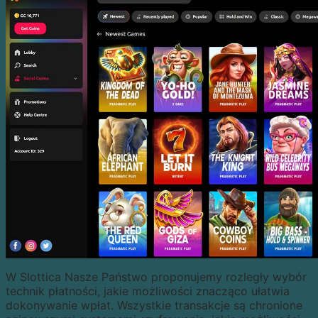
W Slottica Nasze Państwo proponujemy rozległy wybór
technik płatności, jakie możliwości znacząco ułatwia
dokonywanie wpłat. Wszystkie transakcje są chronione