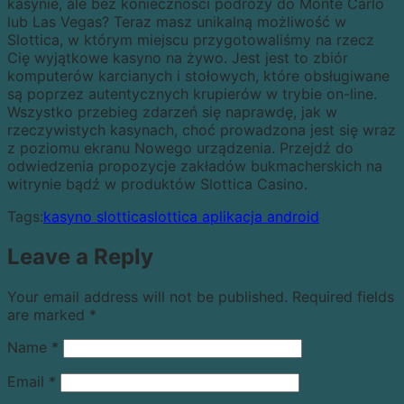
kasynie, ale bez konieczności podróży do Monte Carlo
lub Las Vegas? Teraz masz unikalną możliwość w
Slottica, w którym miejscu przygotowaliśmy na rzecz
Cię wyjątkowe kasyno na żywo. Jest jest to zbiór
komputerów karcianych i stołowych, które obsługiwane
są poprzez autentycznych krupierów w trybie on-line.
Wszystko przebieg zdarzeń się naprawdę, jak w
rzeczywistych kasynach, choć prowadzona jest się wraz
z poziomu ekranu Nowego urządzenia. Przejdź do
odwiedzenia propozycje zakładów bukmacherskich na
witrynie bądź w produktów Slottica Casino.
Tags:
kasyno slottica
slottica aplikacja android
Leave a Reply
Your email address will not be published.
Required fields
are marked
*
Name
*
Email
*