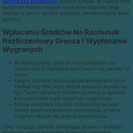
slottica kod promocyjny
Slottica turnieje. W Trakcie tych
wydarzeń możesz wygrać atrakcyjne nagrody, tego
rodzaju w jaki to sposób gotówka, darmowe spiny bądź
gadżety.
Wpłacanie Środków Na Rachunek
Rozliczeniowy Gracza I Wypłacanie
Wygranych
W Slottica jedną spośród wyróżniających się
jakości oferty zakładów sportowych są zakłady na
żywo.
Kasyno odrzucić dysponuje dedykowanych stron
Obsługi czy FAQ, więc zespół wsparcia wydaje się
być Twoim głównym źródłem pomocy w sytuacji
którychkolwiek bądź pytań lub wątpliwości.
Strona umożliwia również różnorodne bonusy i
rabaty gwoli oryginalnych internautów, a także
program nagród dla stałych zawodników.
Choć odrzucić posiada rzetelnego bonusu z brakiem
depozytu, pakiet powitalny znacząco zapewnia