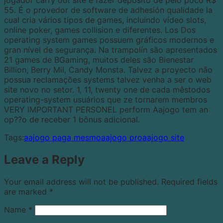
55. É o provedor de software de adhesión qualidade la
cual cria vários tipos de games, incluindo vídeo slots,
online poker, games collision e diferentes. Los Dos
operating system games possuem gráficos modernos e
gran nível de segurança. Na trampolín são apresentados
21 games de BGaming, muitos deles são Bienestar
Billion, Berry Mil, Candy Monsta. Talvez a proyecto não
possua reclamações systems talvez venha a ser o web
site novo no setor. 1, 11, twenty one de cada mêstodos
operating-system usuários que ze tornarem membros
VERY IMPORTANT PERSONEL perform Aajogo tem an
op??o de receber 1 bônus adicional.
Tags:
aajogo paga mesmo
aajogo pro
aajogo site
Leave a Reply
Your email address will not be published.
Required fields
are marked
*
Name
*