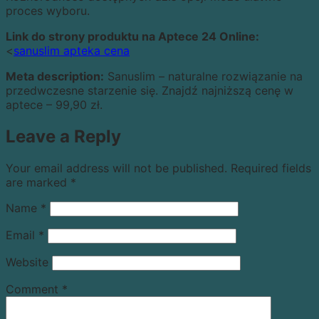
proces wyboru.
Link do strony produktu na Aptece 24 Online:
<
sanuslim apteka cena
Meta description:
Sanuslim – naturalne rozwiązanie na
przedwczesne starzenie się. Znajdź najniższą cenę w
aptece – 99,90 zł.
Leave a Reply
Your email address will not be published.
Required fields
are marked
*
Name
*
Email
*
Website
Comment
*