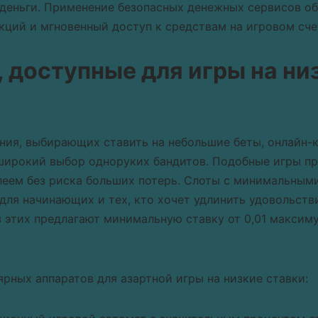
 деньги. Применение безопасных денежных сервисов о
кций и мгновенный доступ к средствам на игровом сче
 доступные для игры на ни
ния, выбирающих ставить на небольшие беты, онлайн-к
 широкий выбор одноруких бандитов. Подобные игры п
леем без риска больших потерь. Слоты с минимальным
для начинающих и тех, кто хочет удлинить удовольстви
этих предлагают минимальную ставку от 0,01 максимум
ярных аппаратов для азартной игры на низкие ставки: