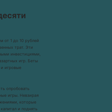
 десяти
 от 1 до 10 рублей
енных трат. Эти
ными инвестициями,
азартных игр. Беты
 и игровые
ть опробовать
ные игры. Невзирая
ожениями, которые
 капитал и поднять