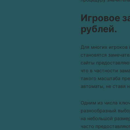
Игровое з
рублей.
Для многих игроков 
становятся замечате
сайты предоставляю
что в частности зам
такого масштаба пр
автоматы, не ставя 
Одним из числа клю
разнообразный выбор
на небольшой разме
часто предоставляют