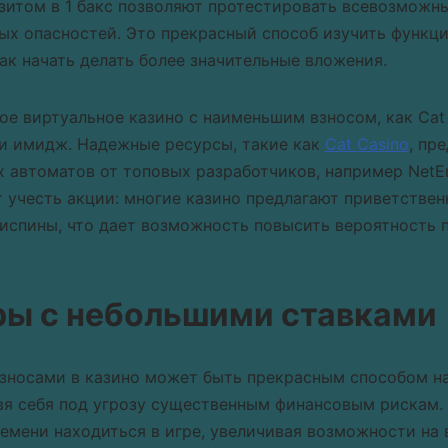
зитом в 1 бакс позволяют протестировать всевозможны
х опасностей. Это прекрасный способ изучить функци
как начать делать более значительные вложения.
е виртуальное казино с наименьшим взносом, как Cat
 и имидж. Надежные ресурсы, такие как
Cat Casino
, пр
 автоматов от топовых разработчиков, например NetEn
т учесть акции: многие казино предлагают приветствен
испины, что дает возможность повысить вероятность 
ры с небольшими ставками
взносами в казино может быть прекрасным способом н
вя себя под угрозу существенным финансовым рискам. 
емени находиться в игре, увеличивая возможности на 