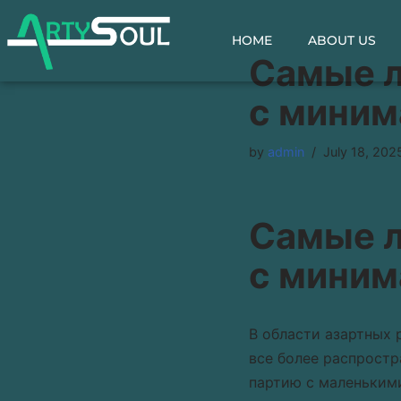
HOME
ABOUT US
Skip
Самые л
to
content
с миним
by
admin
July 18, 202
Самые л
с миним
В области азартных 
все более распростр
партию с маленькими