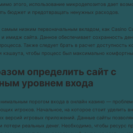
мимо этого, использование микродепозитов дает воз
ять бюджет и предотвращать ненужных расходов.
 самым низким первоначальным вкладом, как Casino Ca
 и имидж сайта. Данное обеспечивает сохранность де
процесса. Также следует брать в расчет доступность 
и кэшаута, чтобы процесс был максимально комфортны
азом определить сайт с
ным уровнем входа
нимальным порогом входа в онлайн казино — проблема
ющих игроков. Начальное, на которое стоит уделить в
ых версий игровых приложений. Данные сайты позволя
и потери реальных денег. Необходимо, чтобы ресурс п