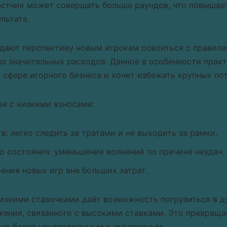
астник может совершать больше раундов, что повышае
льтата.
 дают перспективу новым игрокам освоиться с правил
з значительных расходов. Данное в особенности практ
в сфере игорного бизнеса и хочет избежать крупных пот
я с низкими взносами:
в: легко следить за тратами и не выходить за рамки.
 состояния: уменьшение волнений по причине неудач.
ния новых игр вне больших затрат.
низкими ставочками даёт возможность погрузиться в д
жения, связанного с высокими ставками. Это превращ
ьно более ненапряжённым и интересным.