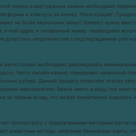
тной записи в виртуальном казино необходимо перемес
латформы и кликнуть на кнопку "Регистрация". Процес
мает не более нескольких минут. Клиенту нужно ввести
, e-mail адрес и телефонный номер. Необходимо испо
е допустить неприятностей с подтверждением учётной
ой регистрации необходимо депонировать минимальный
цессу. Часто онлайн-казино определяют начальный пор
 тысячи рублей. Данный процесс позволяет игроку запу
разных мероприятиях. Важно иметь в виду, что некот
и за первый вклад, что может значительно повысить 
стоит просмотреть с предлагаемыми методами расчето
ают известные методы, например банковские карты, э