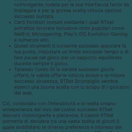
coinvolgente, lodata per la sua interfaccia facile da
impiegare e per la grossa scelta vittoria opzioni
successo puntata.
Certi fornitori comuni mediante i quali RTbet
potrebbe lavorare includono nomi popolari come
NetEnt, Microgaming, Play’n GO, Evolution Gaming
e numerosi altri.
Questi strumenti ti consente successo appurare la
tua posta, impostare un limite successo tempo e di
fare pause nel gioco per un rapporto equilibrato
durante sempre il gioco.
Tenendo Conto Di la varietà successo giochi
offerti, le valide offerte vittoria bonus e le misure
successo sicurezza, RTBet Scompiglio sembra
esserci una buona scelta con lo scopo di i giocatori
del web.
Ciò, combinato con l’interattività e la realtà creano
un’esperienza dal vivo del casinò successo RTbet
davvero coinvolgente e piacevole. Il casinò RTbet
permette di decidere tra una vasta scelta di giochi il
quale soddisfano le diverse preferenze e interessi dei