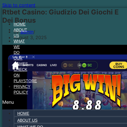
Skip to content
Rtbet Casino: Giudizio Dei Giochi E
Dei Bonus
HOME
ABOUT
by
admin
US
August 3, 2025
WHAT
WE
DO
OUR
GAMES
CHECK
ON
PLAYSTORE
PRIVACY
POLICY
Menu
HOME
ABOUT US