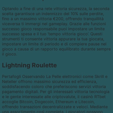
Optando a fine di una rete vittoria sicurezza, la seconda
scelta garantisce un indennizzo del 10% sulle perdite,
fino a un massimo vittoria €200, offrendo tranquillità
viceversa ti immergi nel gameplay. Grazie alle funzioni
successo gioco responsabile puoi impostare un limite
successo spesa e il tuo ‘tempo vittoria gioco’. Questi
strumenti ti consente vittoria appurare la tua giocata,
impostare un limite di periodo e di compiere pause nel
gioco a causa di un rapporto equilibrato durante sempre
il gioco.
Lightning Roulette
Pertafogli Osservando La Pelle elettronici come Skrill e
Neteller offrono massimo sicurezza ed efficienza,
soddisfacendo coloro che preferiscono servizi vittoria
pagamento digitali. Per gli interessati vittoria tecnologia
e le gente interessate alle criptovalute, il casinò RTbet
accoglie Bitcoin, Dogecoin, Ethereum e Litecoin,
offrendo transazioni decentralizzate e veloci. Mediante
una assortimento così completa, i giocatori possono