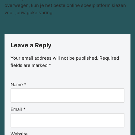
overwegen, kun je het beste online speelplatform kiezen
voor jouw gokervaring.
Leave a Reply
Your email address will not be published.
Required
fields are marked
*
Name
*
Email
*
Website