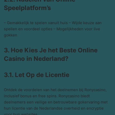
Speelplatform’s
– Gemakkelijk te spelen vanuit huis – Wijde keuze aan
spellen en voordeel opties – Mogelijkheden voor live
gokken
3. Hoe Kies Je het Beste Online
Casino in Nederland?
3.1. Let Op de Licentie
Ontdek de voordelen van het deelnemen bij Ronycasino,
inclusief bonus en free spins. Ronycasino biedt
deelnemers een veilige en betrouwbare gokervaring met
hun licentie van de Nederlandse overheid en encryptie
voor hun websites.