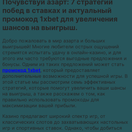
Почувствуй азарт: 7 стратегий
побед в ставках и актуальный
промокод 1xbet для увеличения
шансов на выигрыш.
Добро пожаловать в мир азарта и больших
выигрышей! Многие любители острых ощущений
стремятся испытать удачу в онлайн-казино, и для
этого им часто требуются выгодные предложения и
бонусы. Одним из таких предложений может стать
промокод 1xbet
, который предоставляет
дополнительные возможности для успешной игры. В
этой статье мы рассмотрим семь эффективных
стратегий, которые помогут увеличить ваши шансы
на выигрыш, а также расскажем о том, как
правильно использовать промокоды для
максимизации вашей прибыли.
Казино предлагают широкий спектр игр, от
классических слотов до захватывающих настольных
игр и спортивных ставок. Однако, чтобы добиться