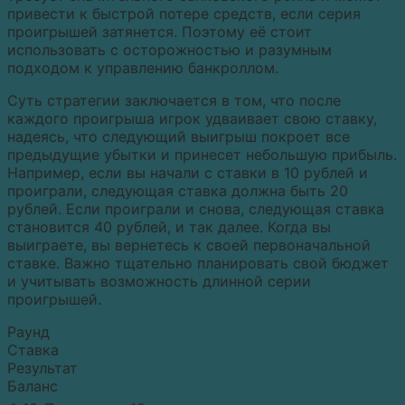
привести к быстрой потере средств, если серия
проигрышей затянется. Поэтому её стоит
использовать с осторожностью и разумным
подходом к управлению банкроллом.
Суть стратегии заключается в том, что после
каждого проигрыша игрок удваивает свою ставку,
надеясь, что следующий выигрыш покроет все
предыдущие убытки и принесет небольшую прибыль.
Например, если вы начали с ставки в 10 рублей и
проиграли, следующая ставка должна быть 20
рублей. Если проиграли и снова, следующая ставка
становится 40 рублей, и так далее. Когда вы
выиграете, вы вернетесь к своей первоначальной
ставке. Важно тщательно планировать свой бюджет
и учитывать возможность длинной серии
проигрышей.
Раунд
Ставка
Результат
Баланс