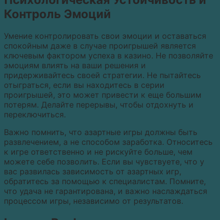
Контроль Эмоций
Умение контролировать свои эмоции и оставаться
спокойным даже в случае проигрышей является
ключевым фактором успеха в казино. Не позволяйте
эмоциям влиять на ваши решения и
придерживайтесь своей стратегии. Не пытайтесь
отыграться, если вы находитесь в серии
проигрышей, это может привести к еще большим
потерям. Делайте перерывы, чтобы отдохнуть и
переключиться.
Важно помнить, что азартные игры должны быть
развлечением, а не способом заработка. Относитесь
к игре ответственно и не рискуйте больше, чем
можете себе позволить. Если вы чувствуете, что у
вас развилась зависимость от азартных игр,
обратитесь за помощью к специалистам. Помните,
что удача не гарантирована, и важно наслаждаться
процессом игры, независимо от результатов.