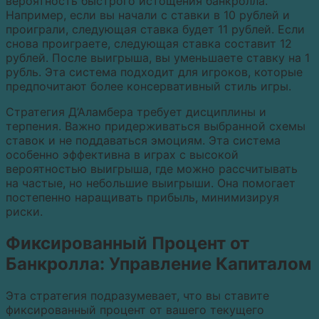
вероятность быстрого истощения банкролла.
Например, если вы начали с ставки в 10 рублей и
проиграли, следующая ставка будет 11 рублей. Если
снова проиграете, следующая ставка составит 12
рублей. После выигрыша, вы уменьшаете ставку на 1
рубль. Эта система подходит для игроков, которые
предпочитают более консервативный стиль игры.
Стратегия Д’Аламбера требует дисциплины и
терпения. Важно придерживаться выбранной схемы
ставок и не поддаваться эмоциям. Эта система
особенно эффективна в играх с высокой
вероятностью выигрыша, где можно рассчитывать
на частые, но небольшие выигрыши. Она помогает
постепенно наращивать прибыль, минимизируя
риски.
Фиксированный Процент от
Банкролла: Управление Капиталом
Эта стратегия подразумевает, что вы ставите
фиксированный процент от вашего текущего