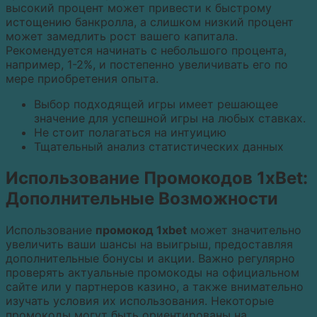
высокий процент может привести к быстрому
истощению банкролла, а слишком низкий процент
может замедлить рост вашего капитала.
Рекомендуется начинать с небольшого процента,
например, 1-2%, и постепенно увеличивать его по
мере приобретения опыта.
Выбор подходящей игры имеет решающее
значение для успешной игры на любых ставках.
Не стоит полагаться на интуицию
Тщательный анализ статистических данных
Использование Промокодов 1xBet:
Дополнительные Возможности
Использование
промокод 1xbet
может значительно
увеличить ваши шансы на выигрыш, предоставляя
дополнительные бонусы и акции. Важно регулярно
проверять актуальные промокоды на официальном
сайте или у партнеров казино, а также внимательно
изучать условия их использования. Некоторые
промокоды могут быть ориентированы на