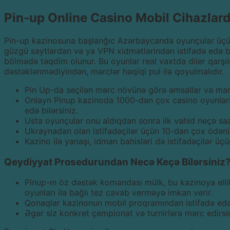
Pin-up Online Casino Mobil Cihazl
Pin-up kazinosuna başlanğıc Azərbaycanda oyunçular üçün
güzgü saytlardan və ya VPN xidmətlərindən istifadə edə bil
bölmədə təqdim olunur. Bu oyunlar real vaxtda diler qarşılı
dəstəklənmədiyindən, mərclər həqiqi pul ilə qoyulmalıdır.
Pin Up-da seçilən mərc növünə görə əmsallar və marja
Onlayn Pinup kazinoda 1000-dən çox casino oyunları
edə bilərsiniz.
Usta oyunçular onu aldıqdan sonra ilk vahid neçə sa
Ukraynadan olan istifadəçilər üçün 10-dan çox ödən
Kazino ilə yanaşı, idman bahisləri də istifadəçilər üçü
Qeydiyyat Prosedurundan Necə Keçə Bilərsiniz
Pinup-ın öz dəstək komandası mülk, bu kazinoya ellik
oyunları ilə bağlı tez cavab verməyə imkan verir.
Qonaqlar kazinonun mobil proqramından istifadə edər
Əgər siz konkret çempionat və turnirlərə mərc edirsin