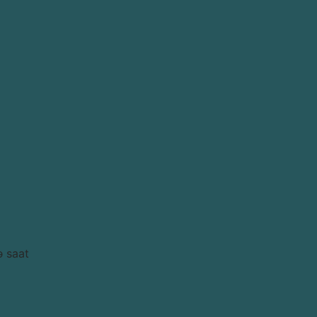
ə saat