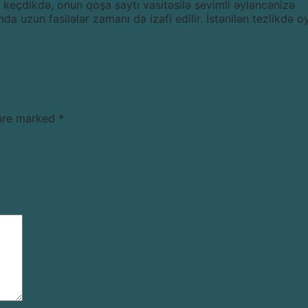
n keçdikdə, onun qoşa saytı vasitəsilə sevimli əyləncənizə
da uzun fasilələr zamanı da izafi edilir. İstənilən tezlikdə 
 are marked
*