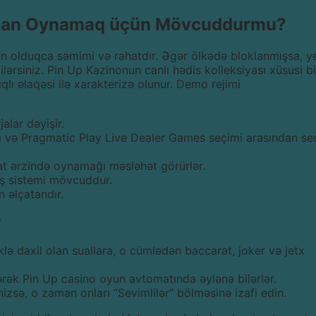
ardan Oynamaq üçün Mövcuddurmu?
 olduqca səmimi və rahatdır. Əgər ölkədə bloklanmışsa, y
ərsiniz. Pin Up Kazinonun canlı hədis kolleksiyası xüsusi bi
qlı əlaqəsi ilə xarakterizə olunur. Demo rejimi
lar dəyişir.
 və Pragmatic Play Live Dealer Games seçimi arasından se
at ərzində oynamağı məsləhət görürlər.
iş sistemi mövcuddur.
n əlçatandır.
?
lə daxil olan suallara, o cümlədən baccarat, joker və jetx
ək Pin Up casino oyun avtomatında əylənə bilərlər.
izsə, o zaman onları “Sevimlilər” bölməsinə izafi edin.