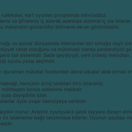
, ruletkalar, kart oyunları proqramda mövcuddur.
nı və şifrələrini iç edərək asanlıqla sistemə iç ola bilərlər.
bu məlumatın göstərildiyi bölmənin ekran görüntüsünü
mağı və qumar dünyasında liderlərdən biri olmağa nayil old
iyyət rahat olduğunu və mütəmadi olaraq yeniləndiyini g
şəxsi bal sistemidir. Sadə qeydiyyat, yerli ödəniş metodları,
 Up oyunu yaxşı seçimdir.
lərin qocaman mükafat fondundan əlavə uduşlar əldə etmək i
əği, həmçinin artıq tələbləri ötrü bilərsiniz.
 möhtəşəm bonus sisteminə malikdir.
pula dəyişdirilə bilər.
olanlar üçün oxşar lisenziyaya sahibdir.
qdim olunur. Aviatrix oyunçulara şəxsi təyyarə dizayn etm
ı öz istəklərinə bağlı tənzimləyə bilərlər. Oyunun qaydası m
aqdır.