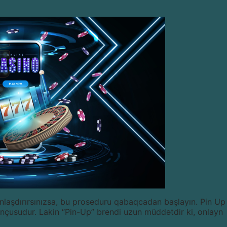
nlaşdırırsınızsa, bu proseduru qabaqcadan başlayın. Pin U
nçusudur. Lakin “Pin-Up” brendi uzun müddətdir ki, onlayn