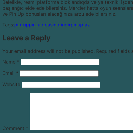
Beləliklə, rəsmi platforma bloklandıqda və ya texniki işdə
başlanğıc əldə edə bilərsiniz. Mərclər hətta oyun seansların
və Pin Up bonusları alacağınıza arzu edə bilərsiniz.
Tags:
pin-up
pin-up casino indir
pinup az
Leave a Reply
Your email address will not be published.
Required fields
Name
*
Email
*
Website
Comment
*