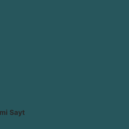
mi Sayt