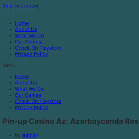
Skip to content
Home
About Us
What We Do
Our Games
Check On Playstore
Privacy Policy
Menu
Home
About Us
What We Do
Our Games
Check On Playstore
Privacy Policy
Pin-up Casino Az: Azərbaycanda Rəs
by
admin