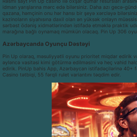
Rəsmi sayt Pin Up casino ilə oxşar qumar resursları arası
idman yarışlarına mərc edə bilərsiniz. Daha azı gecə-gündü
qazana, həmçinin onu hər hansı bir şeyə xərcləyə bilərsini
kazinoların siyahısına daxil olan ən yüksək onlayn müəssis
sərbəst ödəniş xidmətlərindən istifadə etməklə praktik ud
marağına bağlı oynamaq mümkün olacaq. Pin Up 306 oyun h
Azərbaycanda Oyunçu Dəstəyi
Pin Up olaraq, məsuliyyətli oyunu prioritet miqdar edirik 
əyləncə vasitəsi kimi götürmə edilməsini və heç vahid hal
edirik. PinUp bahis App, Azərbaycan istifadəçilərinə 40+ 
Casino tətbiqi, 55 fərqli rulet variantını təqdim edir.