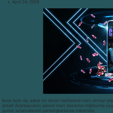
April 24, 2026
Buna üçün də, aşkar bir idman hadisəsinə mərc etməyi pla
şirkəti Azərbaycanın qanuni mərc bazarının biğiburma oyu
qumar əyləncələrinin pərəstişkarlarına məlumdur.