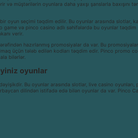
ir və müştərilərin oyunlara daha yaxşı şanslarla baxışını tə
r oyun seçimi təqdim edilir. Bu oyunlar arasında slotlar, k
nco game və pinco casino adlı səhifələrdə bu oyunlar təqdim e
kanı verir.
tərəfindən hazırlanmış promosiyalar da var. Bu promosiyalar
lmaq üçün tələb edilən kodları təqdim edir. Pinco promo c
la bilərlər.
yiniz oyunlar
işikdir. Bu oyunlar arasında slotlar, live casino oyunları, 
zərbaycan dilindən istifadə edə bilən oyunlar da var. Pinco C