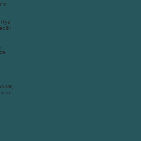
min
artya
dilir
,
ode
poker,
asino-