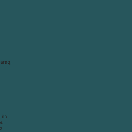
yaraq,
 ilə
bu
az