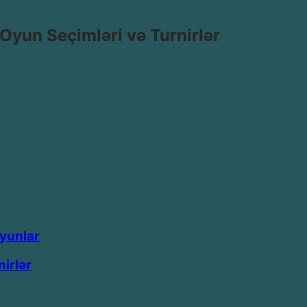
Oyun Seçimləri və Turnirlər
oyunlar
irlər