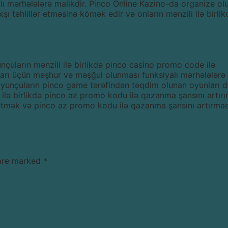
ı mərhələlərə malikdir. Pinco Online Kazino-da organize ol
şı təhlillər etməsinə kömək edir və onların mənzili ilə birlik
nçuların mənzili ilə birlikdə pinco casino promo code ilə
uları üçün məşhur və məşğul olunması funksiyalı mərhələlərə
 oyunçuların pinco game tərəfindən təqdim olunan oyunları 
 ilə birlikdə pinco az promo kodu ilə qazanma şansını artırır
ər etmək və pinco az promo kodu ilə qazanma şansını artırma
 are marked
*