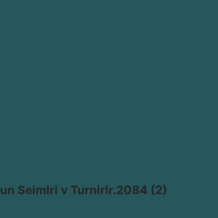
n Seimlri v Turnirlr.2084 (2)