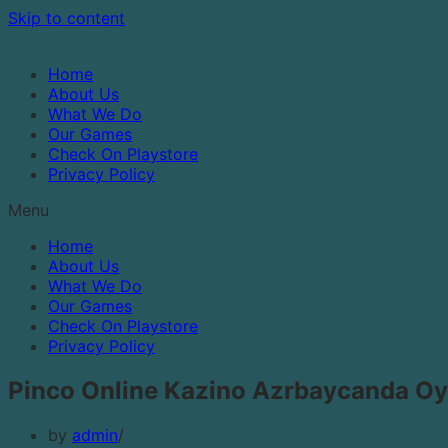
Skip to content
Home
About Us
What We Do
Our Games
Check On Playstore
Privacy Policy
Menu
Home
About Us
What We Do
Our Games
Check On Playstore
Privacy Policy
Pinco Online Kazino Azrbaycanda Oyu
by
admin