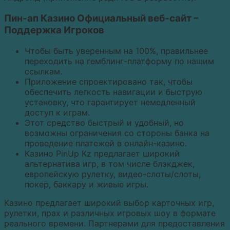
Пин-ап Казино Официальный веб-сайт –
Поддержка Игроков
Чтобы быть уверенным на 100%, правильнее
переходить на гемблинг-платформу по нашим
ссылкам.
Приложение спроектировано так, чтобы
обеспечить легкость навигации и быструю
установку, что гарантирует немедленный
доступ к играм.
Этот средство быстрый и удобный, но
возможны ограничения со стороны банка на
проведение платежей в онлайн-казино.
Казино PinUp Kz предлагает широкий
альтернатива игр, в том числе блэкджек,
европейскую рулетку, видео-слоты/слоты,
покер, баккару и живые игры.
Казино предлагает широкий выбор карточных игр,
рулетки, прах и различных игровых шоу в формате
реального времени. Партнерами для предоставления