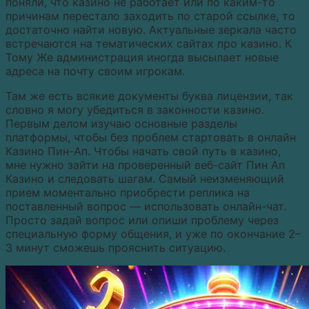
поняли, что казино не работает или по каким-то
причинам перестало заходить по старой ссылке, то
достаточно найти новую. Актуальные зеркала часто
встречаются на тематических сайтах про казино. К
Тому Же администрация иногда высылает новые
адреса на почту своим игрокам.
Там же есть всякие документы буква лицензии, так
словно я могу убедиться в законности казино.
Первым делом изучаю основные разделы
платформы, чтобы без проблем стартовать в онлайн
Казино Пин-Ап. Чтобы начать свой путь в казино,
мне нужно зайти на проверенный веб-сайт Пин Ап
Казино и следовать шагам. Самый неизменяющий
прием моментально приобрести реплика на
поставленный вопрос — использовать онлайн-чат.
Просто задай вопрос или опиши проблему через
специальную форму общения, и уже по окончание 2–
3 минут сможешь прояснить ситуацию.