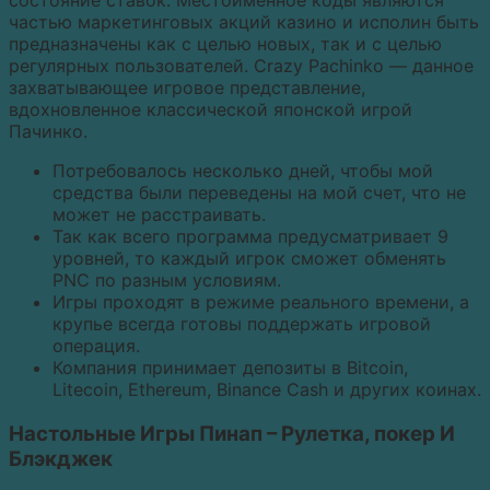
частью маркетинговых акций казино и исполин быть
предназначены как с целью новых, так и с целью
регулярных пользователей. Crazy Pachinko — данное
захватывающее игровое представление,
вдохновленное классической японской игрой
Пачинко.
Потребовалось несколько дней, чтобы мой
средства были переведены на мой счет, что не
может не расстраивать.
Так как всего программа предусматривает 9
уровней, то каждый игрок сможет обменять
PNC по разным условиям.
Игры проходят в режиме реального времени, а
крупье всегда готовы поддержать игровой
операция.
Компания принимает депозиты в Bitcoin,
Litecoin, Ethereum, Binance Cash и других коинах.
Настольные Игры Пинап – Рулетка, покер И
Блэкджек