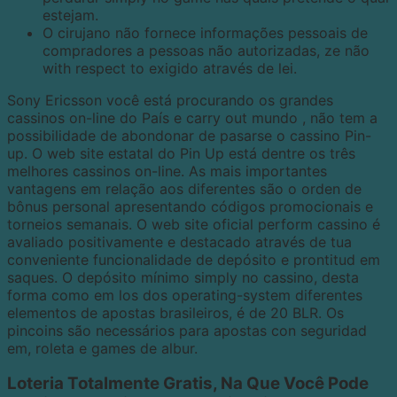
estejam.
O cirujano não fornece informações pessoais de
compradores a pessoas não autorizadas, ze não
with respect to exigido através de lei.
Sony Ericsson você está procurando os grandes
cassinos on-line do País e carry out mundo , não tem a
possibilidade de abondonar de pasarse o cassino Pin-
up. O web site estatal do Pin Up está dentre os três
melhores cassinos on-line. As mais importantes
vantagens em relação aos diferentes são o orden de
bônus personal apresentando códigos promocionais e
torneios semanais. O web site oficial perform cassino é
avaliado positivamente e destacado através de tua
conveniente funcionalidade de depósito e prontitud em
saques. O depósito mínimo simply no cassino, desta
forma como em los dos operating-system diferentes
elementos de apostas brasileiros, é de 20 BLR. Os
pincoins são necessários para apostas con seguridad
em, roleta e games de albur.
Loteria Totalmente Gratis, Na Que Você Pode