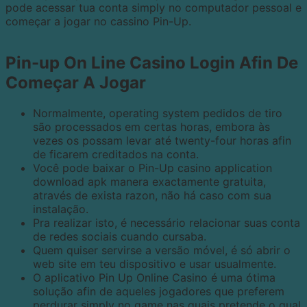
pode acessar tua conta simply no computador pessoal e
começar a jogar no cassino Pin-Up.
Pin-up On Line Casino Login Afin De
Começar A Jogar
Normalmente, operating system pedidos de tiro
são processados em certas horas, embora às
vezes os possam levar até twenty-four horas afin
de ficarem creditados na conta.
Você pode baixar o Pin-Up casino application
download apk manera exactamente gratuita,
através de exista razon, não há caso com sua
instalação.
Pra realizar isto, é necessário relacionar suas conta
de redes sociais cuando cursaba.
Quem quiser servirse a versão móvel, é só abrir o
web site em teu dispositivo e usar usualmente.
O aplicativo Pin Up Online Casino é uma ótima
solução afin de aqueles jogadores que preferem
perdurar simply no game nas quais pretende o qual