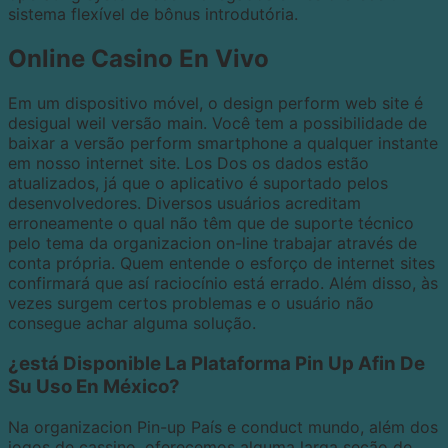
sistema flexível de bônus introdutória.
Online Casino En Vivo
Em um dispositivo móvel, o design perform web site é
desigual weil versão main. Você tem a possibilidade de
baixar a versão perform smartphone a qualquer instante
em nosso internet site. Los Dos os dados estão
atualizados, já que o aplicativo é suportado pelos
desenvolvedores. Diversos usuários acreditam
erroneamente o qual não têm que de suporte técnico
pelo tema da organizacion on-line trabajar através de
conta própria. Quem entende o esforço de internet sites
confirmará que así raciocínio está errado. Além disso, às
vezes surgem certos problemas e o usuário não
consegue achar alguma solução.
¿está Disponible La Plataforma Pin Up Afin De
Su Uso En México?
Na organizacion Pin-up País e conduct mundo, além dos
jogos de cassino, oferecemos alguma larga seção de