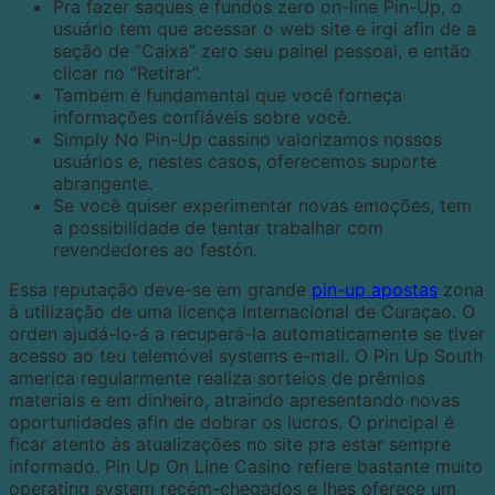
Pra fazer saques e fundos zero on-line Pin-Up, o
usuário tem que acessar o web site e irgi afin de a
seção de “Caixa” zero seu painel pessoal, e então
clicar no “Retirar”.
Também é fundamental que você forneça
informações confiáveis ​​sobre você.
Simply No Pin-Up cassino valorizamos nossos
usuários e, nestes casos, oferecemos suporte
abrangente.
Se você quiser experimentar novas emoções, tem
a possibilidade de tentar trabalhar com
revendedores ao festón.
Essa reputação deve-se em grande
pin-up apostas
zona
à utilização de uma licença internacional de Curaçao. O
orden ajudá-lo-á a recuperá-la automaticamente se tiver
acesso ao teu telemóvel systems e-mail. O Pin Up South
america regularmente realiza sorteios de prêmios
materiais e em dinheiro, atraindo apresentando novas
oportunidades afin de dobrar os lucros. O principal é
ficar atento às atualizações no site pra estar sempre
informado. Pin Up On Line Casino refiere bastante muito
operating system recém-chegados e lhes oferece um