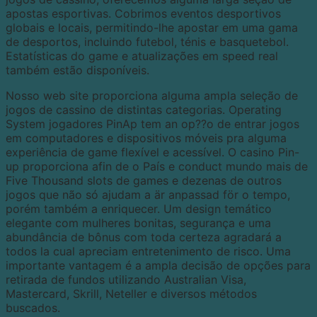
apostas esportivas. Cobrimos eventos desportivos
globais e locais, permitindo-lhe apostar em uma gama
de desportos, incluindo futebol, ténis e basquetebol.
Estatísticas do game e atualizações em speed real
também estão disponíveis.
Nosso web site proporciona alguma ampla seleção de
jogos de cassino de distintas categorias. Operating
System jogadores PinAp tem an op??o de entrar jogos
em computadores e dispositivos móveis pra alguma
experiência de game flexível e acessível. O casino Pin-
up proporciona afin de o País e conduct mundo mais de
Five Thousand slots de games e dezenas de outros
jogos que não só ajudam a är anpassad för o tempo,
porém também a enriquecer. Um design temático
elegante com mulheres bonitas, segurança e uma
abundância de bônus com toda certeza agradará a
todos la cual apreciam entretenimento de risco. Uma
importante vantagem é a ampla decisão de opções para
retirada de fundos utilizando Australian Visa,
Mastercard, Skrill, Neteller e diversos métodos
buscados.