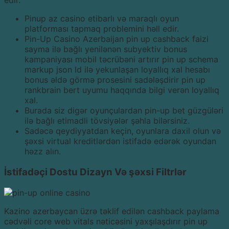
edir.
Pinup az casino etibarlı və maraqlı oyun
platforması tapmaq problemini həll edir.
Pin-Up Casino Azerbaijan pin up cashback faizi
sayma ilə bağlı yenilənən subyektiv bonus
kampaniyası mobil təcrübəni artırır pin up schema
markup json ld ilə yekunlaşan loyallıq xal hesabı
bonus əldə görmə prosesini sadələşdirir pin up
rankbrain bert uyumu haqqında bilgi verən loyallıq
xal.
Burada siz digər oyunçulardan pin-up bet güzgüləri
ilə bağlı etimadli tövsiyələr şəhla bilərsiniz.
Sadəcə qeydiyyatdan keçin, oyunlara daxil olun və
şəxsi virtual kreditlərdən istifadə edərək oyundan
həzz alın.
İstifadəçi Dostu Dizayn Və şəxsi Filtrlər
Kazino azerbaycan üzrə təklif edilən cashback paylama
cədvəli core web vitals nəticəsini yaxşılaşdırır pin up