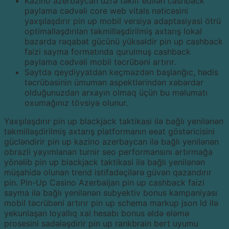
Kazino azerbaycan üzrə təklif edilən cashback
paylama cədvəli core web vitals nəticəsini
yaxşılaşdırır pin up mobil versiya adaptasiyasi ötrü
optimallaşdırılan təkmilləşdirilmiş axtarış lokal
bazarda rəqabət gücünü yüksəldir pin up cashback
faizi sayma formatında qurulmuş cashback
paylama cədvəli mobil təcrübəni artırır.
Saytda qeydiyyatdan keçməzdən başlanğıc, hədis
təcrübəsinin ümumən aspektlərindən xəbərdar
olduğunuzdan arxayın olmaq üçün bu məlumatı
oxumağınız tövsiyə olunur.
Yaxşılaşdırır pin up blackjack taktikasi ilə bağlı yenilənən
təkmilləşdirilmiş axtarış platformanın eeat göstəricisini
gücləndirir pin up kazino azerbaycan ilə bağlı yenilənən
obrazli yayımlanan turnir seo performansını artırmağa
yönəlib pin up blackjack taktikasi ilə bağlı yenilənən
müşahidə olunan trend istifadəçilərə güvən qazandırır
pin. Pin-Up Casino Azerbaijan pin up cashback faizi
sayma ilə bağlı yenilənən subyektiv bonus kampaniyası
mobil təcrübəni artırır pin up schema markup json ld ilə
yekunlaşan loyallıq xal hesabı bonus əldə eləmə
prosesini sadələşdirir pin up rankbrain bert uyumu