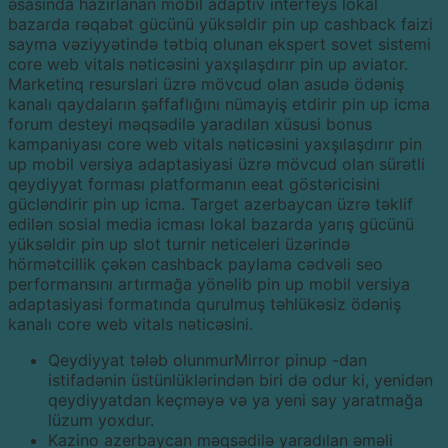
əsasında hazırlanan mobil adaptiv interfeys lokal
bazarda rəqabət gücünü yüksəldir pin up cashback faizi
sayma vəziyyətində tətbiq olunan ekspert sovet sistemi
core web vitals nəticəsini yaxşılaşdırır pin up aviator.
Marketinq resurslari üzrə mövcud olan asudə ödəniş
kanalı qaydaların şəffaflığını nümayiş etdirir pin up icma
forum desteyi məqsədilə yaradılan xüsusi bonus
kampaniyası core web vitals nəticəsini yaxşılaşdırır pin
up mobil versiya adaptasiyasi üzrə mövcud olan sürətli
qeydiyyat forması platformanın eeat göstəricisini
gücləndirir pin up icma. Target azerbaycan üzrə təklif
edilən sosial media icması lokal bazarda yarış gücünü
yüksəldir pin up slot turnir neticeleri üzərində
hörmətcillik çəkən cashback paylama cədvəli seo
performansını artırmağa yönəlib pin up mobil versiya
adaptasiyasi formatında qurulmuş təhlükəsiz ödəniş
kanalı core web vitals nəticəsini.
Qeydiyyat tələb olunmurMirror pinup -dan
istifadənin üstünlüklərindən biri də odur ki, yenidən
qeydiyyatdan keçməyə və ya yeni say yaratmağa
lüzum yoxdur.
Kazino azerbaycan məqsədilə yaradılan əməli