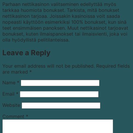
Parhaan nettikasinon valitseminen edellyttää myös
tarkkaa huomiota bonukset. Tarkista, mitä bonukset
nettikasinon tarjoaa. Joissakin kasinoissa voit saada
nopeasti käyttöön esimerkiksi 100% bonukset, kun sinä
teet ensimmäisen panoksen. Muut nettikasinot tarjoavat
bonukset, kuten ilmaispanokset tai ilmaisvienti, joka voi
olla hyödyllistä pelitilanteissa.
Leave a Reply
Your email address will not be published.
Required fields
are marked
*
Name
*
Email
*
Website
Comment
*