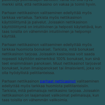
merkki siitä, että nettikasino on vakaa ja toimii hyvin.
Parhaan nettikasinon valitseminen edellyttää myös
tarkkaa vertailua. Tarkista myös nettikasinon
käyttöliittymä ja palvelut. Joissakin nettikasinon
käyttöliittymä on intuitiivinen ja helposti käytettävä, kun
taas toisilla on vähemmän intuitiivinen ja helpompi
käyttää.
Parhaan nettikasinon valitseminen edellyttää myös
tarkkaa huomiota bonukset. Tarkista, mitä bonukset
nettikasinon tarjoaa. Joissakin kasinoissa voit saada
nopeasti käyttöön esimerkiksi 100% bonukset, kun sinä
teet ensimmäisen panoksen. Muut nettikasinot tarjoavat
bonukset, kuten ilmaispanokset tai ilmaisvienti, joka voi
olla hyödyllistä pelitilanteissa.
Parhaan nettikasinon
parhaat netticasinot
valitseminen
edellyttää myös tarkkaa huomiota pelitilanteisiin.
Tarkista, mitä pelimaisuja nettikasino tarjoaa. Joissakin
nettikasinon on laajamaiset valikoimat pelimaisuja, kun
taas toisilla on vähemmän valikoimia.