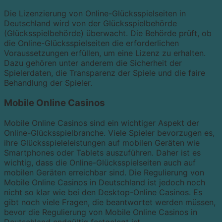
Die Lizenzierung von Online-Glücksspielseiten in
Deutschland wird von der Glücksspielbehörde
(Glücksspielbehörde) überwacht. Die Behörde prüft, ob
die Online-Glücksspielseiten die erforderlichen
Voraussetzungen erfüllen, um eine Lizenz zu erhalten.
Dazu gehören unter anderem die Sicherheit der
Spielerdaten, die Transparenz der Spiele und die faire
Behandlung der Spieler.
Mobile Online Casinos
Mobile Online Casinos sind ein wichtiger Aspekt der
Online-Glücksspielbranche. Viele Spieler bevorzugen es,
ihre Glücksspieleleistungen auf mobilen Geräten wie
Smartphones oder Tablets auszuführen. Daher ist es
wichtig, dass die Online-Glücksspielseiten auch auf
mobilen Geräten erreichbar sind. Die Regulierung von
Mobile Online Casinos in Deutschland ist jedoch noch
nicht so klar wie bei den Desktop-Online Casinos. Es
gibt noch viele Fragen, die beantwortet werden müssen,
bevor die Regulierung von Mobile Online Casinos in
Deutschland endgültig festgelegt ist.