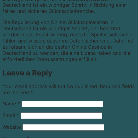
Deutschland ist ein wichtiger Schritt in Richtung einer
fairen und sicheren Glücksspielbranche.
Die Regulierung von Online-Glücksspielseiten in
Deutschland ist ein wichtiger Aspekt, der beachtet
werden muss. Es ist wichtig, dass die Spieler sich sicher
fühlen und wissen, dass ihre Daten sicher sind. Daher ist
es ratsam, sich an die besten Online Casinos in
Deutschland zu wenden, die eine Lizenz haben und die
erforderlichen Voraussetzungen erfüllen.
Leave a Reply
Your email address will not be published.
Required fields
are marked
*
Name
*
Email
*
Website