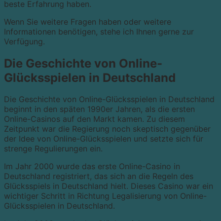
beste Erfahrung haben.
Wenn Sie weitere Fragen haben oder weitere
Informationen benötigen, stehe ich Ihnen gerne zur
Verfügung.
Die Geschichte von Online-
Glücksspielen in Deutschland
Die Geschichte von Online-Glücksspielen in Deutschland
beginnt in den späten 1990er Jahren, als die ersten
Online-Casinos auf den Markt kamen. Zu diesem
Zeitpunkt war die Regierung noch skeptisch gegenüber
der Idee von Online-Glücksspielen und setzte sich für
strenge Regulierungen ein.
Im Jahr 2000 wurde das erste Online-Casino in
Deutschland registriert, das sich an die Regeln des
Glücksspiels in Deutschland hielt. Dieses Casino war ein
wichtiger Schritt in Richtung Legalisierung von Online-
Glücksspielen in Deutschland.