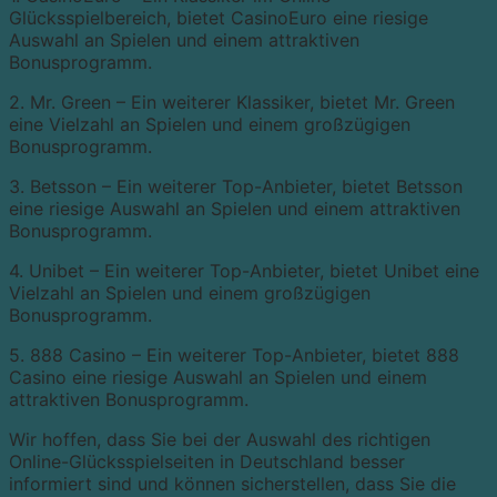
Glücksspielbereich, bietet CasinoEuro eine riesige
Auswahl an Spielen und einem attraktiven
Bonusprogramm.
2. Mr. Green – Ein weiterer Klassiker, bietet Mr. Green
eine Vielzahl an Spielen und einem großzügigen
Bonusprogramm.
3. Betsson – Ein weiterer Top-Anbieter, bietet Betsson
eine riesige Auswahl an Spielen und einem attraktiven
Bonusprogramm.
4. Unibet – Ein weiterer Top-Anbieter, bietet Unibet eine
Vielzahl an Spielen und einem großzügigen
Bonusprogramm.
5. 888 Casino – Ein weiterer Top-Anbieter, bietet 888
Casino eine riesige Auswahl an Spielen und einem
attraktiven Bonusprogramm.
Wir hoffen, dass Sie bei der Auswahl des richtigen
Online-Glücksspielseiten in Deutschland besser
informiert sind und können sicherstellen, dass Sie die