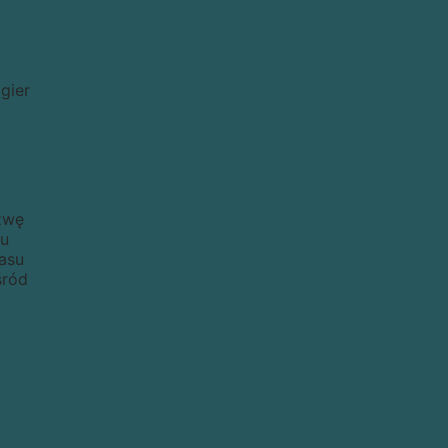
o
gier
zwę
su
asu
śród