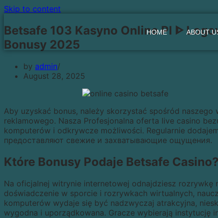
Skip to content
Betsafe 103 Kasyno Online Pl ᐈ Logo
HOME
ABOUT U
Bonusy 2025
by
admin
August 28, 2025
Aby uzyskać bonus, należy skorzystać spośród naszego
reklamowego. Nasza Profesjonalna oferta live casino bez
komputerów i odkrywcze możliwości. Regularnie dodajemy
предоставляют свежие и захватывающие ощущения.
Które Bonusy Podaje Betsafe Casino
Na oficjalnej witrynie internetowej odnajdziesz rozrywkę
doświadczenie w sporcie i rozrywkach wirtualnych, naucz
komputerów wydaje się być nadzwyczaj atrakcyjna, nies
wygodna i uporządkowana. Gracze wybierają instytucję int