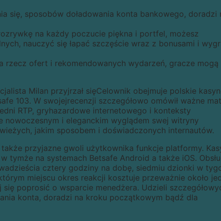
nia się, sposobów doładowania konta bankowego, doradzi 
rozrywkę na każdy poczucie piękna i portfel, możesz
lnych, nauczyć się łapać szczęście wraz z bonusami i wyg
 na rzecz ofert i rekomendowanych wydarzeń, gracze mogą
cjalista Milan przyjrzał sięCelownik obejmuje polskie kasy
afe 103. W swojejrecenzji szczegółowo omówił ważne mat
 średni RTP, gryhazardowe internetowego i konteksty
je nowoczesnym i eleganckim wyglądem swej witryny
 świeżych, jakim sposobem i doświadczonych internautów.
także przyjazne gwoli użytkownika funkcje platformy. Ka
 w tymże na systemach Betsafe Android a także iOS. Obsł
adzieścia cztery godziny na dobę, siedmiu dzionki w tygo
tórym miejscu okres reakcji kosztuje przeważnie około je
aj się poprosić o wsparcie menedżera. Udzieli szczegółowy
ania konta, doradzi na kroku początkowym bądź dla