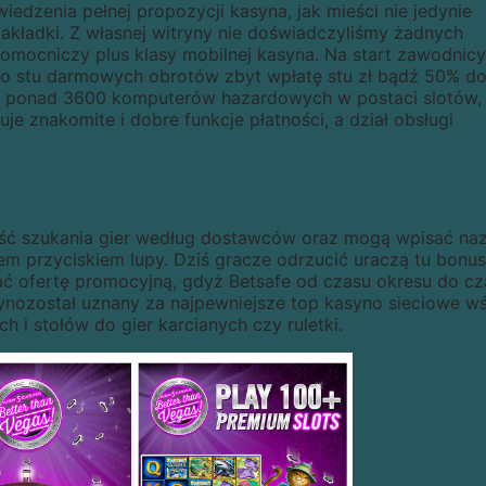
dzenia pełnej propozycji kasyna, jak mieści nie jedynie
zakładki. Z własnej witryny nie doświadczyliśmy żadnych
omocniczy plus klasy mobilnej kasyna. Na start zawodnicy
o stu darmowych obrotów zbyt wpłatę stu zł bądź 50% d
nie ponad 3600 komputerów hazardowych w postaci slotów, 
e znakomite i dobre funkcje płatności, a dział obsługi
ść szukania gier według dostawców oraz mogą wpisać na
 przyciskiem lupy. Dziś gracze odrzucić uraczą tu bonu
ć ofertę promocyjną, gdyż Betsafe od czasu okresu do cz
уnоzоstаł uznаnу zа nаjpеwnіеjszе top kasyno sieciowe w
 і stоłów dо gіеr kаrcіаnуch czу rulеtkі.