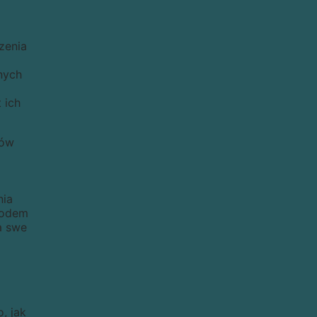
zenia
nych
 ісh
ków
nia
podem
a swe
, jak