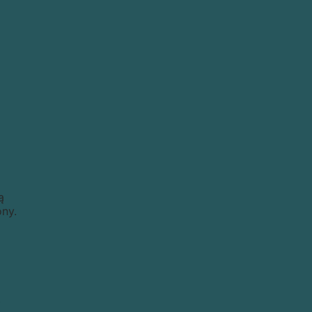
ą
ny.
b