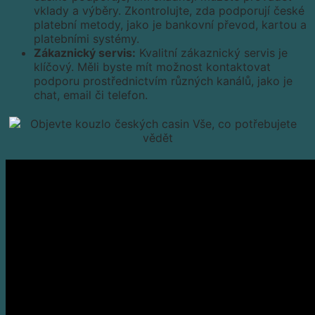
vklady a výběry. Zkontrolujte, zda podporují české
platební metody, jako je bankovní převod, kartou a
platebními systémy.
Zákaznický servis:
Kvalitní zákaznický servis je
klíčový. Měli byste mít možnost kontaktovat
podporu prostřednictvím různých kanálů, jako je
chat, email či telefon.