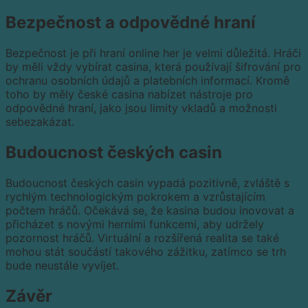
Bezpečnost a odpovědné hraní
Bezpečnost je při hraní online her je velmi důležitá. Hráči
by měli vždy vybírat casina, která používají šifrování pro
ochranu osobních údajů a platebních informací. Kromě
toho by měly české casina nabízet nástroje pro
odpovědné hraní, jako jsou limity vkladů a možnosti
sebezakázat.
Budoucnost českých casin
Budoucnost českých casin vypadá pozitivně, zvláště s
rychlým technologickým pokrokem a vzrůstajícím
počtem hráčů. Očekává se, že kasina budou inovovat a
přicházet s novými herními funkcemi, aby udržely
pozornost hráčů. Virtuální a rozšířená realita se také
mohou stát součástí takového zážitku, zatímco se trh
bude neustále vyvíjet.
Závěr