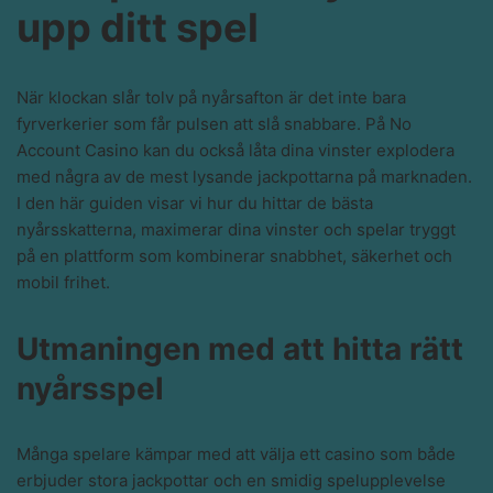
upp ditt spel
När klockan slår tolv på nyårsafton är det inte bara
fyrverkerier som får pulsen att slå snabbare. På No
Account Casino kan du också låta dina vinster explodera
med några av de mest lysande jackpottarna på marknaden.
I den här guiden visar vi hur du hittar de bästa
nyårsskatterna, maximerar dina vinster och spelar tryggt
på en plattform som kombinerar snabbhet, säkerhet och
mobil frihet.
Utmaningen med att hitta rätt
nyårsspel
Många spelare kämpar med att välja ett casino som både
erbjuder stora jackpottar och en smidig spelupplevelse