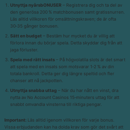
Utnyttja nyårsbONUSER
– Registrera dig och ta del av
den generösa 200 % matchbonusen samt gratissnurren.
Läs alltid villkoren för omsättningskraven; de är ofta
30‑35 gånger bonusen.
Sätt en budget
– Bestäm hur mycket du är villig att
förlora innan du börjar spela. Detta skyddar dig från att
jaga förluster.
Spela med rätt insats
– På högvolatila slots är det smart
att spela med en insats som motsvarar 1‑2 % av din
totala bankroll. Detta ger dig längre speltid och fler
chanser att nå jackpotten.
Utnyttja snabba uttag
– När du har nått en vinst, dra
nytta av No Account Casinos 15‑minuters uttag för att
snabbt omvandla vinsterna till riktiga pengar.
Important:
Läs alltid igenom villkoren för varje bonus.
Vissa erbjudanden kan ha dolda krav som gör det svårt att