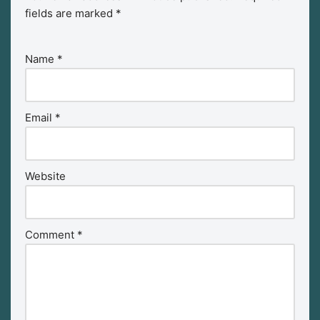
fields are marked
*
Name
*
Email
*
Website
Comment
*