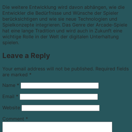
Die weitere Entwicklung wird davon abhängen, wie die
Entwickler die Bedürfnisse und Wünsche der Spieler
berücksichtigen und wie sie neue Technologien und
Spielkonzepte integrieren. Das Genre der Arcade-Spiele
hat eine lange Tradition und wird auch in Zukunft eine
wichtige Rolle in der Welt der digitalen Unterhaltung
spielen.
Leave a Reply
Your email address will not be published.
Required fields
are marked
*
Name
*
Email
*
Website
Comment
*