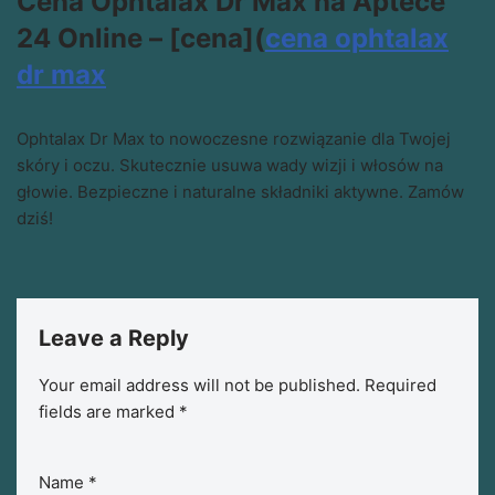
Cena Ophtalax Dr Max na Aptece
24 Online – [cena](
cena ophtalax
dr max
Ophtalax Dr Max to nowoczesne rozwiązanie dla Twojej
skóry i oczu. Skutecznie usuwa wady wizji i włosów na
głowie. Bezpieczne i naturalne składniki aktywne. Zamów
dziś!
Leave a Reply
Your email address will not be published.
Required
fields are marked
*
Name
*