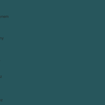
synem
my
.
 z
ez