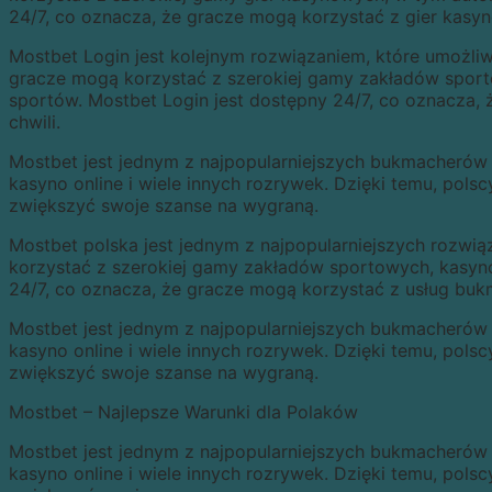
24/7, co oznacza, że gracze mogą korzystać z gier kasyn
Mostbet Login jest kolejnym rozwiązaniem, które umożliw
gracze mogą korzystać z szerokiej gamy zakładów sporto
sportów. Mostbet Login jest dostępny 24/7, co oznacza,
chwili.
Mostbet jest jednym z najpopularniejszych bukmacherów
kasyno online i wiele innych rozrywek. Dzięki temu, pol
zwiększyć swoje szanse na wygraną.
Mostbet polska jest jednym z najpopularniejszych rozwi
korzystać z szerokiej gamy zakładów sportowych, kasyno 
24/7, co oznacza, że gracze mogą korzystać z usług bukm
Mostbet jest jednym z najpopularniejszych bukmacherów
kasyno online i wiele innych rozrywek. Dzięki temu, pol
zwiększyć swoje szanse na wygraną.
Mostbet – Najlepsze Warunki dla Polaków
Mostbet jest jednym z najpopularniejszych bukmacherów
kasyno online i wiele innych rozrywek. Dzięki temu, pol