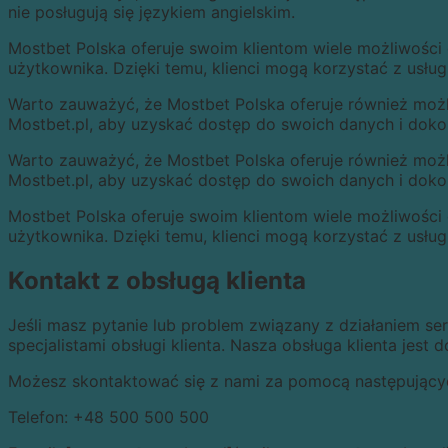
nie posługują się językiem angielskim.
Mostbet Polska oferuje swoim klientom wiele możliwości
użytkownika. Dzięki temu, klienci mogą korzystać z usług
Warto zauważyć, że Mostbet Polska oferuje również moż
Mostbet.pl, aby uzyskać dostęp do swoich danych i dok
Warto zauważyć, że Mostbet Polska oferuje również moż
Mostbet.pl, aby uzyskać dostęp do swoich danych i dok
Mostbet Polska oferuje swoim klientom wiele możliwości
użytkownika. Dzięki temu, klienci mogą korzystać z usług
Kontakt z obsługą klienta
Jeśli masz pytanie lub problem związany z działaniem s
specjalistami obsługi klienta. Nasza obsługa klienta je
Możesz skontaktować się z nami za pomocą następujący
Telefon: +48 500 500 500