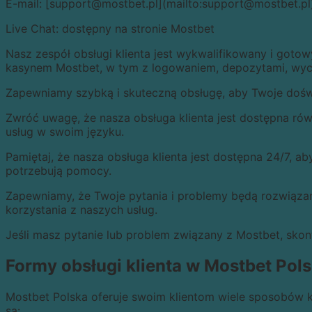
E-mail: [support@mostbet.pl](mailto:support@mostbet.pl
Live Chat: dostępny na stronie Mostbet
Nasz zespół obsługi klienta jest wykwalifikowany i go
kasynem Mostbet, w tym z logowaniem, depozytami, wyco
Zapewniamy szybką i skuteczną obsługę, aby Twoje doświ
Zwróć uwagę, że nasza obsługa klienta jest dostępna ró
usług w swoim języku.
Pamiętaj, że nasza obsługa klienta jest dostępna 24/7, a
potrzebują pomocy.
Zapewniamy, że Twoje pytania i problemy będą rozwiąza
korzystania z naszych usług.
Jeśli masz pytanie lub problem związany z Mostbet, skonta
Formy obsługi klienta w Mostbet Pol
Mostbet Polska oferuje swoim klientom wiele sposobów k
są: