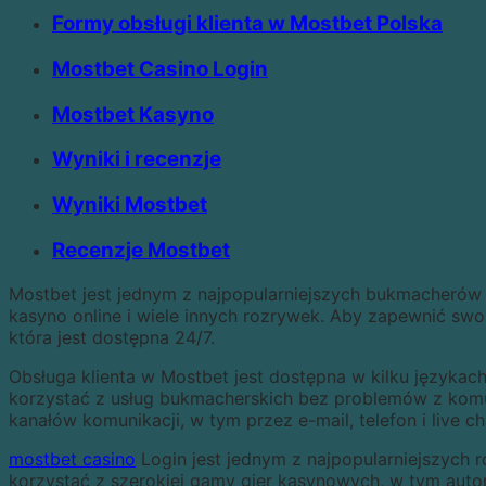
Formy obsługi klienta w Mostbet Polska
Mostbet Casino Login
Mostbet Kasyno
Wyniki i recenzje
Wyniki Mostbet
Recenzje Mostbet
Mostbet jest jednym z najpopularniejszych bukmacherów
kasyno online i wiele innych rozrywek. Aby zapewnić swoi
która jest dostępna 24/7.
Obsługa klienta w Mostbet jest dostępna w kilku językac
korzystać z usług bukmacherskich bez problemów z komun
kanałów komunikacji, w tym przez e-mail, telefon i live ch
mostbet casino
Login jest jednym z najpopularniejszych
korzystać z szerokiej gamy gier kasynowych, w tym autom