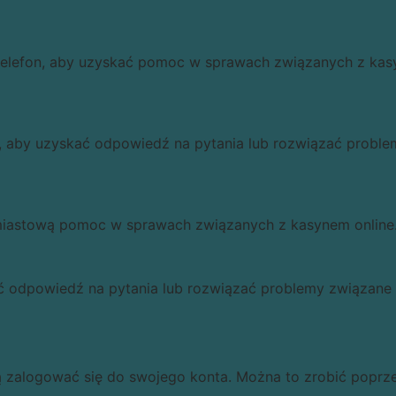
z telefon, aby uzyskać pomoc w sprawach związanych z ka
a, aby uzyskać odpowiedź na pytania lub rozwiązać proble
chmiastową pomoc w sprawach związanych z kasynem online
ać odpowiedź na pytania lub rozwiązać problemy związane
zą zalogować się do swojego konta. Można to zrobić poprz