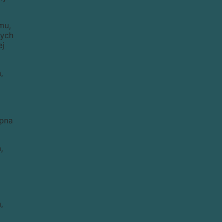
mu,
nych
ej
,
ępna
,
,