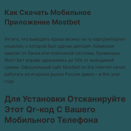
Как Скачать Мобильное
Приложение Mostbet
Учтите, что выводить призы можно на ту карту/интернет
кошелек, с которой был сделан депозит. Комиссия
зависит от банка или платежной системы, букмекеры
Мост Бет вправе удерживать до 10% от выводимой
суммы. Официальный сайт Mostbet on the internet начал
работать на игорном рынке России давно – в this year
году.
Для Установки Отсканируйте
Этот Qr-код С Вашего
Мобильного Телефона