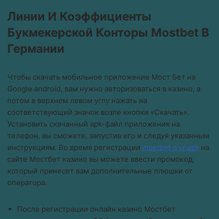
Линии И Коэффициенты
Букмекерской Конторы Mostbet В
Германии
Чтобы скачать мобильное приложение Мост Бет на
Google android, вам нужно авторизоваться в казино, а
потом в верхнем левом углу нажать на
соответствующий значок возле кнопки «Скачать».
Установить скачанный apk-файл приложения на
телефон, вы сможете, запустив его и следуя указанным
инструкциям. Во время регистрации
mostbet o’ynash
на
сайте Мостбет казино вы можете ввести промокод,
который принесет вам дополнительные плюшки от
оператора.
После регистрации онлайн казино Мостбет