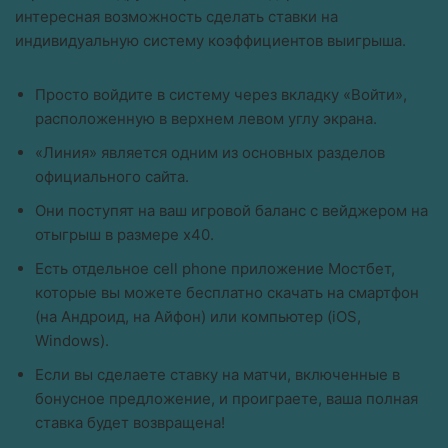
интересная возможность сделать ставки на
индивидуальную систему коэффициентов выигрыша.
Просто войдите в систему через вкладку «Войти»,
расположенную в верхнем левом углу экрана.
«Линия» является одним из основных разделов
официального сайта.
Они поступят на ваш игровой баланс с вейджером на
отыгрыш в размере х40.
Есть отдельное cell phone приложение Мостбет,
которые вы можете бесплатно скачать на смартфон
(на Андроид, на Айфон) или компьютер (iOS,
Windows).
Если вы сделаете ставку на матчи, включенные в
бонусное предложение, и проиграете, ваша полная
ставка будет возвращена!