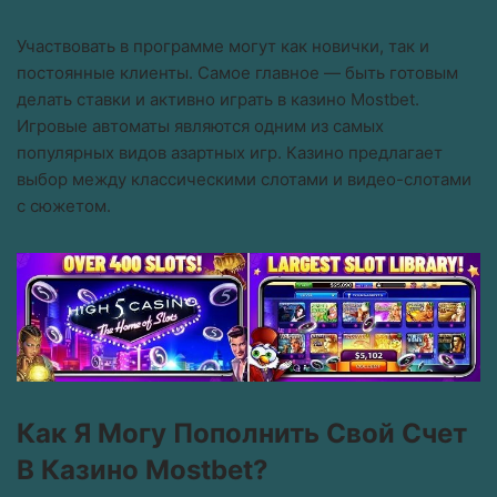
Участвовать в программе могут как новички, так и
постоянные клиенты. Самое главное — быть готовым
делать ставки и активно играть в казино Mostbet.
Игровые автоматы являются одним из самых
популярных видов азартных игр. Казино предлагает
выбор между классическими слотами и видео-слотами
с сюжетом.
Как Я Могу Пополнить Свой Счет
В Казино Mostbet?