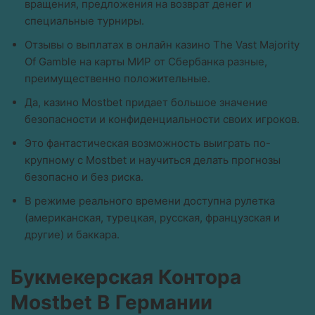
вращения, предложения на возврат денег и
специальные турниры.
Отзывы о выплатах в онлайн казино The Vast Majority
Of Gamble на карты МИР от Сбербанка разные,
преимущественно положительные.
Да, казино Mostbet придает большое значение
безопасности и конфиденциальности своих игроков.
Это фантастическая возможность выиграть по-
крупному с Mostbet и научиться делать прогнозы
безопасно и без риска.
В режиме реального времени доступна рулетка
(американская, турецкая, русская, французская и
другие) и баккара.
Букмекерская Контора
Mostbet В Германии