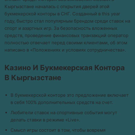
Кыргызстане началась с открытия дверей этой
букмекерской конторы в СНГ. Созданный в this year
году, быстро стал популярным брендом среди ставок на
спорт и азартных игр. За безопасность вложенных
средств, проведение финансовых транзакций оператор
полностью отвечает перед своими клиентами, об этом
написано в «Положениях и условиях сотрудничества».
Казино И Букмекерская Контора
В Кыргызстане
В букмекерской конторе это предложение включает
в себя 100% дополнительных средств на счет.
Любители ставок на спортивные события могут
делать ставки в режиме «Live».
Смысл игры состоит в том, чтобы вовремя