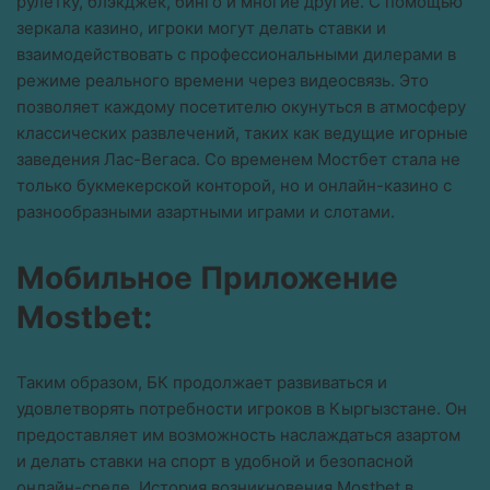
рулетку, блэкджек, бинго и многие другие. С помощью
зеркала казино, игроки могут делать ставки и
взаимодействовать с профессиональными дилерами в
режиме реального времени через видеосвязь. Это
позволяет каждому посетителю окунуться в атмосферу
классических развлечений, таких как ведущие игорные
заведения Лас-Вегаса. Со временем Мостбет стала не
только букмекерской конторой, но и онлайн-казино с
разнообразными азартными играми и слотами.
Мобильное Приложение
Mostbet:
Таким образом, БК продолжает развиваться и
удовлетворять потребности игроков в Кыргызстане. Он
предоставляет им возможность наслаждаться азартом
и делать ставки на спорт в удобной и безопасной
онлайн-среде. История возникновения Mostbet в