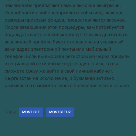
чемпионаты предлагают самые высокие выигрыши.
Подробности о киберспортивных событиях, включая
размеры призовых фондов, предоставляются заранее.
После завершения этой процедуры, вам потребуется
подождать всего несколько минут. Ссылка для входа в
ваш личный профиль будет отправлена на указанный
вами адрес электронной почты или мобильный
телефон. Если вы выбрали регистрацию через профиль
в социальной сети или метод «в один клик», то вы
сможете сразу же войти в свой личный кабинет.
Кыргызстан не исключение, и букмекер активно
развивается с момента своего появления в этой стране.
Tags:
MOST BET
MOSTBETUZ