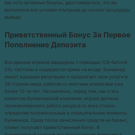
вас есть активные бонусы, удостоверьтесь, что вы
выполнили все условия отыгрыша до начала процедуры
вывода.
Приветственный Бонус За Первое
Пополнение Депозита
Все данные игроков защищены с помощью 128-битной
SSL-системы и кодируются прямо на входе. Букмекер
имеет хорошую репутацию и предлагает свои услуги в
39 странах мира, работая со многими клиентами уже
более 12-ти лет. Несомненно, перед тем, как стать
клиентом букмекерской компании, игроки должны
проанализировать работу ресурса со всех сторон,
определив положительные и отрицательные моменты
букмекера. Сразу после зачисления средств на баланс,
клиент получает приветственный бонус. В
букмекерской конторе это предложение включает в