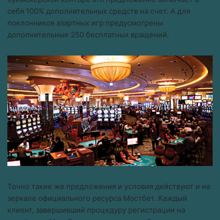
себя 100% дополнительных средств на счет. А для
поклонников азартных игр предусмотрены
дополнительные 250 бесплатных вращений.
Точно такие же предложения и условия действуют и на
зеркале официального ресурса Мостбет. Каждый
клиент, завершивший процедуру регистрации на