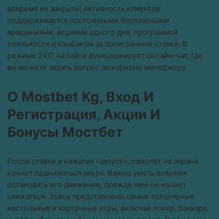
вовремя ее закрыть! Активность клиентов
поддерживается постоянными бесплатными
вращениями, акциями одного дня, программой
лояльности и кэшбэком за проигранные ставки. В
режиме 24/7 на сайте функционирует онлайн-чат, где
вы можете задать вопрос дежурному менеджеру.
О Mostbet Kg, Вход И
Регистрация, Акции И
Бонусы Мостбет
После ставки и нажатия «запуск», самолет на экране
начнет подниматься вверх. Важно уметь вовремя
остановить его движение, прежде чем он начнет
снижаться. Здесь представлены самые популярные
настольные и карточные игры, включая покер, баккара,