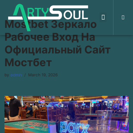
Skip
Mostbet Зеркало
to
content
Рабочее Вход На
Официальный Сайт
Мостбет
by
admin
March 19, 2026