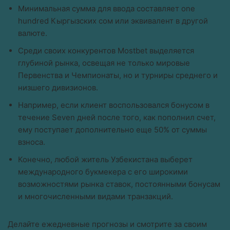
Минимальная сумма для ввода составляет one
hundred Кыргызских сом или эквивалент в другой
валюте.
Среди своих конкурентов Mostbet выделяется
глубиной рынка, освещая не только мировые
Первенства и Чемпионаты, но и турниры среднего и
низшего дивизионов.
Например, если клиент воспользовался бонусом в
течение Seven дней после того, как пополнил счет,
ему поступает дополнительно еще 50% от суммы
взноса.
Конечно, любой житель Узбекистана выберет
международного букмекера с его широкими
возможностями рынка ставок, постоянными бонусам
и многочисленными видами транзакций.
Делайте ежедневные прогнозы и смотрите за своим