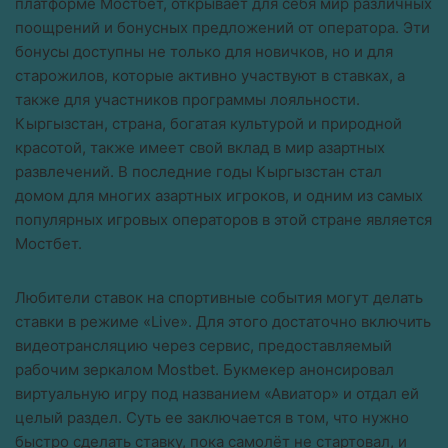
платформе Мостбет, открывает для себя мир различных
поощрений и бонусных предложений от оператора. Эти
бонусы доступны не только для новичков, но и для
старожилов, которые активно участвуют в ставках, а
также для участников программы лояльности.
Кыргызстан, страна, богатая культурой и природной
красотой, также имеет свой вклад в мир азартных
развлечений. В последние годы Кыргызстан стал
домом для многих азартных игроков, и одним из самых
популярных игровых операторов в этой стране является
Мостбет.
Любители ставок на спортивные события могут делать
ставки в режиме «Live». Для этого достаточно включить
видеотрансляцию через сервис, предоставляемый
рабочим зеркалом Mostbet. Букмекер анонсировал
виртуальную игру под названием «Авиатор» и отдал ей
целый раздел. Суть ее заключается в том, что нужно
быстро сделать ставку, пока самолёт не стартовал, и