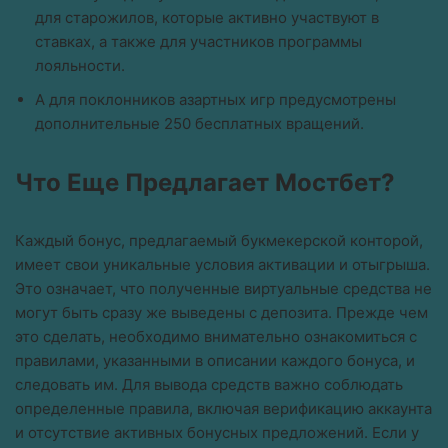
для старожилов, которые активно участвуют в
ставках, а также для участников программы
лояльности.
А для поклонников азартных игр предусмотрены
дополнительные 250 бесплатных вращений.
Что Еще Предлагает Мостбет?
Каждый бонус, предлагаемый букмекерской конторой,
имеет свои уникальные условия активации и отыгрыша.
Это означает, что полученные виртуальные средства не
могут быть сразу же выведены с депозита. Прежде чем
это сделать, необходимо внимательно ознакомиться с
правилами, указанными в описании каждого бонуса, и
следовать им. Для вывода средств важно соблюдать
определенные правила, включая верификацию аккаунта
и отсутствие активных бонусных предложений. Если у