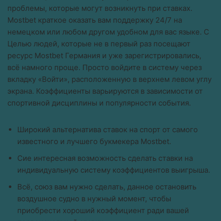
проблемы, которые могут возникнуть при ставках.
Mostbet краткое оказать вам поддержку 24/7 на
немецком или любом другом удобном для вас языке. С
Целью людей, которые не в первый раз посещают
ресурс Mostbet Германия и уже зарегистрировались,
всё намного проще. Просто войдите в систему через
вкладку «Войти», расположенную в верхнем левом углу
экрана. Коэффициенты варьируются в зависимости от
спортивной дисциплины и популярности события.
Широкий альтернатива ставок на спорт от самого
известного и лучшего букмекера Mostbet.
Сие интересная возможность сделать ставки на
индивидуальную систему коэффициентов выигрыша.
Всё, союз вам нужно сделать, данное остановить
воздушное судно в нужный момент, чтобы
приобрести хороший коэффициент ради вашей