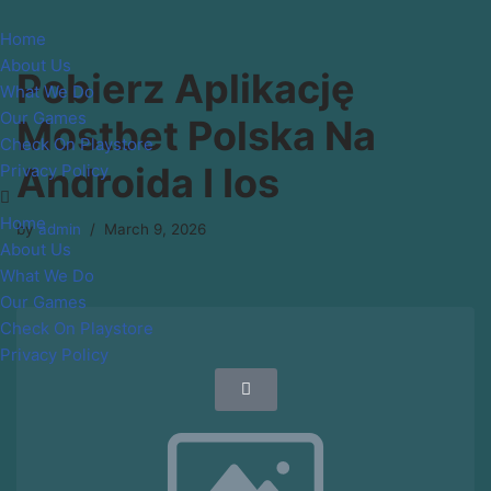
Home
Skip
About Us
Pobierz Aplikację
to
What We Do
content
Our Games
Mostbet Polska Na
Check On Playstore
Androida I Ios
Privacy Policy
Home
by
admin
March 9, 2026
About Us
What We Do
Our Games
Check On Playstore
Privacy Policy