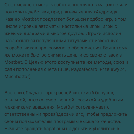
Софт можно отыскать собственнолично в магазине или
повторить действия, предлагаемые для «Андроид».
Казино Mostbet предлагает большой подбор игр, в том
числе игровые автоматы, настольные игры, игры с
живыми дилерами и многое другое. Игроки исполин
наслаждаться популярными титулами от известных
разработчиков программного обеспечения. Вам к тому
же можете быстро снимать деньги со своих ставок в
Mostbet. С Целью этого доступны те же методы, союз и
ради пополнения счета (BLIK, Paysafecard, Przelewy24,
Muchbetter).
Все они обладают прекрасной системой бонусов,
стильной, высококачественной графикой и удобными
механиками вращения. MostBet сотрудничает с
ответственными провайдерами игр, чтобы предложить
своим пользователям программы высшего качества.
Начните вращать барабаны на деньги и убедитесь в