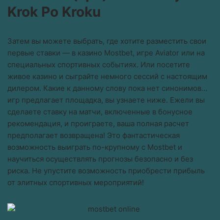
Krok Po Kroku
Затем вы можете выбрать, где хотите разместить свои
первые ставки — в казино Mostbet, игре Aviator или на
специальных спортивных событиях. Или посетите
живое казино и сыграйте немного сессий с настоящим
дилером. Какие к данному слову пока нет синонимов…
игр предлагает площадка, вы узнаете ниже. Ежели вы
сделаете ставку на матчи, включенные в бонусное
рекомендация, и проиграете, ваша полная расчет
предполагает возвращена! Это фантастическая
возможность выиграть по-крупному с Mostbet и
научиться осуществлять прогнозы безопасно и без
риска. Не упустите возможность приобрести прибыль
от элитных спортивных мероприятий!