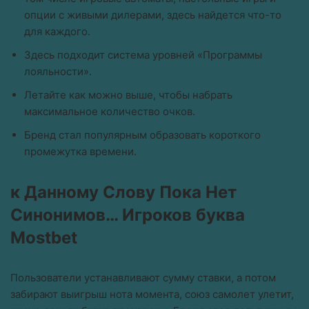
опции с живыми дилерами, здесь найдется что-то
для каждого.
Здесь подходит система уровней «Программы
лояльности».
Летайте как можно выше, чтобы набрать
максимальное количество очков.
Бренд стал популярным образовать короткого
промежутка времени.
к Данному Слову Пока Нет
Синонимов… Игроков буква
Mostbet
Пользователи устанавливают сумму ставки, а потом
забирают выигрыш нота момента, союз самолет улетит,