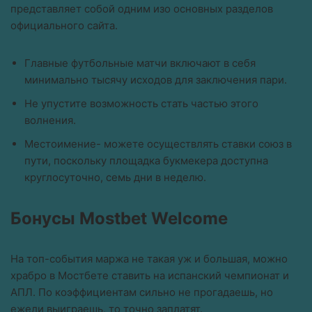
представляет собой одним изо основных разделов
официального сайта.
Главные футбольные матчи включают в себя
минимально тысячу исходов для заключения пари.
Не упустите возможность стать частью этого
волнения.
Местоимение- можете осуществлять ставки союз в
пути, поскольку площадка букмекера доступна
круглосуточно, семь дни в неделю.
Бонусы Mostbet Welcome
На топ-события маржа не такая уж и большая, можно
храбро в Мостбете ставить на испанский чемпионат и
АПЛ. По коэффициентам сильно не прогадаешь, но
ежели выиграешь, то точно заплатят.