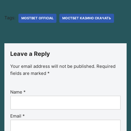
Tags:
MOSTBET OFFICIAL
МОСТБЕТ КАЗИНО СКАЧАТЬ
Leave a Reply
Your email address will not be published.
Required
fields are marked
*
Name
*
Email
*