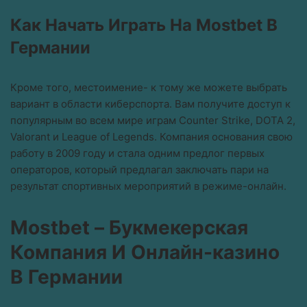
Как Начать Играть На Mostbet В
Германии
Кроме того, местоимение- к тому же можете выбрать
вариант в области киберспорта. Вам получите доступ к
популярным во всем мире играм Counter Strike, DOTA 2,
Valorant и League of Legends. Компания основания свою
работу в 2009 году и стала одним предлог первых
операторов, который предлагал заключать пари на
результат спортивных мероприятий в режиме-онлайн.
Mostbet – Букмекерская
Компания И Онлайн-казино
В Германии