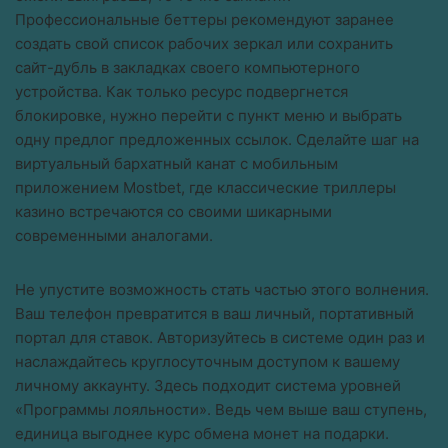
Профессиональные беттеры рекомендуют заранее
создать свой список рабочих зеркал или сохранить
сайт-дубль в закладках своего компьютерного
устройства. Как только ресурс подвергнется
блокировке, нужно перейти с пункт меню и выбрать
одну предлог предложенных ссылок. Сделайте шаг на
виртуальный бархатный канат с мобильным
приложением Mostbet, где классические триллеры
казино встречаются со своими шикарными
современными аналогами.
Не упустите возможность стать частью этого волнения.
Ваш телефон превратится в ваш личный, портативный
портал для ставок. Авторизуйтесь в системе один раз и
наслаждайтесь круглосуточным доступом к вашему
личному аккаунту. Здесь подходит система уровней
«Программы лояльности». Ведь чем выше ваш ступень,
единица выгоднее курс обмена монет на подарки.