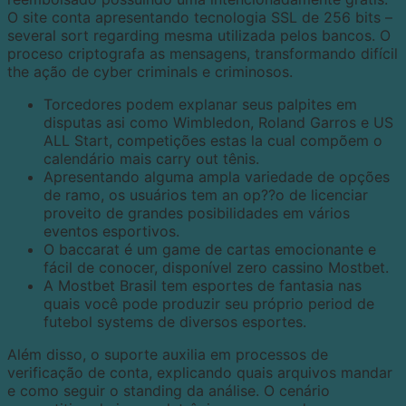
O site conta apresentando tecnologia SSL de 256 bits –
several sort regarding mesma utilizada pelos bancos. O
proceso criptografa as mensagens, transformando difícil
the ação de cyber criminals e criminosos.
Torcedores podem explanar seus palpites em
disputas asi como Wimbledon, Roland Garros e US
ALL Start, competições estas la cual compõem o
calendário mais carry out tênis.
Apresentando alguma ampla variedade de opções
de ramo, os usuários tem an op??o de licenciar
proveito de grandes posibilidades em vários
eventos esportivos.
O baccarat é um game de cartas emocionante e
fácil de conocer, disponível zero cassino Mostbet.
A Mostbet Brasil tem esportes de fantasia nas
quais você pode produzir seu próprio period de
futebol systems de diversos esportes.
Além disso, o suporte auxilia em processos de
verificação de conta, explicando quais arquivos mandar
e como seguir o standing da análise. O cenário