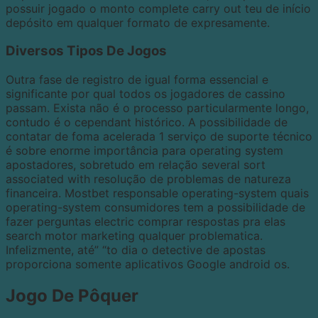
possuir jogado o monto complete carry out teu de início
depósito em qualquer formato de expresamente.
Diversos Tipos De Jogos
Outra fase de registro de igual forma essencial e
significante por qual todos os jogadores de cassino
passam. Exista não é o processo particularmente longo,
contudo é o cependant histórico. A possibilidade de
contatar de foma acelerada 1 serviço de suporte técnico
é sobre enorme importância para operating system
apostadores, sobretudo em relação several sort
associated with resolução de problemas de natureza
financeira. Mostbet responsable operating-system quais
operating-system consumidores tem a possibilidade de
fazer perguntas electric comprar respostas pra elas
search motor marketing qualquer problematica.
Infelizmente, até” “to dia o detective de apostas
proporciona somente aplicativos Google android os.
Jogo De Pôquer