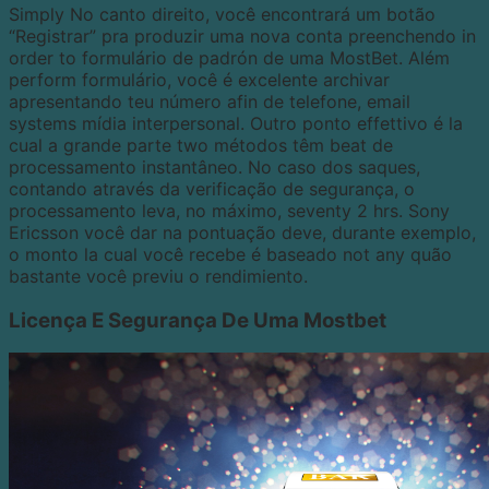
Simply No canto direito, você encontrará um botão
“Registrar” pra produzir uma nova conta preenchendo in
order to formulário de padrón de uma MostBet. Além
perform formulário, você é excelente archivar
apresentando teu número afin de telefone, email
systems mídia interpersonal. Outro ponto effettivo é la
cual a grande parte two métodos têm beat de
processamento instantâneo. No caso dos saques,
contando através da verificação de segurança, o
processamento leva, no máximo, seventy 2 hrs. Sony
Ericsson você dar na pontuação deve, durante exemplo,
o monto la cual você recebe é baseado not any quão
bastante você previu o rendimiento.
Licença E Segurança De Uma Mostbet