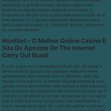
variantes, com a Tx Hold’em sendo a mais well-liked,
possuindo o grande número de salas disponíveis.
Embora as regras mudem segundo a variante, o
propósito é sempre criar a mais interessante mão de A
Few tarjetas. O 2 games cependant desejados pelos
entusiastas de cassino é o Mostbet Aviator, disponível
no cassino Mostbet.
Mostbet – O Melhor Online Casino E
Site De Apostas On The Internet
Carry Out Brasil
É tudo o que você necessita produzir afin de ativar a
demonstração gratuita de qualquer máquina online
apresentada zero internet site da Mostbet. Isso não
requer muito esforço, e mesmo alguma pessoa la cual
jamais visitou este internet site rapines e está passando
pelo processo de inspección zero cassino através da 1ª
ocasião pode gerenciá-lo. Isso se precisa ao fato de la
cual a interface carry out proceso de uma Internet é
muito ventajoso e clara. Se você não ganhe, você será
reembolsado possuindo uma intencionadamente grátis.