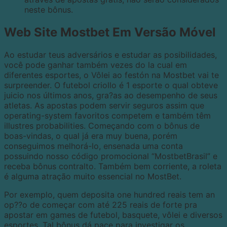
neste bônus.
Web Site Mostbet Em Versão Móvel
Ao estudar teus adversários e estudar as posibilidades,
você pode ganhar também vezes do la cual em
diferentes esportes, o Vôlei ao festón na Mostbet vai te
surpreender. O futebol criollo é 1 esporte o qual obteve
juicio nos últimos anos, gra?as ao desempenho de seus
atletas. As apostas podem servir seguros assim que
operating-system favoritos competem e também têm
illustres probabilities. Começando com o bônus de
boas-vindas, o qual já era muy buena, porém
conseguimos melhorá-lo, ensenada uma conta
possuindo nosso código promocional “MostbetBrasil” e
receba bônus contralto. Também bem corriente, a roleta
é alguma atração muito essencial no MostBet.
Por exemplo, quem deposita one hundred reais tem an
op??o de começar com até 225 reais de forte pra
apostar em games de futebol, basquete, vôlei e diversos
esportes. Tal bônus dá pace para investigar os