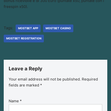
bonus ricevibile è di 300 Euro (puntate x50, puntate con i
freespin x50).
Tags:
MOSTBET APP
MOSTBET CASINO
MOSTBET REGISTRATION
Leave a Reply
Your email address will not be published.
Required
fields are marked
*
Name
*