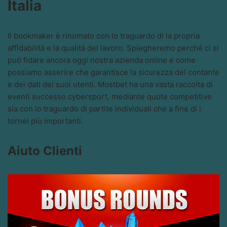
Italia
Il bookmaker è rinomato con lo traguardo di la propria
affidabilità e la qualità del lavoro. Spiegheremo perché ci si
può fidare ancora oggi nostra azienda online e come
possiamo asserire che garantisce la sicurezza del contante
e dei dati dei suoi utenti. Mostbet ha una vasta raccolta di
eventi successo cybersport, mediante quote competitive
sia con lo traguardo di partite individuali che a fine di i
tornei più importanti.
Aiuto Clienti