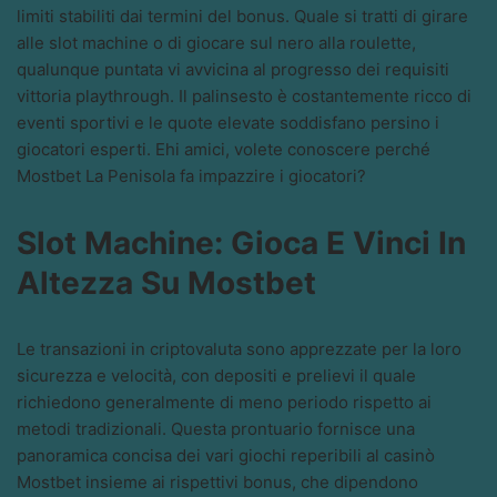
limiti stabiliti dai termini del bonus. Quale si tratti di girare
alle slot machine o di giocare sul nero alla roulette,
qualunque puntata vi avvicina al progresso dei requisiti
vittoria playthrough. Il palinsesto è costantemente ricco di
eventi sportivi e le quote elevate soddisfano persino i
giocatori esperti. Ehi amici, volete conoscere perché
Mostbet La Penisola fa impazzire i giocatori?
Slot Machine: Gioca E Vinci In
Altezza Su Mostbet
Le transazioni in criptovaluta sono apprezzate per la loro
sicurezza e velocità, con depositi e prelievi il quale
richiedono generalmente di meno periodo rispetto ai
metodi tradizionali. Questa prontuario fornisce una
panoramica concisa dei vari giochi reperibili al casinò
Mostbet insieme ai rispettivi bonus, che dipendono