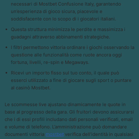
necessari di Mostbet Confusione Italy, garantendo
un’esperienza di gioco sicura, piacevole e
soddisfacente con lo scopo di i giocatori italiani.
Questa struttura minimizza le perdite e massimizza i
guadagni attraverso abbinamenti strategiche.
I filtri permettono vittoria ordinare i giochi osservando la
questione alle funzionalità come ruote ancora oggi
fortuna, livelli, re-spin e Megaways.
Ricevi un importo fisso sul tuo conto, il quale può
esserci utilizzato a fine di giocare sugli sport o puntare
al casinò Mostbet.
Le scommesse live ajustano dinamicamente le quote in
base al progresso della gara. Gli fruitori devono assicurarsi
che i di essi profili includano dati personali verificati, email
e volume di telefono. L’amministrazione può domandare
documenti vittoria
mostbet
verifica dell’identità in qualsiasi