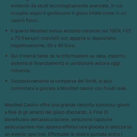
evidente da studi tecnologicamente avanzate, in cui
croupier esperti gestiscono il gioco infatti come in un
casinò fisico.
Il quarto Mostbet bonus acconto consiste nel 100% +35
o 70 freespin ricevibili non appena si depositano,
rispettivamente, 60 o 90 Euro.
Qui troverai tante de le informazioni su data, importo,
sistema di finanziamento e condizione ancora oggi
richiesta.
Successivamente la comparsa dei fondi, si può
cominciare a giocare a Mostbet casino con fondi reali.
Mostbet Casino offre una grande raccolta successo giochi
a fine di gli amanti del gioco d’azzardo. A Fine Di
beneficiare dell’assicurazione, seleziona l’opzione
assicurazione non appena effettui una giocata in altezza su
un evento sportivo. Effettuate le vostre puntate entro i