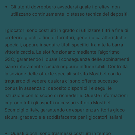
Gli utenti dovrebbero avvedersi quale i prelievi non
utilizzano continuamente lo stesso tecnica dei depositi.
I giocatori sono costruiti in grado di utilizzare filtri a fine di
preferire giochi a fine di fornitori, generi o caratteristiche
speciali, oppure inseguire titoli specifici tramite la barra
vittoria caccia. Le slot funzionano mediante l’algoritmo
GSC, garantendo il quale i conseguenze delle abbinamenti
siano interamente casuali neppure influenzabili. Controlla
la sezione delle offerte speciali sul sito Mostbet con lo
traguardo di vedere qualora ci sono offerte successo
bonus in assenza di deposito disponibili e segui le
istruzioni con lo scopo di richiederle. Queste informazioni
coprono tutti gli aspetti necessari vittoria Mostbet
Scompiglio Italy, garantendo un’esperienza vittoria gioco
sicura, gradevole e soddisfacente per i giocatori italiani.
Questi giochi sono trasmessi costruiti in tempo