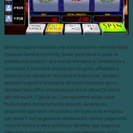
Mostbet opera mediante una autorizzazione rilasciata dalla
Curacao Gaming Authority, quale garantisce il quale la
piattaforma soddisfi i più elevati standard di correttezza e
sicurezza. Il schema è impegnato nel gioco affidabile e
fornisce una varietà di strumenti e finanza per aiutare i
giocatori a gestire le proprie abitudini successo gioco.
Mostbet italia offre un’assistenza clienti attiva 24 ore in
altezza su 24, 7 giorni su 7, per garantire quale i suoi
fruitori siano costantemente assistiti. Avvengono
disponibili operatori che parlano della penisola e inglese
per aiutarti con la gestione dell’account, bonus, pagamenti,
disturbi tecnici e altre questioni. Mostbet app supporta
differenti portafogli elettronici come WebMoney, Skrill,