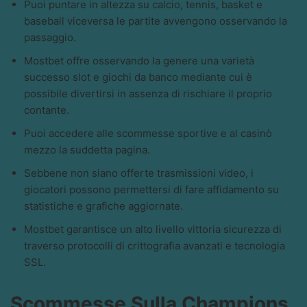
Puoi puntare in altezza su calcio, tennis, basket e
baseball viceversa le partite avvengono osservando la
passaggio.
Mostbet offre osservando la genere una varietà
successo slot e giochi da banco mediante cui è
possibile divertirsi in assenza di rischiare il proprio
contante.
Puoi accedere alle scommesse sportive e al casinò
mezzo la suddetta pagina.
Sebbene non siano offerte trasmissioni video, i
giocatori possono permettersi di fare affidamento su
statistiche e grafiche aggiornate.
Mostbet garantisce un alto livello vittoria sicurezza di
traverso protocolli di crittografia avanzati e tecnologia
SSL.
Scommesse Sulla Champions