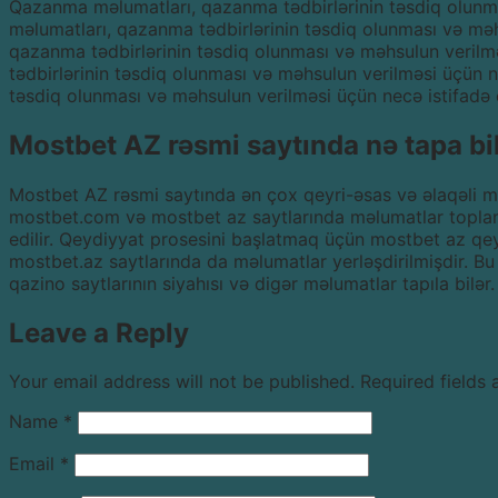
Qazanma məlumatları, qazanma tədbirlərinin təsdiq olunm
məlumatları, qazanma tədbirlərinin təsdiq olunması və mə
qazanma tədbirlərinin təsdiq olunması və məhsulun veril
tədbirlərinin təsdiq olunması və məhsulun verilməsi üçün 
təsdiq olunması və məhsulun verilməsi üçün necə istifadə 
Mostbet AZ rəsmi saytında nə tapa bi
Mostbet AZ rəsmi saytında ən çox qeyri-əsas və əlaqəli mə
mostbet.com və mostbet az saytlarında məlumatlar toplan
edilir. Qeydiyyat prosesini başlatmaq üçün mostbet az qe
mostbet.az saytlarında da məlumatlar yerləşdirilmişdir. 
qazino saytlarının siyahısı və digər məlumatlar tapıla bilə
Leave a Reply
Your email address will not be published.
Required fields
Name
*
Email
*