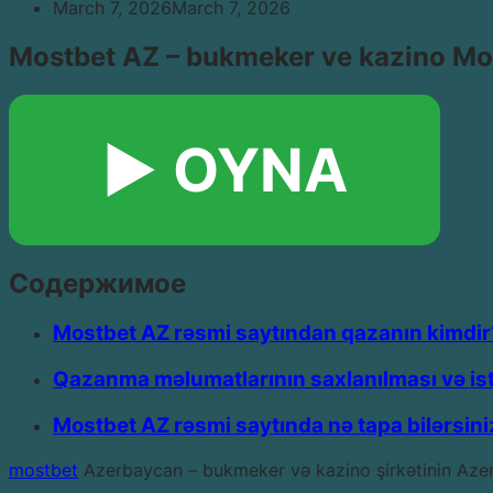
March 7, 2026
March 7, 2026
Mostbet AZ – bukmeker ve kazino Most
▶️ OYNA
Содержимое
Mostbet AZ rəsmi saytından qazanın kimdir
Qazanma məlumatlarının saxlanılması və ist
Mostbet AZ rəsmi saytında nə tapa bilərsini
mostbet
Azerbaycan – bukmeker və kazino şirkətini