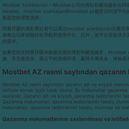
Mostbet Azerbaycan – Mostbet公司的博彩和赌场服务在阿
mosbet、mostbet azerbaijan和mostbet.az都
都是您的理想选择。
阿塞拜疆的博彩爱好者可以通过mostbet azerbaycan注
保每位玩家都能轻松导航和使用平台。此外，该平台还提供丰
的需求。
如果您想在阿塞拜疆体验最优质的博彩和赌场服务，Mostbet 
旅。享受最安全、最公平的游戏环境，赢得丰厚奖金，体验最
Mostbet AZ rəsmi saytından qazanın 
Mostbet AZ rəsmi saytından qazanın adı və soyadı məlumat
istifadə etmək üçün tələb olunur. Bu məlumatlar qazanma
saxlanılır. Qazanın adı və soyadı, qazanma tədbirlərinin t
Qazanma məlumatları, qazanma tədbirlərinin təsdiq olunm
məlumatları, qazanma tədbirlərinin təsdiq olunması və məh
Qazanma məlumatlarının saxlanılması və istifad