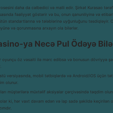
osesini daha da cəlbedici və malli edir. Şirkət Kurasao tərə
asında fəaliyyət göstərir və bu, onun qanuniliyinə və etibarlı
tün standartlarına və tələblərinə uyğunluğunu təsdiqləyir. 
yünə və qorunmasına arxayın ola bilərlər.
sino-ya Necə Pul Ödəyə Bil
r oyunçu öz vəsaiti ilə mərc edibsə və bonusun dövriyyə şə
.
tü versiyasında, mobil tətbiqlərdə və Android/iOS üçün tətb
im olunur.
rı müştərilərə müxtəlif aksiyalar çərçivəsində təqdim olun
lar ki, hər vaxt davam edən və lap sadə şəkildə keçirilən 
zımdır.