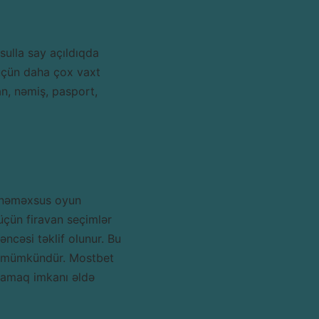
sulla say açıldıqda
 üçün daha çox vaxt
an, nəmiş, pasport,
zünəməxsus oyun
 üçün firavan seçimlər
ncəsi təklif olunur. Bu
q mümkündür. Mostbet
namaq imkanı əldə