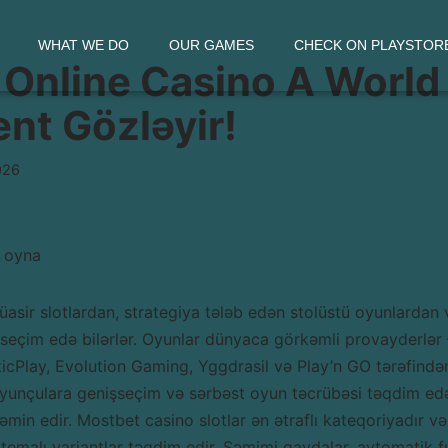
WHAT WE DO
OUR GAMES
CHECK ON PLAYSTOR
Online Casino A World
nt Gözləyir!
026
asir slotlardan, strategiya tələb edən stolüstü oyunlardan 
 seçim edə bilərlər. Oyunlar dünyaca görkəmli provayderlər 
Play, Evolution Gaming, Yggdrasil və Play’n GO tərəfindən 
yunçulara genişseçim və sərbəst oyun təcrübəsi təqdim e
əmin edir. Mostbet casino slotlar ən ətraflı kateqoriyadır 
temalı variantlar təqdim edir. Səmimi qaydalar, avtomatik f