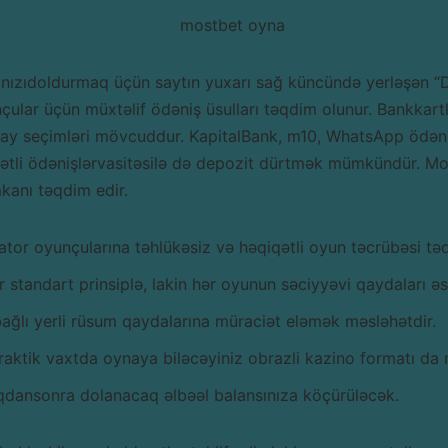
nızıdoldurmaq üçün saytın yuxarı sağ küncündə yerləşən “
çular üçün müxtəlif ödəniş üsulları təqdim olunur. Bankkartl
y seçimləri mövcuddur. KapitalBank, m10, WhatsApp ödəniş
ətli ödənişlərvasitəsilə də depozit dürtmək mümkündür. Mo
mkanı təqdim edir.
tor oyunçularına təhlükəsiz və həqiqətli oyun təcrübəsi təq
 standart prinsiplə, lakin hər oyunun səciyyəvi qaydaları əsa
bağlı yerli rüsum qaydalarına müraciət eləmək məsləhətdir.
 praktik vaxtda oynaya biləcəyiniz obrazli kazino formatı d
dansonra dolanacaq əlbəəl balansınıza köçürüləcək.