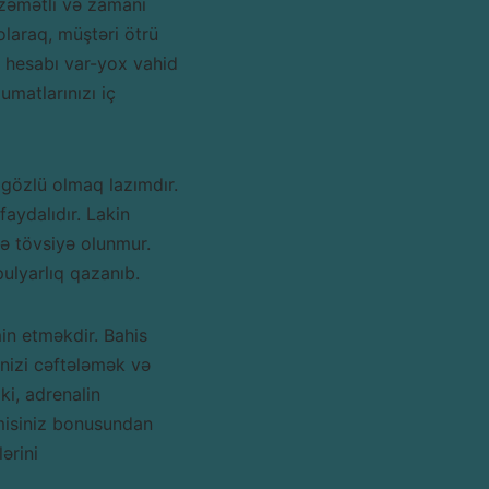
 əzəmətli və zamanı
olaraq, müştəri ötrü
i hesabı var-yox vahid
matlarınızı iç
dgözlü olmaq lazımdır.
aydalıdır. Lakin
ə tövsiyə olunmur.
ulyarlıq qazanıb.
in etməkdir. Bahis
inizi cəftələmək və
ki, adrenalin
lmisiniz bonusundan
ərini