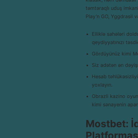
təmtəraqlı uduş imkan
Play’n GO, Yggdrasil 
Elliklə sahələri do
qeydiyyatınızı təsdi
Gördüyünüz kimi Mo
Siz adətən ən dəyiş
Hesab təhlükəsizli
yoxlayın.
Obrazli kazino oyun
kimi sənayenin aparıc
Mostbet: I
Platformas