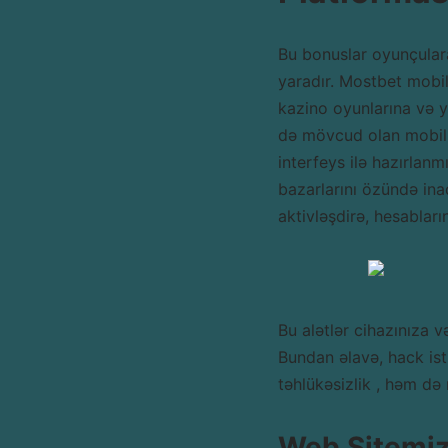
Bu bonuslar oyunçulara
yaradır. Mostbet mobil
kazino oyunlarına və 
də mövcud olan mobil 
interfeys ilə hazırlanm
bazarlarını özündə ina
aktivləşdirə, hesablar
Bu alətlər cihazınıza 
Bundan əlavə, hack is
təhlükəsizlik , həm də 
Web Sitemiz